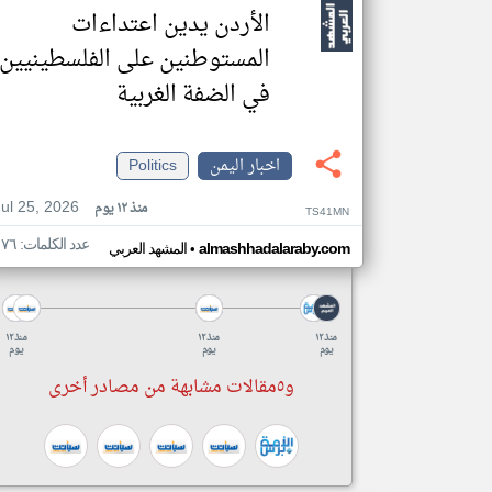
الأردن يدين اعتداءات
المستوطنين على الفلسطينيين
في الضفة الغربية
اخبار اليمن
Politics
Jul 25, 2026
منذ ١٢ يوم
TS41MN
عدد الكلمات: ١٧٦
•
almashhadalaraby.com
المشهد العربي
منذ ١٢
منذ ١٢
منذ ١٢
يوم
يوم
يوم
و٥مقالات مشابهة من مصادر أخرى