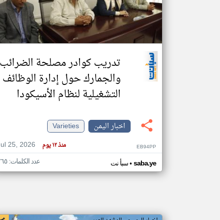
تعبر
المقالات
الموجوده
تدريب كوادر مصلحة الضرائب
هنا عن
وجهة
نظر
والجمارك حول إدارة الوظائف
كاتبيها.
التشغيلية لنظام الأسيكودا
اخبار اليمن
Varieties
Jul 25, 2026
منذ ١٢ يوم
EB94PP
عدد الكلمات: ٢٦٥
•
saba.ye
سبأ نت