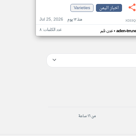
اخبار اليمن
Varieties
Jul 25, 2026
منذ ١٢ يوم
XD33Q
عدد الكلمات: ٨
•
aden-tm.ne
عدن تايم
من ١٦ ساعة