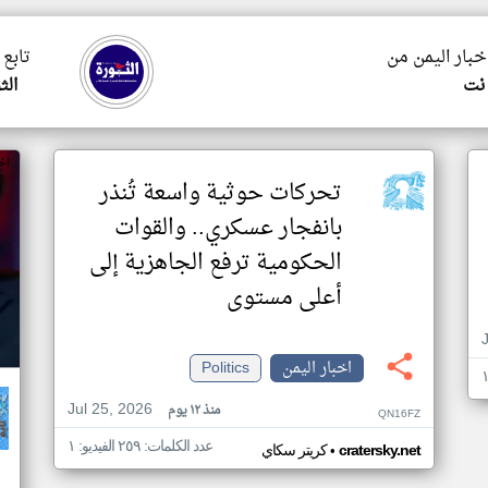
اخبار اليمن من
تابع 
نت
الث
اخ
تحركات حوثية واسعة تُنذر
بانفجار عسكري.. والقوات
الحكومية ترفع الجاهزية إلى
أعلى مستوى
اخبار اليمن
Politics
Jul 25, 2026
منذ ١٢ يوم
QN16FZ
عدد الكلمات: ٢٥٩ الفيديو: ١
•
cratersky.net
كريتر سكاي