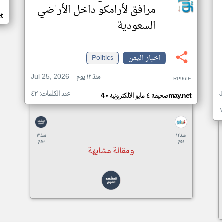
مرافق لأرامكو داخل الأراضي
et
السعودية
اخبار اليمن
Politics
Jul 25, 2026
منذ ١٢ يوم
RP96IE
عدد الكلمات: ٤٢
•
4may.net
صحيفة ٤ مايو الالكترونية
منذ ١٢
منذ ١٢
يوم
يوم
ومقالة مشابهة