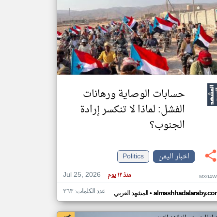
klyoum.com
تغيير الدولة
مصادر الأخبار من اليمن
اخبار اليمن على مدار الساعة
أهم اخبار اليمن العاجلة والمباشرة
حسابات الوصاية ورهانات
الفشل: لماذا لا تنكسر إرادة
الجنوب؟
اخبار اليمن
Politics
Jul 25, 2026
منذ ١٢ يوم
MX04W
عدد الكلمات: ٢٦٣
•
almashhadalaraby.co
المشهد العربي