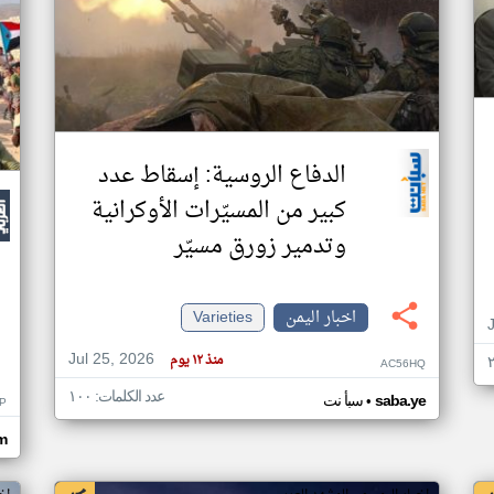
الدفاع الروسية: إسقاط عدد
كبير من المسيّرات الأوكرانية
وتدمير زورق مسيّر
اخبار اليمن
Varieties
Jul 25, 2026
منذ ١٢ يوم
AC56HQ
عدد الكلمات: ١٠٠
•
saba.ye
سبأ نت
P
m