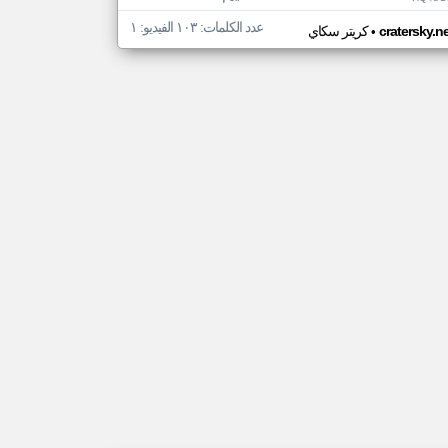
عدد الكلمات: ١٠٣ الفيديو: ١
•
cratersky.n
كريتر سكاي