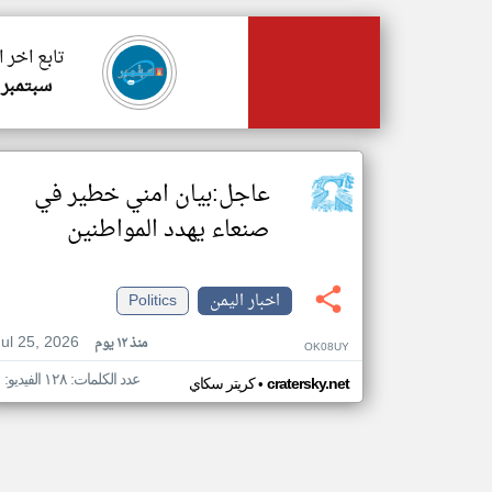
تابع اخر 
سبتمبر 
عاجل:بيان امني خطير في
صنعاء يهدد المواطنين
اخبار اليمن
Politics
Jul 25, 2026
منذ ١٢ يوم
OK08UY
عدد الكلمات: ١٢٨ الفيديو: ١
•
cratersky.net
كريتر سكاي