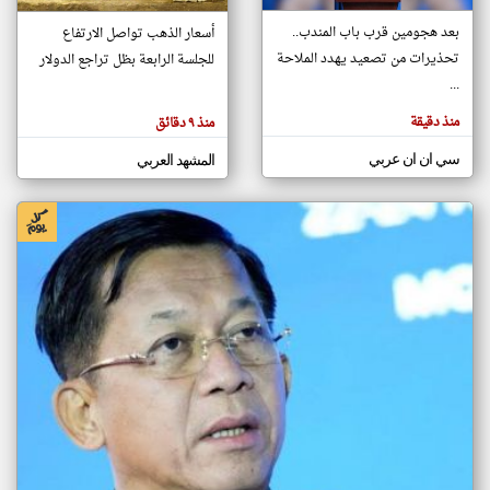
بعد هجومين قرب باب المندب..
أسعار الذهب تواصل الارتفاع
تحذيرات من تصعيد يهدد الملاحة
للجلسة الرابعة بظل تراجع الدولار
klyoum.com
تغيير الدولة
...
تعبر
مصادر الأخبار من اليمن
المقالات
منذ دقيقة
منذ ٩ دقائق
الموجوده
اخبار اليمن على مدار الساعة
هنا عن
وجهة
سي ان ان عربي
المشهد العربي
نظر
أهم اخبار اليمن العاجلة والمباشرة
كاتبيها.