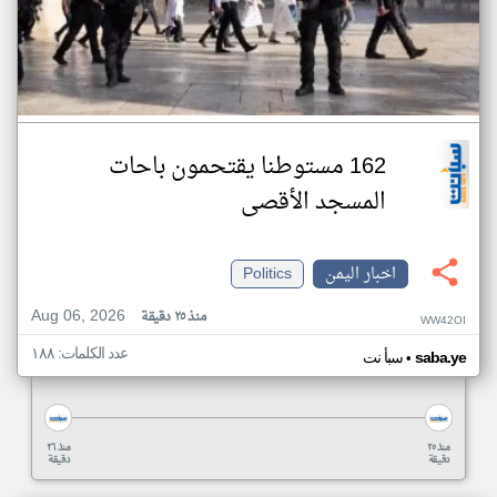
162 مستوطنا يقتحمون باحات
المسجد الأقصى
اخبار اليمن
Politics
Aug 06, 2026
منذ ٢٥ دقيقة
WW42OI
عدد الكلمات: ١٨٨
•
saba.ye
سبأ نت
منذ ٢٥
منذ ٢٦
دقيقة
دقيقة