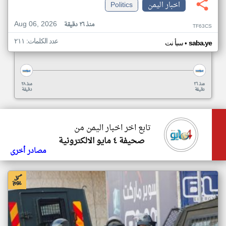
اخبار اليمن
Politics
Aug 06, 2026
منذ ٢٦ دقيقة
TF63CS
عدد الكلمات: ٢١١
•
saba.ye
سبأ نت
منذ ٢٦
منذ ٢٨
دقيقة
دقيقة
تابع اخر اخبار اليمن من
صحيفة ٤ مايو الالكترونية
مصادر أخرى