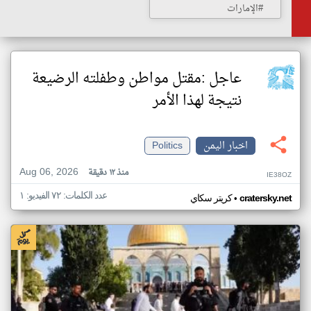
#الإمارات
عاجل :مقتل مواطن وطفلته الرضيعة
نتيجة لهذا الأمر
اخبار اليمن
Politics
Aug 06, 2026
منذ ١٢ دقيقة
IE38OZ
عدد الكلمات: ٧٢ الفيديو: ١
•
cratersky.net
كريتر سكاي