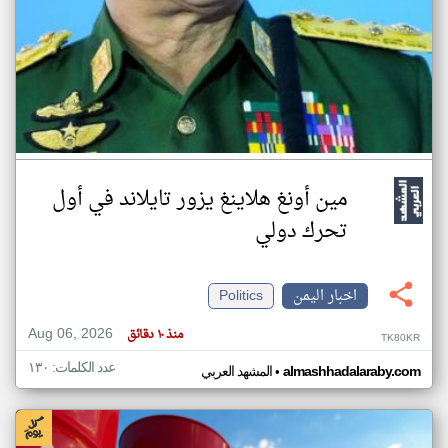
مين أونغ هلاينغ يزور تايلاند في أول
تحرك دولي
اخبار اليمن
Politics
Aug 06, 2026
منذ ١٠ دقائق
TK80KR
عدد الكلمات: ١٣٠
•
almashhadalaraby.com
المشهد العربي