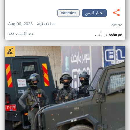
اخبار اليمن
Varieties
Aug 06, 2026
منذ ٢٦ دقيقة
ZW37IV
عدد الكلمات: ١٨٨
•
saba.ye
سبأ نت