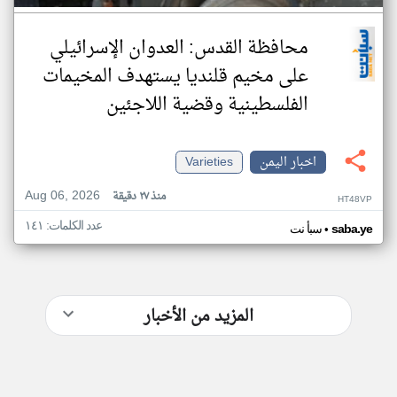
محافظة القدس: العدوان الإسرائيلي
على مخيم قلنديا يستهدف المخيمات
الفلسطينية وقضية اللاجئين
اخبار اليمن
Varieties
Aug 06, 2026
منذ ٢٧ دقيقة
HT48VP
عدد الكلمات: ١٤١
•
saba.ye
سبأ نت
المزيد من الأخبار