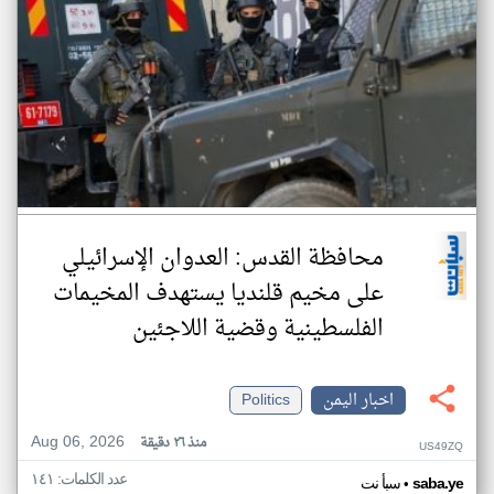
محافظة القدس: العدوان الإسرائيلي
على مخيم قلنديا يستهدف المخيمات
الفلسطينية وقضية اللاجئين
اخبار اليمن
Politics
Aug 06, 2026
منذ ٢٦ دقيقة
US49ZQ
عدد الكلمات: ١٤١
•
saba.ye
سبأ نت