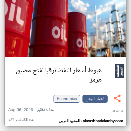
هبوط أسعار النفط ترقبا لفتح مضيق
هرمز
اخبار اليمن
Economics
Aug 06, 2026
منذ ١٠ دقائق
JE40FJ
عدد الكلمات: ١٤٣
•
almashhadalaraby.com
المشهد العربي