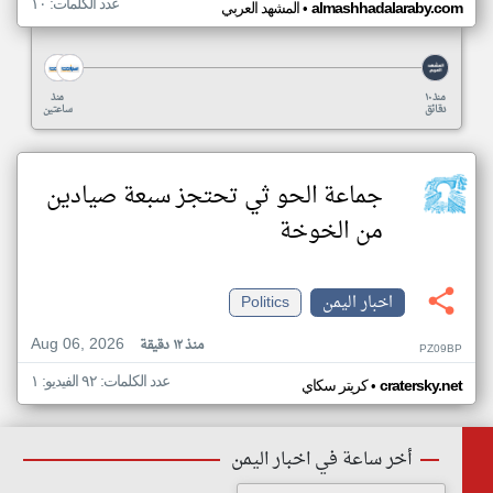
عدد الكلمات: ١٠
•
almashhadalaraby.com
المشهد العربي
منذ ١٠
منذ
دقائق
ساعتين
جماعة الحو ثي تحتجز سبعة صيادين
من الخوخة
اخبار اليمن
Politics
Aug 06, 2026
منذ ١٢ دقيقة
PZ09BP
عدد الكلمات: ٩٢ الفيديو: ١
•
cratersky.net
كريتر سكاي
أخر ساعة في اخبار اليمن