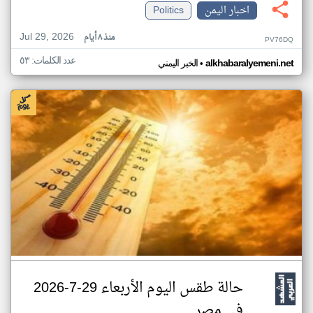
اخبار اليمن
Politics
Jul 29, 2026
منذ ٨ أيام
PV76DQ
عدد الكلمات: ٥٣
•
alkhabaralyemeni.net
الخبر اليمني
حالة طقس اليوم الأربعاء 29-7-2026
في مصر