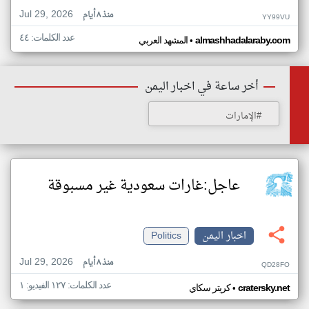
Jul 29, 2026
منذ ٨ أيام
YY99VU
عدد الكلمات: ٤٤
•
almashhadalaraby.com
المشهد العربي
أخر ساعة في اخبار اليمن
#الإمارات
عاجل:غارات سعودية غير مسبوقة
اخبار اليمن
Politics
Jul 29, 2026
منذ ٨ أيام
QD28FO
عدد الكلمات: ١٢٧ الفيديو: ١
•
cratersky.net
كريتر سكاي