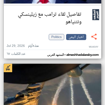
تفاصيل لقاء ترامب مع زيلينسكي
ونتنياهو
اخبار اليمن
Politics
Jul 29, 2026
منذ ٨ أيام
WU40AY
عدد الكلمات: ٦٧
•
almashhadalaraby.com
المشهد العربي