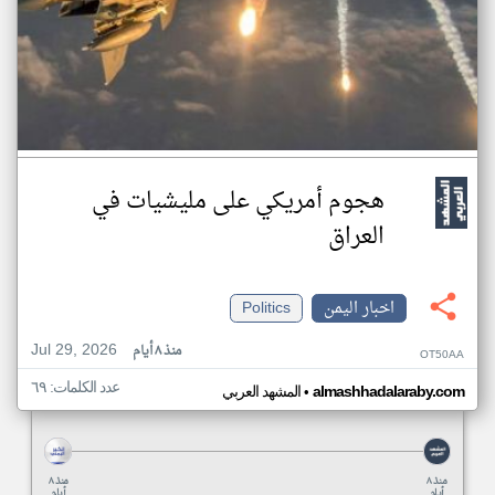
هجوم أمريكي على مليشيات في
العراق
اخبار اليمن
Politics
Jul 29, 2026
منذ ٨ أيام
OT50AA
عدد الكلمات: ٦٩
•
almashhadalaraby.com
المشهد العربي
منذ ٨
منذ ٨
أيام
أيام