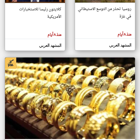
روسيا تحذر من التوسع الاستيطاني
كلايتون رئيسا للاستخبارات
في غزة
الأمريكية
klyoum.com
تغيير الدولة
تعبر
مصادر الأخبار من اليمن
المقالات
منذ ٨ أيام
منذ ٨ أيام
الموجوده
اخبار اليمن على مدار الساعة
هنا عن
وجهة
المشهد العربي
المشهد العربي
نظر
أهم اخبار اليمن العاجلة والمباشرة
كاتبيها.