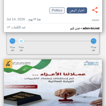
اخبار اليمن
Politics
Jul 14, 2026
منذ ٢٣ يوم
JH56IF
عدد الكلمات: ١٣
•
aden-tm.net
عدن تايم
منذ ٢٣
منذ ٢٤
منذ ٢٤
يوم
يوم
يوم