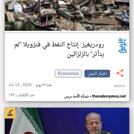
رودريغيز: إنتاج النفط في فنزويلا "لم
يتأثر" بالزلزالين
اخبار اليمن
Economics
Jul 14, 2026
منذ ٢٣ يوم
MH55JY
عدد الكلمات: ١٧٩
•
thenationpress.net
شبكة الأمة برس