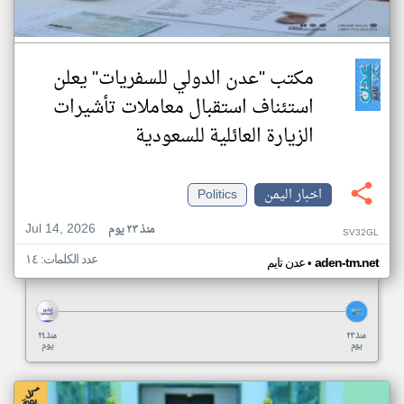
مكتب "عدن الدولي للسفريات" يعلن
استئناف استقبال معاملات تأشيرات
الزيارة العائلية للسعودية
اخبار اليمن
Politics
Jul 14, 2026
منذ ٢٣ يوم
SV32GL
عدد الكلمات: ١٤
•
aden-tm.net
عدن تايم
منذ ٢٣
منذ ٢٤
يوم
يوم