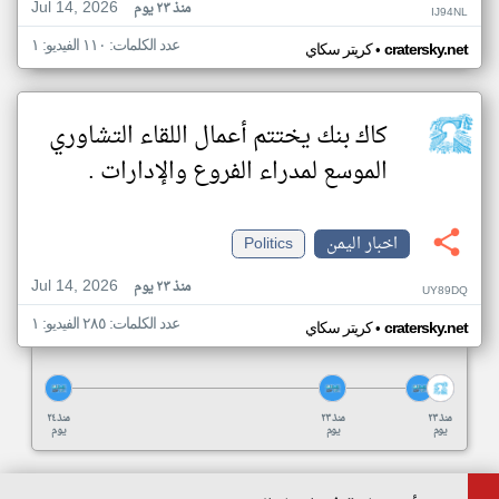
Jul 14, 2026
منذ ٢٣ يوم
IJ94NL
عدد الكلمات: ١١٠ الفيديو: ١
•
cratersky.net
كريتر سكاي
كاك بنك يختتم أعمال اللقاء التشاوري
الموسع لمدراء الفروع والإدارات .
اخبار اليمن
Politics
Jul 14, 2026
منذ ٢٣ يوم
UY89DQ
عدد الكلمات: ٢٨٥ الفيديو: ١
•
cratersky.net
كريتر سكاي
منذ ٢٣
منذ ٢٣
منذ ٢٤
يوم
يوم
يوم