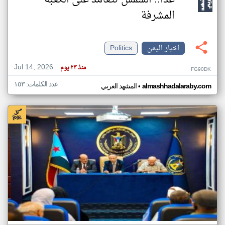
غداً.. الشمس تتعامد على الكعبة
المشرفة
اخبار اليمن
Politics
Jul 14, 2026
منذ ٢٣ يوم
FG90DK
عدد الكلمات: ١٥٣
•
almashhadalaraby.com
المشهد العربي