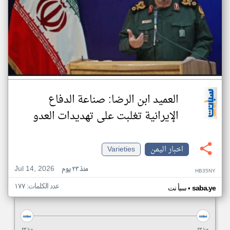
العميد ابن الرضا: صناعة الدفاع
الإيرانية تغلبت على تهديدات العدو
اخبار اليمن
Varieties
Jul 14, 2026
منذ ٢٣ يوم
HB35NY
عدد الكلمات: ١٧٧
•
saba.ye
سبأ نت
منذ ٢٣
منذ ٢٣