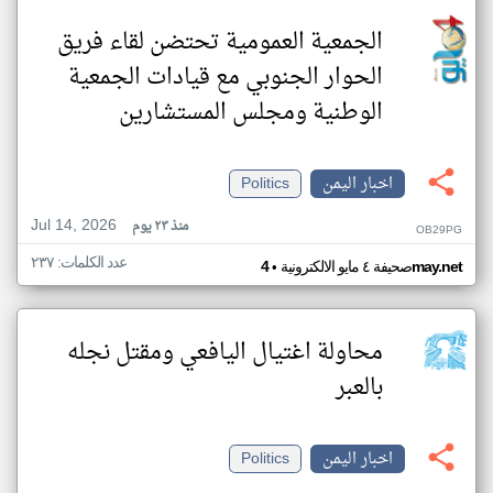
الجمعية العمومية تحتضن لقاء فريق
الحوار الجنوبي مع قيادات الجمعية
الوطنية ومجلس المستشارين
اخبار اليمن
Politics
Jul 14, 2026
منذ ٢٣ يوم
OB29PG
عدد الكلمات: ٢٣٧
•
4may.net
صحيفة ٤ مايو الالكترونية
محاولة اغتيال اليافعي ومقتل نجله
بالعبر
اخبار اليمن
Politics