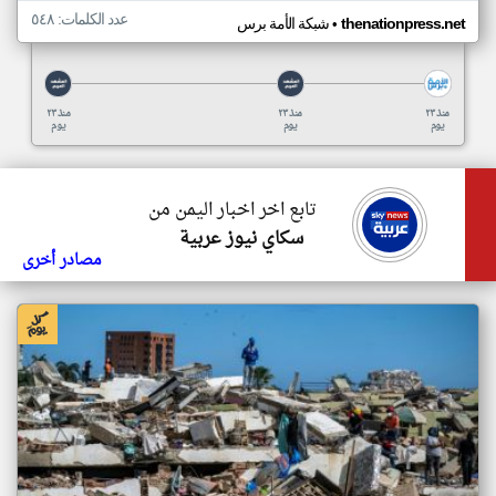
عدد الكلمات: ٥٤٨
•
thenationpress.net
شبكة الأمة برس
منذ ٢٣
منذ ٢٣
منذ ٢٣
يوم
يوم
يوم
تابع اخر اخبار اليمن من
سكاي نيوز عربية
مصادر أخرى