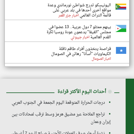
اليونيسكو تدرج شواطئ نورماندي وعدة
مواقع أخرى أحدها في بلد عربي على
قائمة التراث العالمي
اخبار جزر القمر
بينهم ممثلو 7 دول عربية.. 13 عضوا في
مجلس "الفيفا" يدعمون عودة روسيا لكرة
القدم العالمية
اخبار جيبوتي
قراصنة يتخذون أفراد طاقم ناقلة
الكيماويات "أسانا" رهائن في الصومال
اخبار الصومال
◉
أحداث اليوم الأكثر قراءة
درجات الحرارة المتوقعة اليوم الجمعة في الجنوب العربي
تراجع الملاحة عبر مضيق هرمز وسط ترقب لمحادثات بين
إيران وعمان
نشرة أسعار صرف العملات الأجنبية صباح اليوم 7 أغسطس