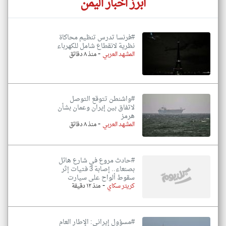
أبرز اخبار اليمن
#فرنسا تدرس تنظيم محاكاة
نظرية لانقطاع شامل للكهرباء
-
المشهد العربي
منذ ٨ دقائق
#واشنطن تتوقع التوصل
لاتفاق بين إيران وعمان بشأن
هرمز
-
المشهد العربي
منذ ٨ دقائق
#حادث مروع في شارع هائل
بصنعاء.. إصابة 3 فتيات إثر
سقوط ألواح على سيارت
-
كريتر سكاي
منذ ١٢ دقيقة
#مسؤول إيراني: الإطار العام