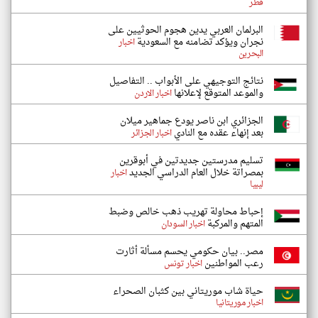
قطر
البرلمان العربي يدين هجوم الحوثيين على
نجران ويؤكد تضامنه مع السعودية
اخبار
البحرين
نتائج التوجيهي على الأبواب .. التفاصيل
والموعد المتوقع لإعلانها
اخبار الاردن
الجزائري ابن ناصر يودع جماهير ميلان
بعد إنهاء عقده مع النادي
اخبار الجزائر
تسليم مدرستين جديدتين في أبوقرين
بمصراتة خلال العام الدراسي الجديد
اخبار
ليبيا
إحباط محاولة تهريب ذهب خالص وضبط
المتهم والمركبة
اخبار السودان
مصر.. بيان حكومي يحسم مسألة أثارت
رعب المواطنين
اخبار تونس
حياة شاب موريتاني بين كثبان الصحراء
اخبار موريتانيا