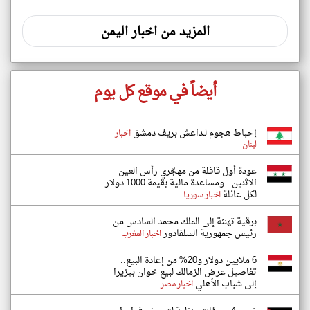
المزيد من اخبار اليمن
أيضاً في موقع كل يوم
إحباط هجوم لـداعش بريف دمشق
اخبار
لبنان
عودة أول قافلة من مهجّري رأس العين
الاثنين.. ومساعدة مالية بقيمة 1000 دولار
لكل عائلة
اخبار سوريا
برقية تهنئة إلى الملك محمد السادس من
رئيس جمهورية السلفادور
اخبار المغرب
6 ملايين دولار و20% من إعادة البيع..
تفاصيل عرض الزمالك لبيع خوان بيزيرا
إلى شباب الأهلي
اخبار مصر