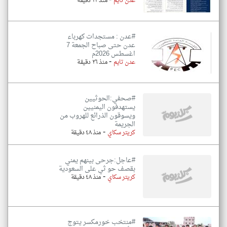
-
عدن تايم
منذ ٢٢ دقيقة
#عدن : مستجدات كهرباء
عدن حتى صباح الجمعة 7
اغسطس 2026م
-
عدن تايم
منذ ٢٦ دقيقة
#صحفي:الحوثيين
يستهدفون اليمنيين
ويسوقون الذرائع للهروب من
الجريمة
-
كريتر سكاي
منذ ٤٨ دقيقة
#عاجل:جرحى بينهم يمني
بقصف حو ثي على السعودية
-
كريتر سكاي
منذ ٤٨ دقيقة
#منتخب خورمكسر يتوج