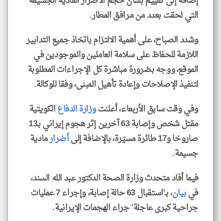
إضافة إلى تقييم بشأن حجم الأضرار المادية الجسيمة
التي لحقت بعدد من مرافق المطار.
وشدد الصباح، على أهمية الالتزام باتخاذ جميع التدابير
اللازمة للحفاظ على سلامة العاملين والموجودين في
الموقع، ووجه بضرورة مباشرة كل الإجراءات المطلوبة
لتنفيذ الإصلاحات وإعادة تأهيل المبنى، وفقا للوكالة.
وفي وقت سابق الأربعاء، أعلنت
وزارة الدفاع
الكويتية
مقتل شخص وإصابة 63 آخرين إثر هجوم إيراني بـ13
صاروخا و17 طائرة مسيّرة، بالإضافة إلى
أضرار
مادية
جسيمة.
فيما أفاد متحدث وزارة الصحة الدكتور عبد الله السند،
في
بيان
، بـ'استقبال 63 حالة إصابة، وإجراء 7 عمليات
جراحية كبرى عاجلة' جراء الهجمات الإيرانية.