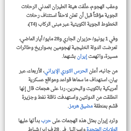
وعقب الهجوم، علّقت هيئة الطيران المدني الرحلات
الجوية مؤقتاً قبل أن تعلن لاحقاً استئناف رحلات
الخطوط الجوية الكويتية عبر مبنى الركاب (T4)،
وفي 1 يونيو/ حزيران الجاري و28 مايو/ أيار الماضي،
تعرضت الدولة الخليجية لهجومين بصواريخ وطائرات
مسيرة، واتهمت
إيران
بشنهما.
من جانبه، أعلن
الحرس الثوري الإيراني
، الأربعاء، عبر
بيان، استهداف ما سماها قواعد ومواقع عسكرية
أمريكية بالكويت والبحرين، ردا على هجمات قال إنها
انطلقت من الدولتين واستهدفت ناقلة نفط وجزيرة
قشم بمنطقة
مضيق هرمز
.
وترد إيران بمثل هذه الهجمات على
حرب
بدأتها عليها
الولايات المتحدة
وإسرائيل في 28 فبراير/ شباط