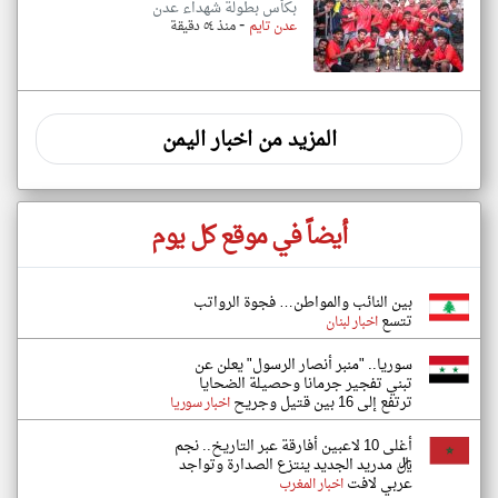
بكأس بطولة شهداء عدن
-
عدن تايم
منذ ٥٤ دقيقة
المزيد من اخبار اليمن
أيضاً في موقع كل يوم
بين النائب والمواطن… فجوة الرواتب
تتسع
اخبار لبنان
سوريا.. "منبر أنصار الرسول" يعلن عن
تبني تفجير جرمانا وحصيلة الضحايا
ترتفع إلى 16 بين قتيل وجريح
اخبار سوريا
أغلى 10 لاعبين أفارقة عبر التاريخ.. نجم
ريال مدريد الجديد ينتزع الصدارة وتواجد
عربي لافت
اخبار المغرب