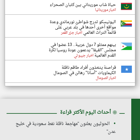
حياة شاب موريتاني بين كثبان الصحراء
اخبار موريتانيا
اليونيسكو تدرج شواطئ نورماندي وعدة
مواقع أخرى أحدها في بلد عربي على
قائمة التراث العالمي
اخبار جزر القمر
بينهم ممثلو 7 دول عربية.. 13 عضوا في
مجلس "الفيفا" يدعمون عودة روسيا لكرة
القدم العالمية
اخبار جيبوتي
قراصنة يتخذون أفراد طاقم ناقلة
الكيماويات "أسانا" رهائن في الصومال
اخبار الصومال
◉
أحداث اليوم الأكثر قراءة
الحوثيون يعلنون "مهاجمة ناقلة نفط سعودية في خليج
عدن"