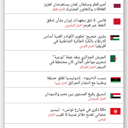
أمير قطر وسلطان عُمان يستعرضان تعزيز
العلاقات والتعاون المشترك
اخبار قطر
فانس: لا نثق بتعهدات إيران بشأن تدفق
النفط عبر هرمز
اخبار البحرين
بشرى حجيج: تطوير الكوادر الفنية أساس
الارتقاء بالكرة الطائرة الشاطئية في
أفريقيا
اخبار الاردن
الجيش الجزائري ينفذ عملة "نوعية"
لتحرير مواطن ألماني كان مختطفا في
النيجر
اخبار الجزائر
بسبب الـ«نينو».. إندونيسيا تغلق حديقة
وطنية مع انتشار الحرائق
اخبار ليبيا
تنسيق رفيع المستوى بين مصر والسودان
اخبار السودان
«50 ذكرى في شوارع تونس» : تيسير
عثماني تفتح دفاتر مدينة لا تغيب
اخبار
تونس