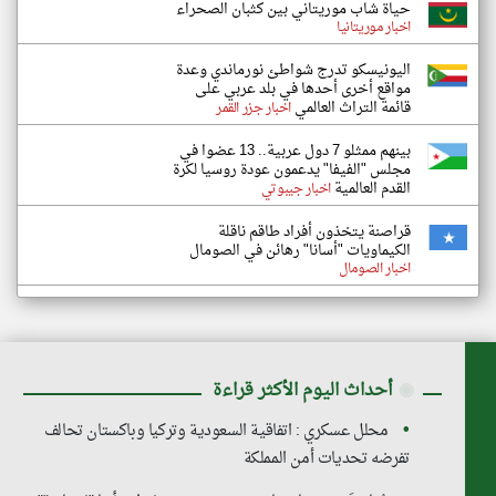
حياة شاب موريتاني بين كثبان الصحراء
اخبار موريتانيا
اليونيسكو تدرج شواطئ نورماندي وعدة
مواقع أخرى أحدها في بلد عربي على
قائمة التراث العالمي
اخبار جزر القمر
بينهم ممثلو 7 دول عربية.. 13 عضوا في
مجلس "الفيفا" يدعمون عودة روسيا لكرة
القدم العالمية
اخبار جيبوتي
قراصنة يتخذون أفراد طاقم ناقلة
الكيماويات "أسانا" رهائن في الصومال
اخبار الصومال
◉
أحداث اليوم الأكثر قراءة
محلل عسكري : اتفاقية السعودية وتركيا وباكستان تحالف
تفرضه تحديات أمن المملكة