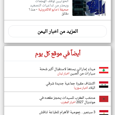
الحوثيين لوقف الهجمات
ويحذر من تداعيات التصعيد
-
صحيفة ٤ مايو الالكترونية
منذ ٦
دقائق
المزيد من اخبار اليمن
أيضاً في موقع كل يوم
ميناء إماراتيّ يستعدّ لاستقبال أكبر شحنة
سيارات من الصين
اخبار لبنان
اكتشاف مقبرة جماعية جديدة شرقي
البلاد
اخبار سوريا
منتخب المغرب للسيدات يحجز مقعده في
مونديال 2027
اخبار المغرب
3 سبتمبر.. عمومية الأهرام للطباعة تناقش