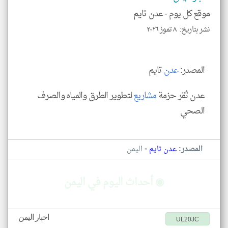
للمق
موقع كل يوم -
عدن تايم
نشر بتاريخ: ٨ تموز ٢٠٢٦
klyoum.com
المصدر:
عدن
تايم
عدن تُقر حزمة
مشاريع
لتطوير الطرق والمياه والصرف
الصحي
-
المصدر:
عدن تايم
اليمن
◉ أحداث اليوم في اليمن
اخبار اليمن
UL20JC