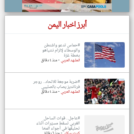
أبرز اخبار اليمن
#حماس تدعو واشنطن
والوسطاء لإلزام نتنياهو
بخطة غزة
-
المشهد العربي
منذ ٤ دقائق
#ضربة موجعة للاتحاد.. روجر
فرنانديز يصاب بالصليبي
-
المشهد العربي
منذ ٤ دقائق
#عاجل.. قوات الساحل
الغربي تسقط مسيّرات أثناء
تحليقها في أجواء المخا
-
كريتر سكاي
منذ ٦ دقائق