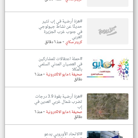
#هزة أرضية في إب تثير
حديثًا عن نشاط جيولوجي
في جنوب غرب الجزيرة
العربي
-
كريتر سكاي
منذ ٦ دقائق
#حملة اعتقالات للمشاركين
في العصيان المدني السلمي
بالمكلا
-
صحيفة ٤ مايو الالكترونية
منذ ٦
دقائق
#هزة أرضية بقوة 3.9 درجات
تضرب شمال غربي العدين في
إب
-
صحيفة ٤ مايو الالكترونية
منذ ٦
دقائق
#الاتحاد الأوروبي يدعو