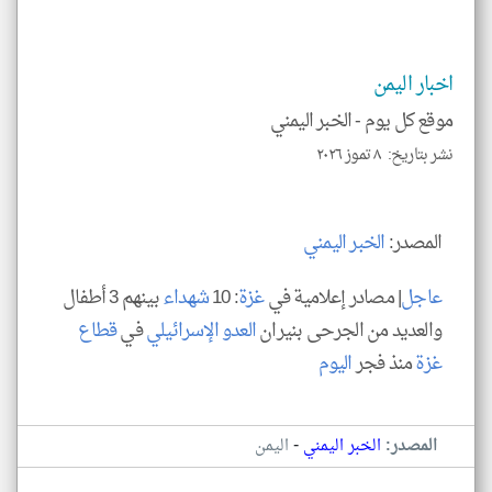
المق
الم
هنا
عن
وجه
اخبار اليمن
نظر
كاتب
موقع كل يوم -
الخبر اليمني
*
جمي
نشر بتاريخ: ٨ تموز ٢٠٢٦
المق
تحم
إسم
الم
و
العن
المصدر:
الخبر اليمني
الا
للمق
عاجل
| مصادر إعلامية في
غزة
: 10
شهداء
بينهم 3 أطفال
والعديد من الجرحى بنيران
العدو الإسرائيلي
في
قطاع
غزة
منذ فجر
اليوم
klyoum.com
-
المصدر:
الخبر اليمني
اليمن