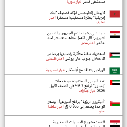
مستشفى تدمر
اخبار سوريا
كابيتال إنتليجنس تؤكد تصنيف "بنك
إفريقيا" بنظرة مستقبلية مستقرة
اخبار
المغرب
سيد علي يشيد بدعم الجمهور والفنانين
لشيرين: اللي اتعمل معاها متعملش لحد
خالص
اخبار مصر
استشهاد طفلة متأثرة بإصابتها برصاص
الاحتلال جنوب خان يونس
اخبار فلسطين
الرياض يتعاقد مع أباسكال
اخبار السعودية
عدد المباني المستفيدة من خدمات
"إمباور" ترتفع 6.7% في النصف الأول
2026
اخبار الإمارات
"أبيكيور الرؤية" يرتفع أسبوعياً.. وسعر
الوحدة يصعد إلى 0.955 ريال
اخبار سلطنة
عُمان
النفط: مشروع المسارات التصديرية