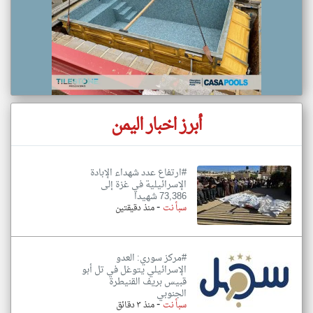
أبرز اخبار اليمن
#ارتفاع عدد شهداء الإبادة
الإسرائيلية في غزة إلى
73,386 شهيدا
-
سبأ نت
منذ دقيقتين
#مركز سوري: العدو
الإسرائيلي يتوغل في تل أبو
قبيس بريف القنيطرة
الجنوبي
-
سبأ نت
منذ ٣ دقائق