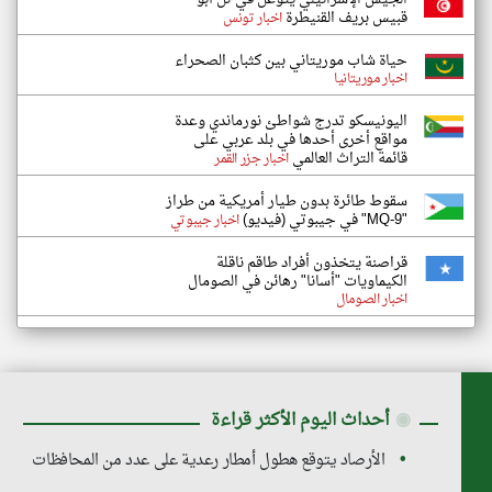
قبيس بريف القنيطرة
اخبار تونس
حياة شاب موريتاني بين كثبان الصحراء
اخبار موريتانيا
اليونيسكو تدرج شواطئ نورماندي وعدة
مواقع أخرى أحدها في بلد عربي على
قائمة التراث العالمي
اخبار جزر القمر
سقوط طائرة بدون طيار أمريكية من طراز
"MQ-9" في جيبوتي (فيديو)
اخبار جيبوتي
قراصنة يتخذون أفراد طاقم ناقلة
الكيماويات "أسانا" رهائن في الصومال
اخبار الصومال
◉
أحداث اليوم الأكثر قراءة
الأرصاد يتوقع هطول أمطار رعدية على عدد من المحافظات