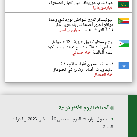
حياة شاب موريتاني بين كثبان الصحراء
اخبار موريتانيا
اليونيسكو تدرج شواطئ نورماندي وعدة
مواقع أخرى أحدها في بلد عربي على
قائمة التراث العالمي
اخبار جزر القمر
بينهم ممثلو 7 دول عربية.. 13 عضوا في
مجلس "الفيفا" يدعمون عودة روسيا لكرة
القدم العالمية
اخبار جيبوتي
قراصنة يتخذون أفراد طاقم ناقلة
الكيماويات "أسانا" رهائن في الصومال
اخبار الصومال
◉
أحداث اليوم الأكثر قراءة
جدول مباريات اليوم الخميس 6 أغسطس 2026 والقنوات
الناقلة