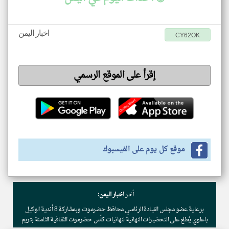
اخبار اليمن
CY62OK
إقرأ على الموقع الرسمي
موقع كل يوم على الفيسبوك
أخر
اخبار اليمن:
برعاية عضو مجلس القيادة الرئاسي محافظ حضرموت وبمشاركة 8 أندية الوكيل
باعلوي يُطلع على التحضيرات النهائية لنهائيات كأس حضرموت الثقافية الثامنة بتريم