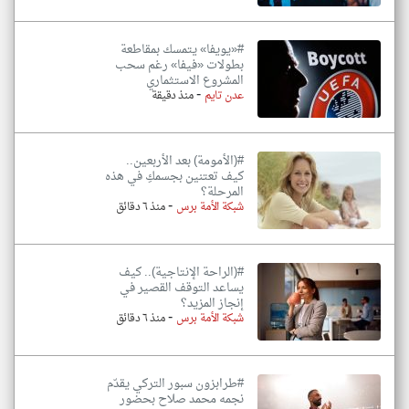
#«يويفا» يتمسك بمقاطعة
بطولات «فيفا» رغم سحب
المشروع الاستثماري
-
عدن تايم
منذ دقيقة
#(الأمومة) بعد الأربعين..
كيف تعتنين بجسمكِ في هذه
المرحلة؟
-
شبكة الأمة برس
منذ ٦ دقائق
#(الراحة الإنتاجية).. كيف
يساعد التوقف القصير في
إنجاز المزيد؟
-
شبكة الأمة برس
منذ ٦ دقائق
#طرابزون سبور التركي يقدّم
نجمه محمد صلاح بحضور