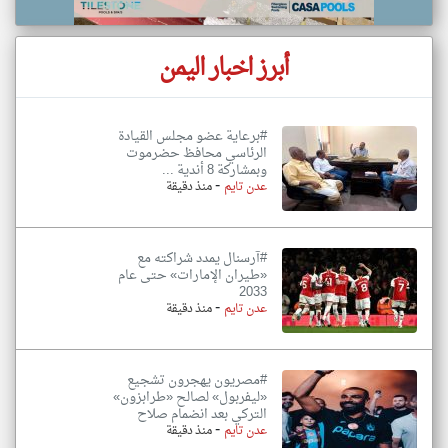
أبرز اخبار اليمن
#برعاية عضو مجلس القيادة
الرئاسي محافظ حضرموت
وبمشاركة 8 أندية ...
-
عدن تايم
منذ دقيقة
#آرسنال يمدد شراكته مع
«طيران الإمارات» حتى عام
2033
-
عدن تايم
منذ دقيقة
#مصريون يهجرون تشجيع
«ليفربول» لصالح «طرابزون»
التركي بعد انضمام صلاح
-
عدن تايم
منذ دقيقة