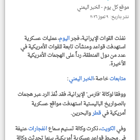
الا
موقع كل يوم -
الخبر اليمني
للمق
نشر بتاريخ: ٩ تموز ٢٠٢٦
نفذت القوات الإيرانية، فجر
اليوم
، عمليات عسكرية
استهدفت قواعد ومنشآت تابعة للقوات الأمريكية في
klyoum.com
عدد من دول المنطقة، رداً على الهجمات الأمريكية
الأخيرة.
متابعات
خاصة-
الخبر اليمني
:
ووفقا لوكالة 'فارس' الإيرانية، فقد نٌفذ الرد عبر هجمات
بالصواريخ الباليستية استهدفت مواقع عسكرية
أمريكية في
قطر
والبحرين.
وفي
الكويت
، ذكرت وكالة تسنيم سماع
انفجارات
عنيفة
في محيط قواعد عسكرية أمريكية، بينما تحدثت وكالة