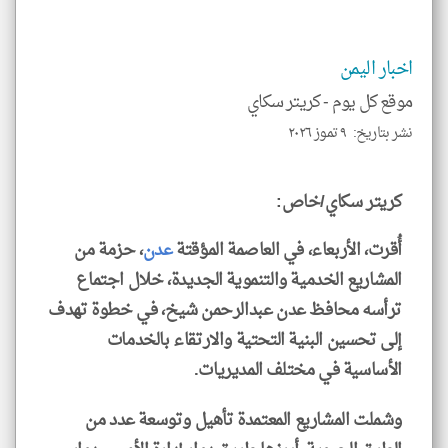
*
جمي
المق
تحم
إسم
اخبار اليمن
الم
و
موقع كل يوم -
كريتر سكاي
العن
الا
نشر بتاريخ: ٩ تموز ٢٠٢٦
للمق
كريتر سكاي/خاص:
أُقرت، الأربعاء، في العاصمة المؤقتة
عدن
، حزمة من
klyoum.com
المشاريع الخدمية والتنموية الجديدة، خلال اجتماع
ترأسه محافظ عدن عبدالرحمن شيخ، في خطوة تهدف
إلى تحسين البنية التحتية والارتقاء بالخدمات
الأساسية في مختلف المديريات.
وشملت المشاريع المعتمدة تأهيل وتوسعة عدد من