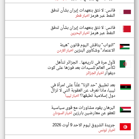
فانس: لا نثق بتعهدات إيران بشأن تدفق
النفط عبر هرمز
اخبار قطر
فانس: لا نثق بتعهدات إيران بشأن تدفق
النفط عبر هرمز
اخبار البحرين
"النواب" يناقش اليوم قانون "هيئة
الاعتماد" وشكاوى البنزين
اخبار الاردن
لأول مرة في تاريخها.. الجزائر تتأهل
لكأس العالم للسيدات بعد فوزها على كوت
ديفوار
اخبار الجزائر
بعد تطبيق "حد الزنا" عَلَناً على امرأة في
ليبيا، ماذا نعرف عن العقوبة التي لا تزال
دول إسلامية تطبقها؟
اخبار ليبيا
البرهان يقود مشاورات مع قوى سياسية
للعفو عن معارضين بارزين
اخبار السودان
جريدة الشروق ليوم الاحد 9 أوت 2026
اخبار تونس