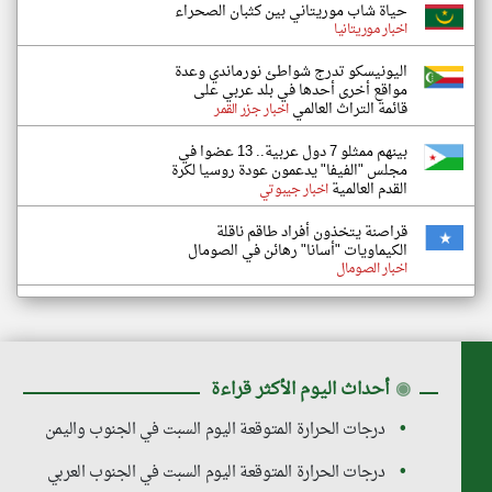
حياة شاب موريتاني بين كثبان الصحراء
اخبار موريتانيا
اليونيسكو تدرج شواطئ نورماندي وعدة
مواقع أخرى أحدها في بلد عربي على
قائمة التراث العالمي
اخبار جزر القمر
بينهم ممثلو 7 دول عربية.. 13 عضوا في
مجلس "الفيفا" يدعمون عودة روسيا لكرة
القدم العالمية
اخبار جيبوتي
قراصنة يتخذون أفراد طاقم ناقلة
الكيماويات "أسانا" رهائن في الصومال
اخبار الصومال
◉
أحداث اليوم الأكثر قراءة
درجات الحرارة المتوقعة اليوم السبت في الجنوب واليمن
درجات الحرارة المتوقعة اليوم السبت في الجنوب العربي