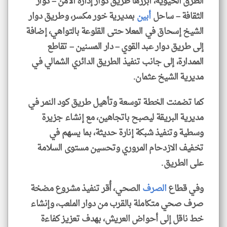
الطرق الحيوية، أبرزها طريق دوار إدارة الأمن – دوار
الثقافة – ساحل
أبين
بمديرية خور مكسر، وطريق دوار
الشيخ إسحاق في المعلا حتى القلوعة بالتواهي، إضافة
إلى طريق دوار عبد القوي – دار المسنين – تقاطع
الممدارة، إلى جانب تنفيذ الطريق الدائري الشمالي في
مديرية الشيخ عثمان.
كما تضمنت الخطة توسعة وتأهيل طريق كود النمر في
مديرية البريقة ليصبح باتجاهين، مع إنشاء جزيرة
وسطية وتنفيذ شبكة إنارة حديثة، بما يسهم في
تخفيف الازدحام المروري وتحسين مستوى السلامة
على الطريق.
وفي قطاع
الصرف
الصحي، أُقر تنفيذ مشروع مضخة
صرف صحي متكاملة بالقرب من دوار الملعب، وإنشاء
خط ناقل إلى أحواض العريش، بهدف تعزيز كفاءة