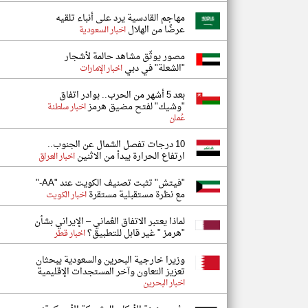
مهاجم القادسية يرد على أنباء تلقيه
عرضًا من الهلال
اخبار السعودية
مصور يوثّق مشاهد حالمة لأشجار
"الشعلة" في دبي
اخبار الإمارات
بعد 5 أشهر من الحرب.. بوادر اتفاق
"وشيك" لفتح مضيق هرمز
اخبار سلطنة
عُمان
10 درجات تفصل الشمال عن الجنوب..
ارتفاع الحرارة يبدأ من الاثنين
اخبار العراق
"فيتش" تثبت تصنيف الكويت عند "AA-"
مع نظرة مستقبلية مستقرة
اخبار الكويت
لماذا يعتبر الاتفاق العُماني – الإيراني بشأن
"هرمز " غير قابل للتطبيق؟
اخبار قطر
وزيرا خارجية البحرين والسعودية يبحثان
تعزيز التعاون وآخر المستجدات الإقليمية
اخبار البحرين