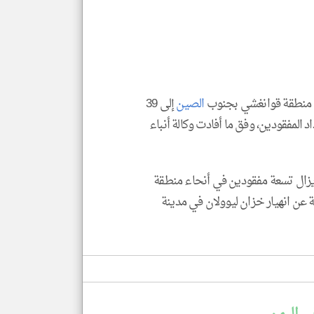
العن
الا
للمق
في منطقة قوانغشي بجنوب
الصين
إلى 39
klyoum.com
المفقودين، وفق ما أفادت وكالة أنباء
 عدد القتلى 39 شخصا فيما لا يزال تسعة مفقودين في أنحاء منطقة
 عن انهيار خزان ليوولان في مدينة