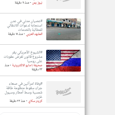
-
نيوز يمن
منذ ١١ دقيقة
#عصيان مدني في عدن
استجابة لدعوات الانتقالي
للمطالبة بالخدمات
-
المشهد العربي
منذ ١٨ دقيقة
#الشيوخ الأمريكي يقر
مشروع قانون لفرض عقوبات
على روسيا
-
صحيفة ٤ مايو الالكترونية
منذ
٢٣ دقيقة
#وفاة امرأتين في صنعاء
جراء سقوط منظومة طاقة
شمسية وسط أمطار وسيول
غزير
-
كريتر سكاي
منذ ٢٣ دقيقة