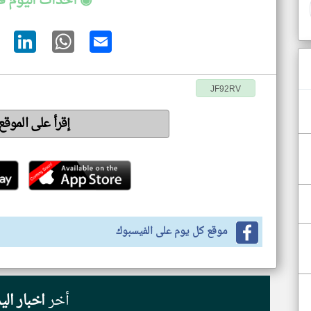
◉ أحداث اليوم ف
JF92RV
إقرأ على الموق
موقع كل يوم على الفيسبوك
أخر
اخبار الي