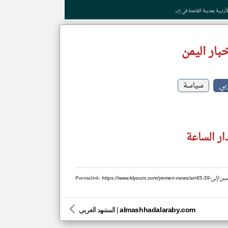
رنبية بمدينة القاعدة في إب
بار اليمن
بي
سياسة
ار الساعة
ب-الصين-إلى-39
Permalink:
almashhadalaraby.com
|
المشهد العربي