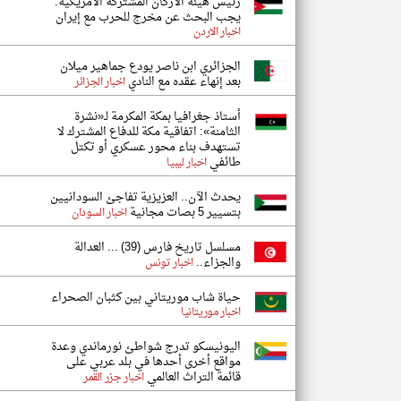
رئيس هيئة الأركان المشتركة الأمريكية:
يجب البحث عن مخرج للحرب مع إيران
اخبار الاردن
الجزائري ابن ناصر يودع جماهير ميلان
بعد إنهاء عقده مع النادي
اخبار الجزائر
أستاذ جغرافيا بمكة المكرمة لـ«نشرة
الثامنة»: اتفاقية مكة للدفاع المشترك لا
تستهدف بناء محور عسكري أو تكتل
طائفي
اخبار ليبيا
يحدث الآن.. العزيزية تفاجئ السودانيين
بتسيير 5 بصات مجانية
اخبار السودان
مسلسل تاريخ فارس (39) ... العدالة
والجزاء..
اخبار تونس
حياة شاب موريتاني بين كثبان الصحراء
اخبار موريتانيا
اليونيسكو تدرج شواطئ نورماندي وعدة
مواقع أخرى أحدها في بلد عربي على
قائمة التراث العالمي
اخبار جزر القمر