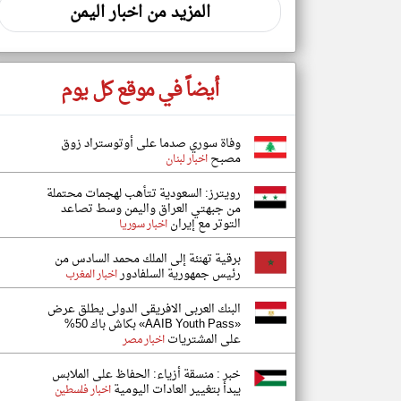
المزيد من اخبار اليمن
أيضاً في موقع كل يوم
وفاة سوري صدما على أوتوستراد زوق
مصبح
اخبار لبنان
رويترز: السعودية تتأهب لهجمات محتملة
من جبهتي العراق واليمن وسط تصاعد
التوتر مع إيران
اخبار سوريا
برقية تهنئة إلى الملك محمد السادس من
رئيس جمهورية السلفادور
اخبار المغرب
البنك العربى الافريقى الدولى يطلق عرض
«AAIB Youth Pass» بكاش باك 50%
على المشتريات
اخبار مصر
خبر : منسقة أزياء: الحفاظ على الملابس
يبدأ بتغيير العادات اليومية
اخبار فلسطين