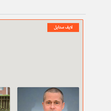
لايف ستايل