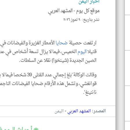
اخبار اليمن
موقع كل يوم -
المشهد العربي
نشر بتاريخ: ٩ تموز ٢٠٢٦
ارتفعت حصيلة
ضحايا
الأمطار الغزيرة والفيضانات 
قتيلا
اليوم
الخميس، فيما لا يزال تسعة أشخاص في عداد 
الصين الجديدة (شينخوا) نقلا عن السلطات.
وقالت الوكالة 'بلغ إجمالي
قوانغشي، وتشمل هذه الأرقام ضحايا الفيضانات الناجمة
ناننينغ'.
-
المصدر:
المشهد العربي
اليمن