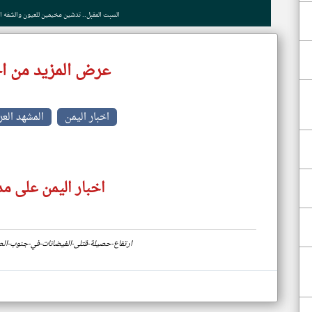
السبت المقبل.. تدشين مخيمين للعيون والشفه الأ
عرض المزيد من اخ
اخبار اليمن
المشهد العر
اخبار اليمن على مد
https://www.klyoum.com/yemen-news/ar/45-ارتفاع-حصيلة-قتلى-الفيضانات-في-جنو