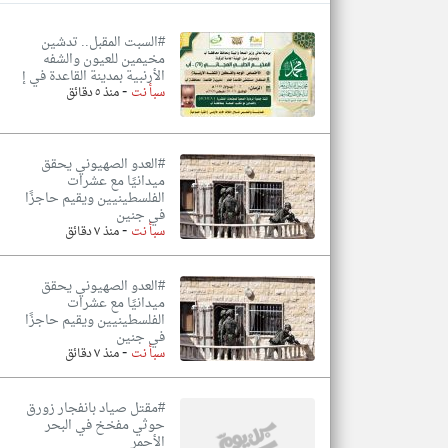
#السبت المقبل.. تدشين
مخيمين للعيون والشفه
الأرنبية بمدينة القاعدة في إ
-
تعبر
سبأ نت
منذ ٥ دقائق
المقالات
الموجوده
هنا عن
وجهة
نظر
#العدو الصهيوني يحقق
كاتبيها.
ميدانيًا مع عشرات
الفلسطينيين ويقيم حاجزًا
في جنين
-
سبأ نت
منذ ٧ دقائق
#العدو الصهيوني يحقق
ميدانيًا مع عشرات
الفلسطينيين ويقيم حاجزًا
في جنين
-
سبأ نت
منذ ٧ دقائق
#مقتل صياد بانفجار زورق
حوثي مفخخ في البحر
الأحمر