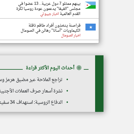
بينهم ممثلو 7 دول عربية.. 13 عضوا في
مجلس "الفيفا" يدعمون عودة روسيا لكرة
القدم العالمية
اخبار جيبوتي
قراصنة يتخذون أفراد طاقم ناقلة
الكيماويات "أسانا" رهائن في الصومال
اخبار الصومال
◉
أحداث اليوم الأكثر قراءة
تراجع الملاحة عبر مضيق هرمز وس
نشرة أسعار صرف العملات الأجنبية صباح الي
الدفاع الروسية: استهداف 34 سفينة تعمل لصالح القوات الأوكرانية خلال الأسبوع الماضي