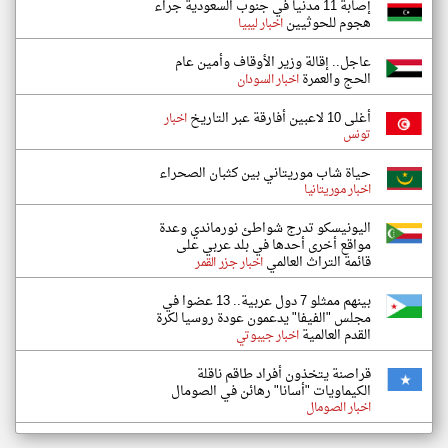
إصابة 11 مدنيا في جنوب السعودية جراء
هجوم للحوثيين
اخبار ليبيا
عاجل.. إقالة وزير الأوقاف وأمين عام
الحج والعمرة
اخبار السودان
أغلى 10 لاعبين أفارقة عبر التاريخ
اخبار
تونس
حياة شاب موريتاني بين كثبان الصحراء
اخبار موريتانيا
اليونيسكو تدرج شواطئ نورماندي وعدة
مواقع أخرى أحدها في بلد عربي على
قائمة التراث العالمي
اخبار جزر القمر
بينهم ممثلو 7 دول عربية.. 13 عضوا في
مجلس "الفيفا" يدعمون عودة روسيا لكرة
القدم العالمية
اخبار جيبوتي
قراصنة يتخذون أفراد طاقم ناقلة
الكيماويات "أسانا" رهائن في الصومال
اخبار الصومال