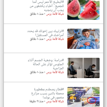
#البطيخ الأحمر ليس آمنا
للجميع.. أطباء يكشفون من
يجب أن يتجنبه
-
شبكة الأمة برس
منذ ١٠ دقائق
#ترتيبك بين إخوتك قد يحدد
أمراضك في المستقبل!
-
شبكة الأمة برس
منذ ١٠ دقائق
#دراسة: وضعية الجسم أثناء
الجلوس تؤثر على الحالة
المزاجية
-
شبكة الأمة برس
منذ ١٠ دقائق
#قطار يصطدم بمقطورة
محملة بالتبن بسبب مزارع
مخمور في بولندا
-
شبكة الأمة برس
منذ ١٦ دقيقة