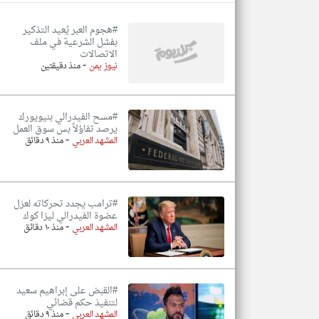
#هجوم العبر يُعيد التذكير
بفشل الشرعية في ملف
الاتصالات
-
تعبر
نيوز يمن
منذ دقيقتين
المقالات
الموجوده
هنا عن
وجهة
نظر
#مسح الفيدرالي بنيويورك
كاتبيها.
يرصد تفاؤلاً بس سوق العمل
-
المشهد العربي
منذ ٩ دقائق
#ترامب يجدد تحركاته لعزل
عضوة الفيدرالي ليزا كوك
-
المشهد العربي
منذ ١٠ دقائق
#القبض على إبراهيم سعيد
لتنفيذ حكم قضائي
-
المشهد العربي
منذ ٩ دقائق