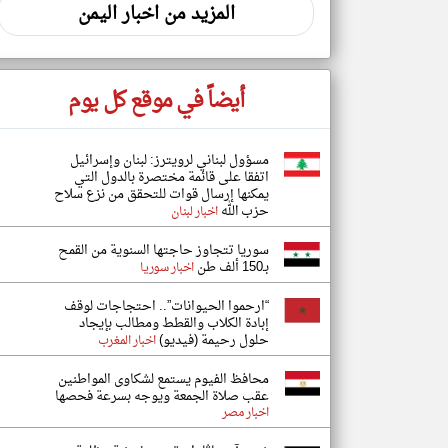
المزيد من اخبار اليمن
أيضاً في موقع كل يوم
مسؤول لبناني لرويترز: لبنان وإسرائيل
اتفقا على ‌قائمة مختصرة بالدول التي
يمكنها إرسال قوات للتحقق من نزع سلاح
حزب الله
اخبار لبنان
سوريا تتجاوز حاجتها السنوية من القمح
بـ150 ألف طن
اخبار سوريا
“ارحموا الحيوانات”.. احتجاجات لوقف
إبادة الكلاب والقطط ومطالب بإيجاد
حلول رحيمة (فيديو)
اخبار المغرب
محافظ الفيوم يستمع لشكاوى المواطنين
عقب صلاة الجمعة ويوجه بسرعة فحصها
اخبار مصر