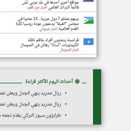
مواقع أخرى أحدها في بلد عربي على
قائمة التراث العالمي
اخبار جزر القمر
بينهم ممثلو 7 دول عربية.. 13 عضوا في
مجلس "الفيفا" يدعمون عودة روسيا لكرة
القدم العالمية
اخبار جيبوتي
قراصنة يتخذون أفراد طاقم ناقلة
الكيماويات "أسانا" رهائن في الصومال
اخبار الصومال
◉
أحداث اليوم الأكثر قراءة
ريال مدريد ينهي الجدل ويعلن تمد
ريال مدريد ينهي الجدل ويعلن تمد
طرابزون سبور التركي يقدّم نجم