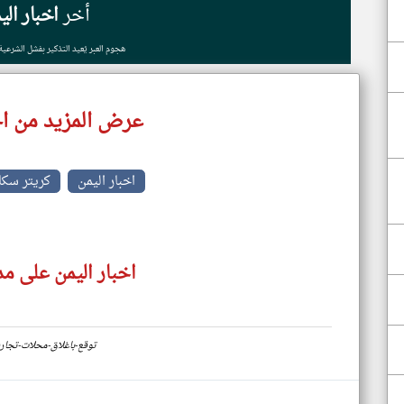
أخر
اخبار الي
هجوم العبر يُعيد التذكير بفشل الشرعي
عرض المزيد من اخ
اخبار اليمن
كريتر سكا
اخبار اليمن على مد
https://www.klyoum.com/yemen-news/ar/24-توقع-باغلا