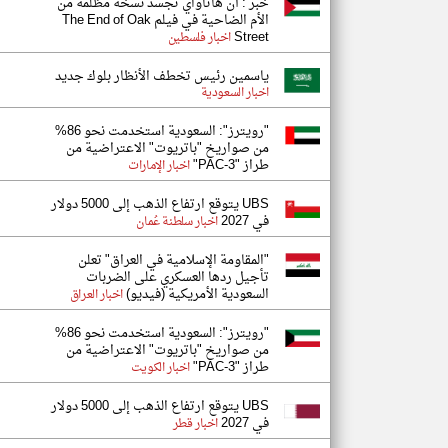
خبر : آن هاثاواي تجسد نسخة مظلمة من
الأم الضاحية في فيلم The End of Oak
Street
اخبار فلسطين
ياسمين رئيس تخطف الأنظار بلوك جديد
اخبار السعودية
"رويترز": السعودية استخدمت نحو 86%
من صواريخ "باتريوت" الاعتراضية من
طراز "PAC-3"
اخبار الإمارات
UBS يتوقع ارتفاع الذهب إلى 5000 دولار
في 2027
اخبار سلطنة عُمان
"المقاومة الإسلامية في العراق" تعلن
تأجيل ردها العسكري على الضربات
السعودية الأمريكية (فيديو)
اخبار العراق
"رويترز": السعودية استخدمت نحو 86%
من صواريخ "باتريوت" الاعتراضية من
طراز "PAC-3"
اخبار الكويت
UBS يتوقع ارتفاع الذهب إلى 5000 دولار
في 2027
اخبار قطر