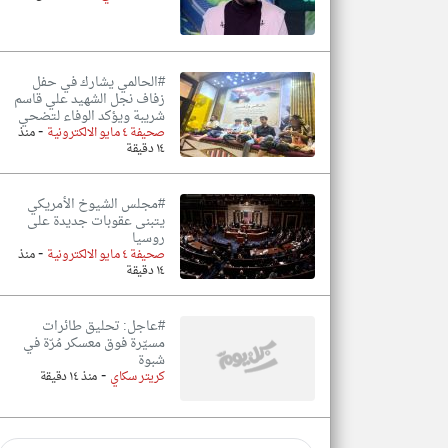
#الحالمي يشارك في حفل
زفاف نجل الشهيد علي قاسم
شريبة ويؤكد الوفاء لتضحي
-
صحيفة ٤ مايو الالكترونية
منذ
١٤ دقيقة
#مجلس الشيوخ الأمريكي
يتبنى عقوبات جديدة على
روسيا
-
صحيفة ٤ مايو الالكترونية
منذ
١٤ دقيقة
#عاجل: تحليق طائرات
مسيّرة فوق معسكر مُرّة في
شبوة
-
كريتر سكاي
منذ ١٤ دقيقة