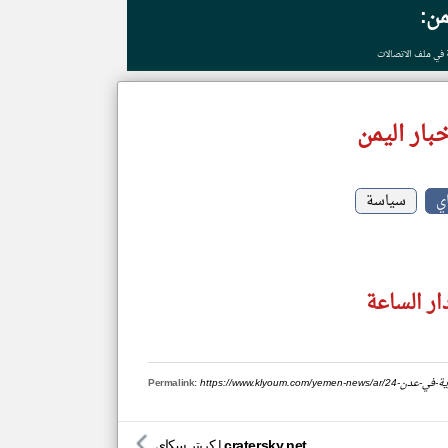
من:
ة في ملف الاتصالات
بار اليمن
ي
سياسة
ار الساعة
ق-محلات-تجارية-في-عدن
Permalink:
cratersky.net
|
كريتر سكاي