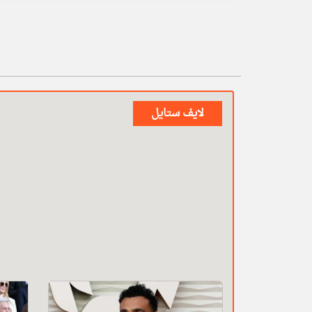
لايف ستايل