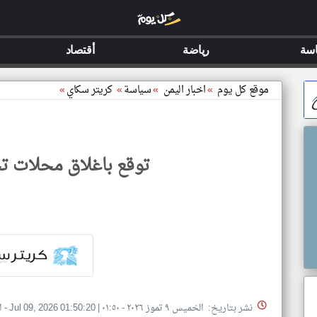
سة
رياضة
أقتصاد
موقع كل يوم
»
اخبار اليمن
»
سياسة
»
كريتر سكاي
»
توقع باغلاق محلات ت
نشر بتاريخ: الخميس ٩ تموز ٢٠٢٦ - ٠١:٥٠
|
Jul 09, 2026 01:50:20
- ا