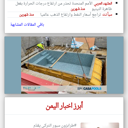
الأمم المتحدة تحذر من ارتفاع درجات الحرارة بفعل
المشهد العربي
ظاهرة النينيو
منذ شهرين
تراجع أسعار النفط وارتفاع الذهب عالميا
سبأ نت
منذ شهرين
باقي المقالات المشابهة
أبرز اخبار اليمن
#طرابزون سبور التركي يقدّم