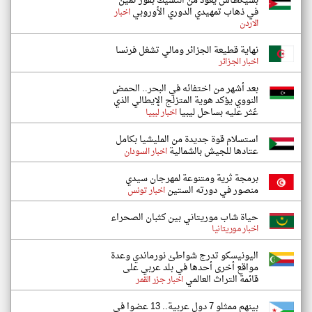
بشيكطاش يعود من التشيك بفوز ثمين
في ذهاب تمهيدي الدوري الأوروبي
اخبار
الاردن
نهاية قطيعة الجزائر ومالي تشغل فرنسا
اخبار الجزائر
بعد أشهر من اختفائه في البحر.. الحمض
النووي يؤكد هوية المتزلج الإيطالي الذي
عُثر عليه بساحل ليبيا
اخبار ليبيا
استسلام قوة جديدة من المليشيا بكامل
عتادها للجيش بالشمالية
اخبار السودان
برمجة ثرية ومتنوعة لمهرجان سيدي
منصور في دورته الستين
اخبار تونس
حياة شاب موريتاني بين كثبان الصحراء
اخبار موريتانيا
اليونيسكو تدرج شواطئ نورماندي وعدة
مواقع أخرى أحدها في بلد عربي على
قائمة التراث العالمي
اخبار جزر القمر
بينهم ممثلو 7 دول عربية.. 13 عضوا في