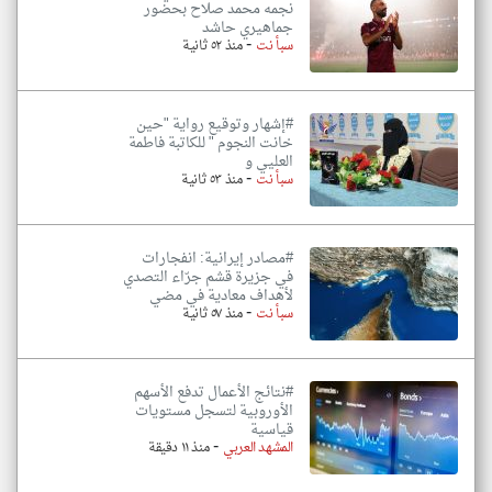
نجمه محمد صلاح بحضور
جماهيري حاشد
-
سبأ نت
منذ ٥٢ ثانية
#إشهار وتوقيع رواية "حين
خانت النجوم " للكاتبة فاطمة
العليي و
-
سبأ نت
منذ ٥٣ ثانية
#مصادر إيرانية: انفجارات
في جزيرة قشم جرّاء التصدي
لأهداف معادية في مضي
-
سبأ نت
منذ ٥٧ ثانية
#نتائج الأعمال تدفع الأسهم
الأوروبية لتسجل مستويات
قياسية
-
المشهد العربي
منذ ١١ دقيقة