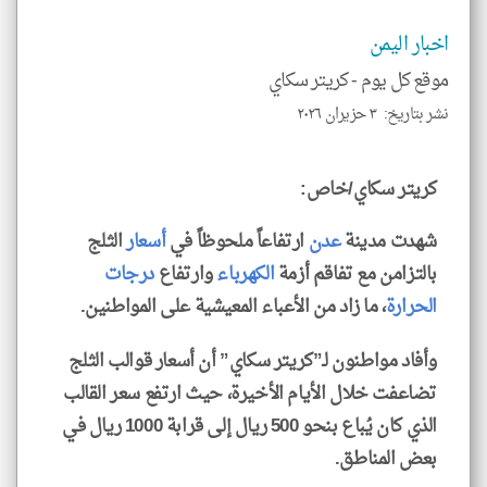
تحم
إسم
اخبار اليمن
الم
و
العن
موقع كل يوم -
كريتر سكاي
الا
للمق
نشر بتاريخ: ٣ حزيران ٢٠٢٦
كريتر سكاي/خاص:
شهدت مدينة
عدن
ارتفاعاً ملحوظاً في
أسعار
الثلج
klyoum.com
بالتزامن مع تفاقم أزمة
الكهرباء
وارتفاع
درجات
الحرارة
، ما زاد من الأعباء المعيشية على المواطنين.
وأفاد مواطنون لـ”كريتر سكاي” أن أسعار قوالب الثلج
تضاعفت خلال الأيام الأخيرة، حيث ارتفع سعر القالب
الذي كان يُباع بنحو 500 ريال إلى قرابة 1000 ريال في
بعض المناطق.