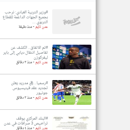
#وزير التربية العبادي: نرحب
بجميع الجهات الداعمة للقطاع
التربوي ...
-
تعبر
عدن تايم
منذ دقيقة
المقالات
الموجوده
هنا عن
وجهة
نظر
#تم الاتفاق.. الكشف عن
كاتبيها.
تفاصيل انتقال ديابي إلى باير
ليفركوزن
-
عدن تايم
منذ ٣ دقائق
#رسميا.. ريال مدريد يعلن
تجديد عقد فينيسيوس
جونيور
-
عدن تايم
منذ ٣ دقائق
#البنك المركزي يوقف
تراخيص 3 صرافات في عدن
-
عدن تايم
منذ ٤ دقائق