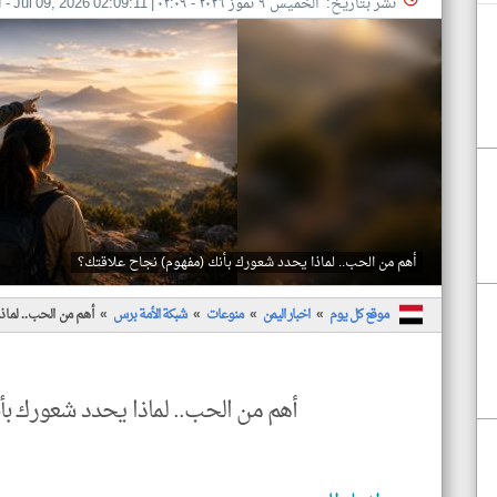
نشر بتاريخ: الخميس ٩ تموز ٢٠٢٦ - ٠٢:٠٩
|
Jul 09, 2026 02:09:11
- ا
أهم من الحب.. لماذا يحدد شعورك بأنك (مفهوم) نجاح علاقتك؟
موقع كل يوم
اخبار اليمن
منوعات
شبكة الأمة برس
أهم من الحب.. لما
أهم من الحب.. لماذا يحدد شعورك بأ