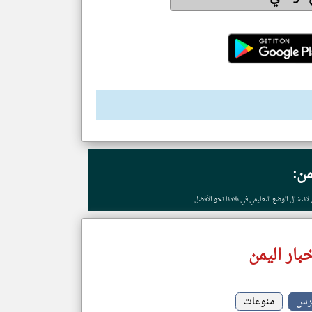
من:
 لانتشال الوضع التعليمي في بلادنا نحو الأفضل
بار اليمن
برس
منوعات