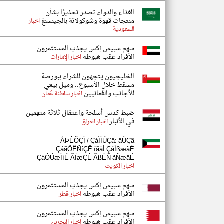
الغذاء والدواء تصدر تحذيرًا بشأن
منتجات قهوة وشوكولاتة بالجينسنغ
اخبار
السعودية
سهم سبيس إكس يجذب المستثمرون
الأفراد عقب هبوطه
اخبار الإمارات
الخليجيون يتجهون للشراء ببورصة
مسقط خلال الأسبوع.. وميل بيعي
للأجانب والعُمانيين
اخبار سلطنة عُمان
ضبط كدس أسلحة واعتقال ثلاثة متهمين
في الأنبار
اخبار العراق
ÅÞÊÕÇÏ / ÇáÌÏÚÇä: äÙÇã
ÇáãÔÊÑíÇÊ íãäÍ ÇáÍßæãÉ
ÇáÓÚæÏíÉ ÃÏæÇÊ ÃßËÑ ãÑæäÉ
اخبار الكويت
سهم سبيس إكس يجذب المستثمرون
الأفراد عقب هبوطه
اخبار قطر
سهم سبيس إكس يجذب المستثمرون
الأفراد عقب هبوطه
اخبار البحرين