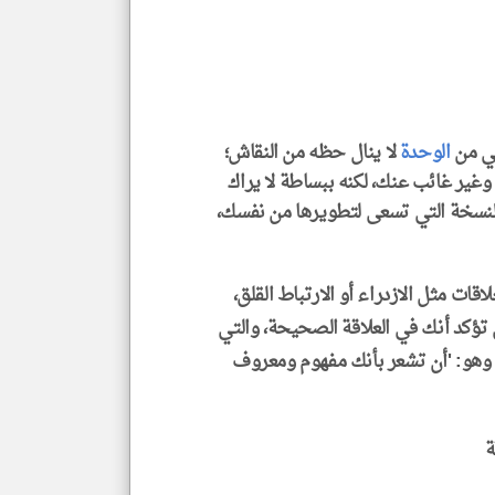
الم
و
العن
الا
للمق
في من
الوحدة
لا ينال حظه من النقاش؛
ير غائب عنك، لكنه ببساطة لا يراك
klyoum.com
لنسخة التي تسعى لتطويرها من نفسك،
ات مثل الازدراء أو الارتباط القلق،
ي تؤكد أنك في العلاقة الصحيحة، والتي
وهو: 'أن تشعر بأنك مفهوم ومعروف
ة