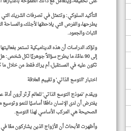
على تحقيقه، ويتعامل مع ذاتك الطموحة باعتبارها ال
التأكيد السلوكي: وتتمثل في تصرفات الشريك التي تد
يطرحها، والفرص التي يلاحظها لأجلك، والمساحة التي
الثبات والجمود.
إلى 90 عامًا، ما يطرح سؤالاً جوهريًا لكل شخ
تكون عليه في المستقبل، أم يراك فقط من خلال ما 
اختبار 'التوسع الذاتي' وتقييم العلاقة
ويقدم 'نموذج التوسع الذاتي' للعالم آرثر آرون أداة 
يفترض أن لدى الإنسان دافعًا أساسيًا للنمو وتوسيع م
الصحيحة هي المركب الأساسي لهذا التوسع.
وأظهرت الأبحاث أن الأزواج الذين يشاركون معًا في