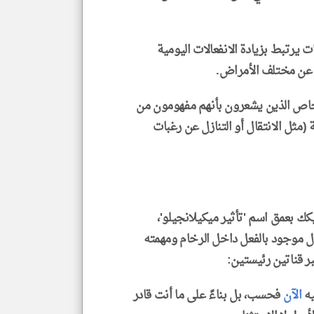
 يرتبط بزيادة الانفعالات اليومية
مة عن مختلف الأمراض.
بتت دراسة أخرى عام 2022 أن الأشخاص الذين يشعرون بأنهم مفهومون من
(مثل الانتقال أو التنازل عن رغبات
كك بعمق اسم 'تأثير ميكيلانجيلو'،
ال موجود بالفعل داخل الرخام ومهمته
بر قناتين رئيستين:
يه
الآن
فحسب، بل بناءً على ما أنت قادر