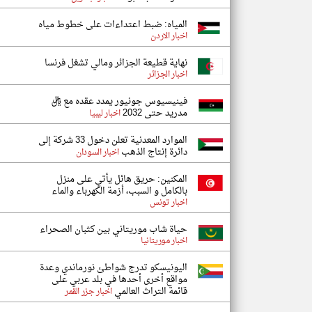
المياه: ضبط اعتداءات على خطوط مياه
اخبار الاردن
نهاية قطيعة الجزائر ومالي تشغل فرنسا
اخبار الجزائر
فينيسيوس جونيور يمدد عقده مع ريال
مدريد حتى 2032
اخبار ليبيا
الموارد المعدنية تعلن دخول 33 شركة إلى
دائرة إنتاج الذهب
اخبار السودان
المكنين: حريق هائل يأتي على منزل
بالكامل و السبب، أزمة الكهرباء والماء
اخبار تونس
حياة شاب موريتاني بين كثبان الصحراء
اخبار موريتانيا
اليونيسكو تدرج شواطئ نورماندي وعدة
مواقع أخرى أحدها في بلد عربي على
قائمة التراث العالمي
اخبار جزر القمر