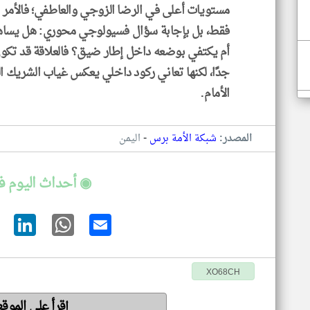
مستويات أعلى في الرضا الزوجي والعاطفي؛ فالأمر ه
فقط، بل بإجابة سؤال فسيولوجي محوري: هل يساهم
أم يكتفي بوضعه داخل إطار ضيق؟ فالعلاقة قد تكو
جدًا، لكنها تعاني ركود داخلي يعكس غياب الشريك 
الأمام.
-
المصدر:
شبكة الأمة برس
اليمن
◉ أحداث اليوم ف
XO68CH
إقرأ على الموق