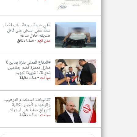
#في ضربة سريعة.. شرطة دار
سعد تلقي القبض على قاتل
صديقه خلال ساعة
-
عدن تايم
منذ ٤ دقائق
#الدفاع المدني بغزة يعاين 8
منازل مدمرة تضم جثامين
نحو 170 شهيدًا تمهيد
-
سبأ نت
منذ ١١ دقيقة
#قاليباف: استخدام الترهيب
والوعود والأخبار الكاذبة
كأوراق ضغط هي استرات
-
سبأ نت
منذ ١١ دقيقة