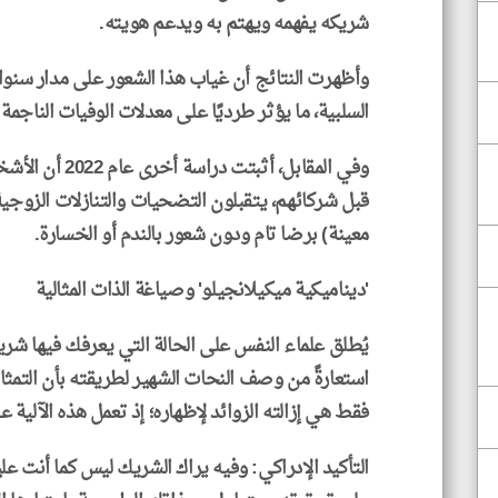
شريكه يفهمه ويهتم به ويدعم هويته.
وأظهرت النتائج أن غياب هذا الشعور على مدار سنوات
السلبية، ما يؤثر طرديًا على معدلات الوفيات الناج
وفي المقابل، أث
قبل شركائهم، يتقبلون التضحيات والتنازلات الزوجية 
معينة) برضا تام ودون شعور بالندم أو الخسارة.
'ديناميكية ميكيلانجيلو' وصياغة الذات المثالية
يُطلق علماء النفس على الحالة التي يعرفك فيها شري
استعارةً من وصف النحات الشهير لطريقته بأن التمث
فقط هي إزالته الزوائد لإظهاره؛ إذ تعمل هذه الآلية ع
التأكيد الإدراكي: وفيه يراك الشريك ليس كما أنت عل