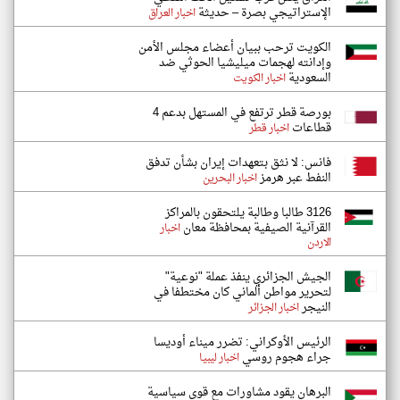
الإستراتيجي بصرة – حديثة
اخبار العراق
الكويت ترحب ببيان أعضاء مجلس الأمن
وإدانته لهجمات ميليشيا الحوثي ضد
السعودية
اخبار الكويت
بورصة قطر ترتفع في المستهل بدعم 4
قطاعات
اخبار قطر
فانس: لا نثق بتعهدات إيران بشأن تدفق
النفط عبر هرمز
اخبار البحرين
3126 طالبا وطالبة يلتحقون بالمراكز
القرآنية الصيفية بمحافظة معان
اخبار
الاردن
الجيش الجزائري ينفذ عملة "نوعية"
لتحرير مواطن ألماني كان مختطفا في
النيجر
اخبار الجزائر
الرئيس الأوكراني: تضرر ميناء أوديسا
جراء هجوم روسي
اخبار ليبيا
البرهان يقود مشاورات مع قوى سياسية