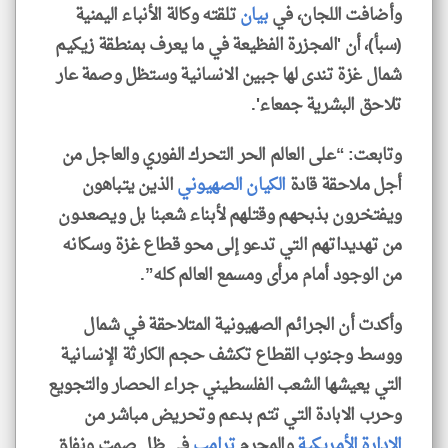
وأضافت اللجان، في
بيان
تلقته وكالة الأنباء اليمنية
(سبأ)، أن 'المجزرة الفظيعة في ما يعرف بمنطقة زيكيم
شمال غزة تندى لها جبين الانسانية وستظل وصمة عار
تلاحق البشرية جمعاء'.
وتابعت: “على العالم الحر التحرك الفوري والعاجل من
أجل ملاحقة قادة
الكيان الصهيوني
الذين يتباهون
ويفتخرون بذبحهم وقتلهم لأبناء شعبنا بل ويصعدون
من تهديداتهم التي تدعو إلى محو قطاع غزة وسكانه
من الوجود أمام مرأى ومسمع العالم كله”.
وأكدت أن الجرائم الصهيونية المتلاحقة في شمال
ووسط وجنوب القطاع تكشف حجم الكارثة الإنسانية
التي يعيشها الشعب الفلسطيني جراء الحصار والتجويع
وحرب الابادة التي تتم بدعم وتحريض مباشر من
الإدارة الأمريكية
والمجرم
ترامب
في ظل صمت ونفاق