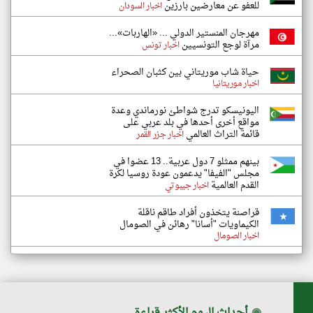
للعفو عن معارضين بارزين
اخبار السودان
مهرجان المنستير الدولي ... «الهاربات»...
مرآة لوجع التونسيين
اخبار تونس
حياة شاب موريتاني بين كثبان الصحراء
اخبار موريتانيا
اليونيسكو تدرج شواطئ نورماندي وعدة
مواقع أخرى أحدها في بلد عربي على
قائمة التراث العالمي
اخبار جزر القمر
بينهم ممثلو 7 دول عربية.. 13 عضوا في
مجلس "الفيفا" يدعمون عودة روسيا لكرة
القدم العالمية
اخبار جيبوتي
قراصنة يتخذون أفراد طاقم ناقلة
الكيماويات "أسانا" رهائن في الصومال
اخبار الصومال
◉
أحداث اليوم الأكثر قراءة