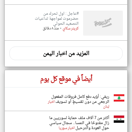
#عاجل : اول تحرك من
حضرموت لمواجهة تداعيات
التصعيد الحوثي
-
كريتر سكاي
منذ ٨ دقائق
المزيد من اخبار اليمن
أيضاً في موقع كل يوم
ريفي: أؤيد دفع كامل فروقات المفعول
الرجعي من دون تقسيطٍ أو تسويف
اخبار
لبنان
أكثر من 7 آلاف ملف حماية لسوريين ما
زال مفتوحًا في النمسا.. سجال سياسي
حول العودة والترحيل
اخبار سوريا