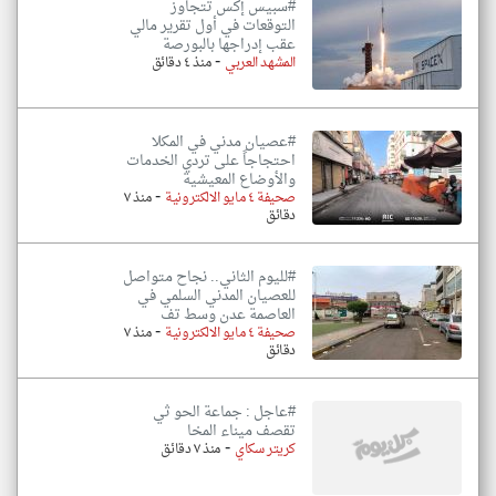
#سبيس إكس تتجاوز
التوقعات في أول تقرير مالي
عقب إدراجها بالبورصة
-
المشهد العربي
منذ ٤ دقائق
#عصيان مدني في المكلا
احتجاجاً على تردي الخدمات
والأوضاع المعيشية
-
صحيفة ٤ مايو الالكترونية
منذ ٧
دقائق
#لليوم الثاني.. نجاح متواصل
للعصيان المدني السلمي في
العاصمة عدن وسط تف
-
صحيفة ٤ مايو الالكترونية
منذ ٧
دقائق
#عاجل : جماعة الحو ثي
تقصف ميناء المخا
-
كريتر سكاي
منذ ٧ دقائق