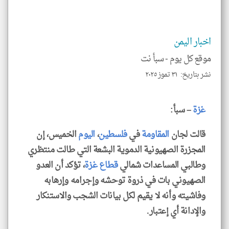
إسم
الم
و
العن
الا
اخبار اليمن
للمق
موقع كل يوم -
سبأ نت
نشر بتاريخ: ٣١ تموز ٢٠٢٥
klyoum.com
غزة
– سبأ:
قالت لجان
المقاومة
في
فلسطين
،
اليوم
الخميس، إن
المجزرة الصهيونية الدموية البشعة التي طالت منتظري
وطالبي المساعدات شمالي
قطاع غزة
، تؤكد أن العدو
الصهيوني بات في ذروة توحشه وإجرامه وإرهابه
وفاشيته وأنه لا يقيم لكل بيانات الشجب والاستنكار
والإدانة أي إعتبار.