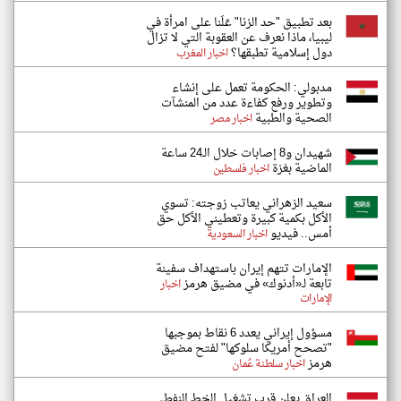
بعد تطبيق "حد الزنا" عَلَنا على امرأة في
ليبيا، ماذا نعرف عن العقوبة التي لا تزال
دول إسلامية تطبقها؟
اخبار المغرب
مدبولي: الحكومة تعمل على إنشاء
وتطوير ورفع كفاءة عدد من المنشآت
الصحية والطبية
اخبار مصر
شهيدان و8 إصابات خلال الـ24 ساعة
الماضية بغزة
اخبار فلسطين
سعيد الزهراني يعاتب زوجته: تسوي
الأكل بكمية كبيرة وتعطيني الأكل حق
أمس.. فيديو
اخبار السعودية
الإمارات تتهم إيران باستهداف سفينة
تابعة لـ«أدنوك» في مضيق هرمز
اخبار
الإمارات
مسؤول إيراني يعدد 6 نقاط بموجبها
"تصحح أمريكا سلوكها" لفتح مضيق
هرمز
اخبار سلطنة عُمان
العراق يعلن قرب تشغيل الخط النفطي