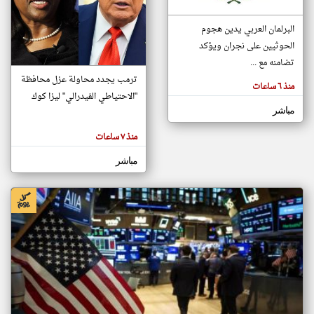
البرلمان العربي يدين هجوم
klyoum.com
الحوثيين على نجران ويؤكد
تغيير الدولة
تضامنه مع ...
تعبر
مصادر الأخبار من الإمارات
المقالات
ترمب يجدد محاولة عزل محافظة
الموجوده
منذ ٦ ساعات
اخبار الإمارات على مدار الساعة
هنا عن
"الاحتياطي الفيدرالي" ليزا كوك
وجهة
نظر
أهم اخبار الإمارات العاجلة والمباشرة
مباشر
كاتبيها.
منذ ٧ ساعات
مباشر