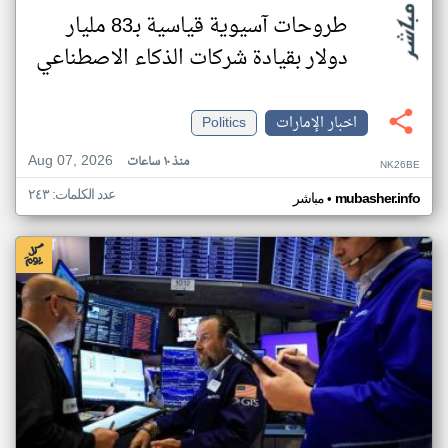
طروحات آسيوية قياسية بـ83 مليار
دولار بقيادة شركات الذكاء الاصطناعي
اخبار الإمارات
Politics
Aug 07, 2026
منذ ١٠ ساعات
NK26BE
عدد الكلمات: ٢٤٣
•
mubasher.info
مباشر