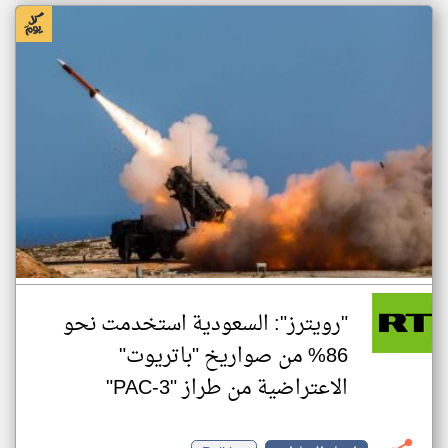
"رويترز": السعودية استخدمت نحو
86% من صواريخ "باتريوت"
الاعتراضية من طراز "PAC-3"