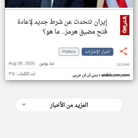
إيران تتحدث عن شرط جديد لإعادة
فتح مضيق هرمز.. ما هو؟
اخبار الإمارات
Politics
Aug 08, 2026
منذ يومين
QL23HR
عدد الكلمات: ٣٦٤
•
arabic.cnn.com
سي ان ان عربي
المزيد من الأخبار