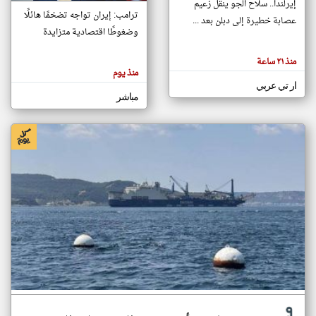
إيرلندا.. سلاح الجو ينقل زعيم
ترامب: إيران تواجه تضخمًا هائلًا
عصابة خطيرة إلى دبلن بعد ...
وضغوطًا اقتصادية متزايدة
klyoum.com
تغيير الدولة
منذ ٢١ ساعة
تعبر
مصادر الأخبار من الإمارات
منذ يوم
المقالات
الموجوده
ار تي عربي
اخبار الإمارات على مدار الساعة
هنا عن
مباشر
وجهة
نظر
أهم اخبار الإمارات العاجلة والمباشرة
كاتبيها.