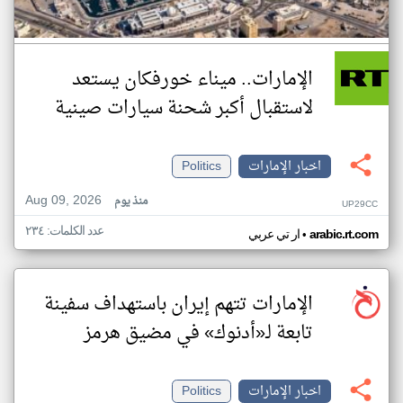
الإمارات.. ميناء خورفكان يستعد
لاستقبال أكبر شحنة سيارات صينية
اخبار الإمارات
Politics
Aug 09, 2026
منذ يوم
UP29CC
عدد الكلمات: ٢٣٤
•
arabic.rt.com
ار تي عربي
الإمارات تتهم إيران باستهداف سفينة
تابعة لـ«أدنوك» في مضيق هرمز
اخبار الإمارات
Politics