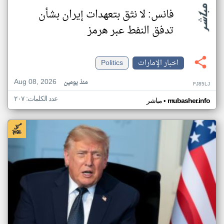
فانس: لا نثق بتعهدات إيران بشأن
تدفق النفط عبر هرمز
اخبار الإمارات
Politics
Aug 08, 2026
منذ يومين
FJ85LJ
عدد الكلمات: ٢٠٧
•
mubasher.info
مباشر