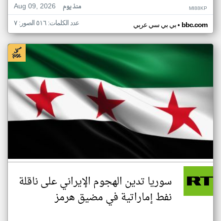
Aug 09, 2026
منذ يوم
MI88KP
عدد الكلمات: ٥١٦ الصور: ٧
•
bbc.com
بي بي سي عربي
سوريا تدين الهجوم الإيراني على ناقلة
نفط إماراتية في مضيق هرمز