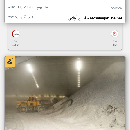
Aug 09, 2026
منذ يوم
OJ42XA
عدد الكلمات: ٣٧٩
•
alkhaleejonline.net
الخليج أونلاين
منذ
منذ
يوم
يومين