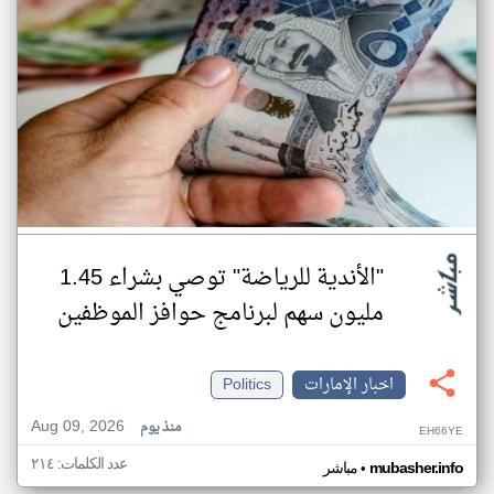
"الأندية للرياضة" توصي بشراء 1.45
مليون سهم لبرنامج حوافز الموظفين
اخبار الإمارات
Politics
Aug 09, 2026
منذ يوم
EH66YE
عدد الكلمات: ٢١٤
•
mubasher.info
مباشر