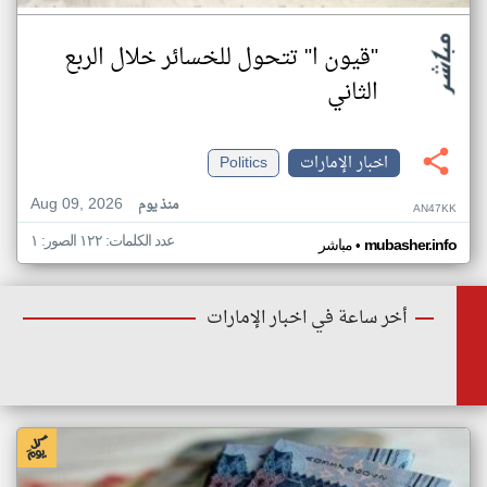
"قيون ا" تتحول للخسائر خلال الربع
الثاني
اخبار الإمارات
Politics
Aug 09, 2026
منذ يوم
AN47KK
عدد الكلمات: ١٢٢ الصور: ١
•
mubasher.info
مباشر
أخر ساعة في اخبار الإمارات