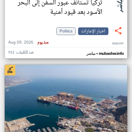
تركيا تستأنف عبور السفن إلى البحر
الأسود بعد قيود أمنية
اخبار الإمارات
Politics
Aug 09, 2026
منذ يوم
NM84RF
عدد الكلمات: ٢٤٤
•
mubasher.info
مباشر