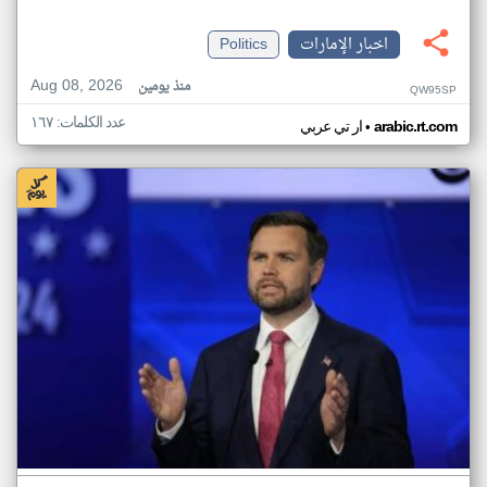
اخبار الإمارات
Politics
Aug 08, 2026
منذ يومين
QW95SP
عدد الكلمات: ١٦٧
•
arabic.rt.com
ار تي عربي