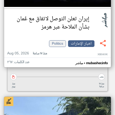
إيران تعلن التوصل لاتفاق مع عُمان
بشأن الملاحة عبر هرمز
اخبار الإمارات
Politics
Aug 05, 2026
منذ ١٧ ساعة
XB04XK
عدد الكلمات: ٢٦٧
•
mubasher.info
مباشر
منذ ١٧
منذ
ساعة
يوم