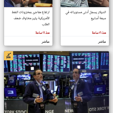
الدولار يسجل أدنى مستوياته في
ارتفاع مفاجئ بمخزونات النفط
klyoum.com
سبعة أسابيع
تغيير الدولة
الأمريكية يثير مخاوف ضعف
تعبر
الطلب
مصادر الأخبار من الإمارات
المقالات
الموجوده
اخبار الإمارات على مدار الساعة
هنا عن
منذ ١٦ ساعة
منذ ١٦ ساعة
وجهة
نظر
أهم اخبار الإمارات العاجلة والمباشرة
كاتبيها.
مباشر
مباشر