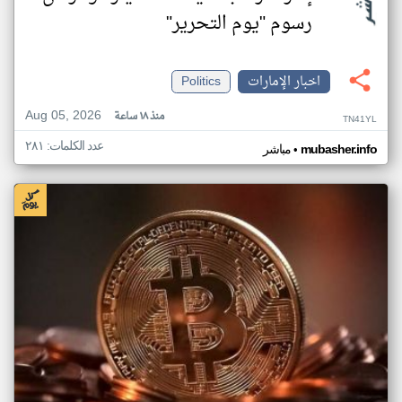
رسوم "يوم التحرير"
اخبار الإمارات
Politics
Aug 05, 2026
منذ ١٨ ساعة
TN41YL
عدد الكلمات: ٢٨١
•
mubasher.info
مباشر