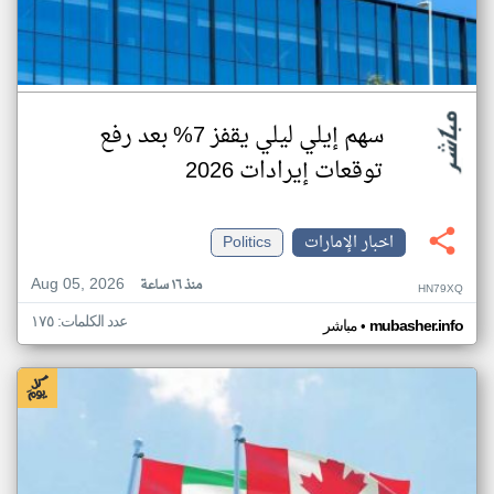
سهم إيلي ليلي يقفز 7% بعد رفع
توقعات إيرادات 2026
اخبار الإمارات
Politics
Aug 05, 2026
منذ ١٦ ساعة
HN79XQ
عدد الكلمات: ١٧٥
•
mubasher.info
مباشر