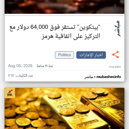
"بيتكوين" تستقر فوق 64,000 دولار مع
التركيز على اتفاقية هرمز
اخبار الإمارات
Politics
Aug 05, 2026
منذ ١٩ ساعة
YH14WV
عدد الكلمات: ٢٦٢
•
mubasher.info
مباشر