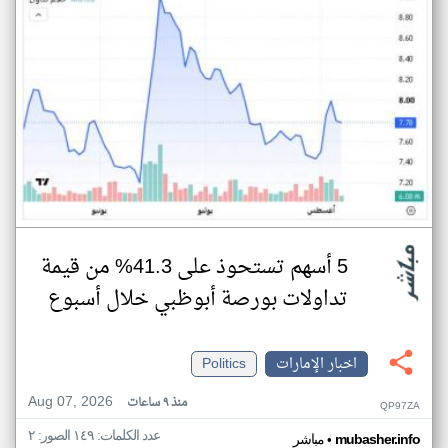
5 أسهم تستحوذ على 41.3% من قيمة
تداولات بورصة أبوظبي خلال أسبوع
اخبار الإمارات
Politics
Aug 07, 2026
منذ ٩ ساعات
QP97ZA
عدد الكلمات: ١٤٩ الصور: ٢
•
mubasher.info
مباشر