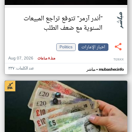
"أندر آرمر" تتوقع تراجع المبيعات
السنوية مع ضعف الطلب
اخبار الإمارات
Politics
Aug 07, 2026
منذ ٨ ساعات
TI26XX
عدد الكلمات: ٣٣٧
•
mubasher.info
مباشر