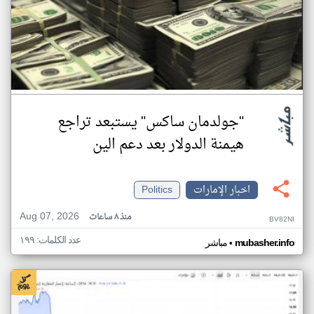
"جولدمان ساكس" يستبعد تراجع
هيمنة الدولار بعد دعم الين
اخبار الإمارات
Politics
Aug 07, 2026
منذ ٨ ساعات
BV82NI
عدد الكلمات: ١٩٩
•
mubasher.info
مباشر