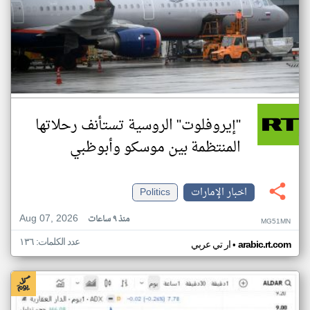
"إيروفلوت" الروسية تستأنف رحلاتها
المنتظمة بين موسكو وأبوظبي
اخبار الإمارات
Politics
Aug 07, 2026
منذ ٩ ساعات
MG51MN
عدد الكلمات: ١٣٦
•
arabic.rt.com
ار تي عربي