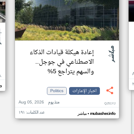
إعادة هيكلة قيادات الذكاء
الاصطناعي في جوجل..
والسهم يتراجع 5%
L
o
اخبار الإمارات
Politics
Aug 05, 2026
منذ يوم
QJ51YJ
عدد الكلمات: ١٩١
•
mubasher.info
مباشر