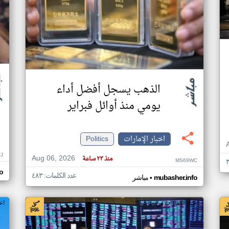
الذهب يسجل أفضل أداء
يومي منذ أوائل فبراير
اخبار الإمارات
Politics
TJ
Aug 06, 2026
منذ ٢٣ ساعة
MS69WC
o
عدد الكلمات: ٤٨٣
•
mubasher.info
مباشر
اخبار الإمارات من مباشر
اخ