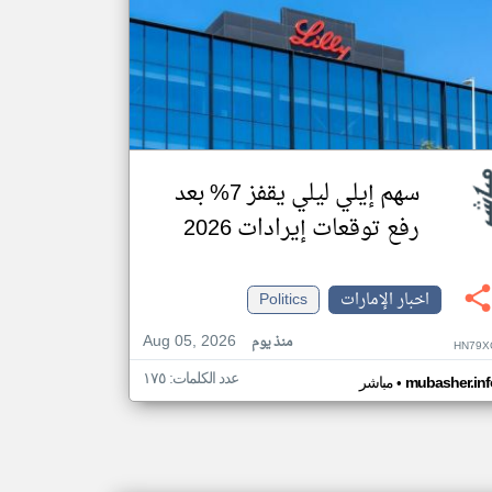
سهم إيلي ليلي يقفز 7% بعد
رفع توقعات إيرادات 2026
اخبار الإمارات
Politics
Aug 05, 2026
منذ يوم
HN79X
عدد الكلمات: ١٧٥
•
mubasher.inf
مباشر