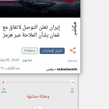
إيران تعلن التوصل لاتفاق مع
عُمان بشأن الملاحة عبر هرمز
اخبار الإمارات
Politics
Aug 05, 2026
منذ يوم
XB04XK
عدد الكلمات: ٢٦٧
•
mubasher.info
مباشر
منذ
منذ
يوم
يومين
ومقالة مشابهة