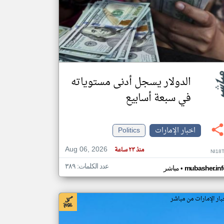
klyoum.com
تغيير الدولة
مصادر الأخبار من الإمارات
اخبار الإمارات على مدار الساعة
أهم اخبار الإمارات العاجلة والمباشرة
الدولار يسجل أدنى مستوياته
في سبعة أسابيع
اخبار الإمارات
Politics
Aug 06, 2026
منذ ٢٣ ساعة
NI18
عدد الكلمات: ٣٨٩
•
mubasher.inf
مباشر
بار الإمارات من مباشر