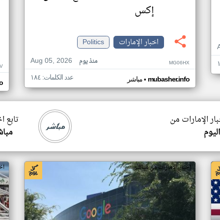
إكس
اخبار الإمارات
Politics
Aug 05, 2026
منذ يوم
MG06HX
V
عدد الكلمات: ١٨٤
•
mubasher.info
مباشر
o
بار الإمارات من
تابع ا
اليوم
مباش
اخبار الإمارات من مباشر
اخ