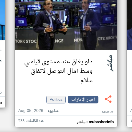
داو يغلق عند مستوى قياسي
وسط آمال التوصل لاتفاق
سلام
Q
اخبار الإمارات
Politics
o
Aug 05, 2026
منذ يوم
SH36UY
عدد الكلمات: ٣٨٨
•
mubasher.info
مباشر