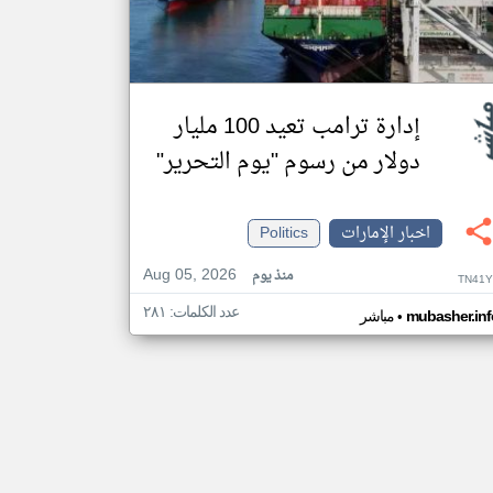
إدارة ترامب تعيد 100 مليار
دولار من رسوم "يوم التحرير"
اخبار الإمارات
Politics
Aug 05, 2026
منذ يوم
TN41Y
عدد الكلمات: ٢٨١
•
mubasher.inf
مباشر