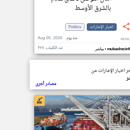
بالشرق الأوسط
اخبار الإمارات
Politics
Aug 05, 2026
منذ يوم
RE59L
عدد الكلمات: ٣٢٧
•
mubasher.inf
مباشر
خر اخبار الإمارات من
ر
مصادر أخرى
بار الإمارات من مباشر