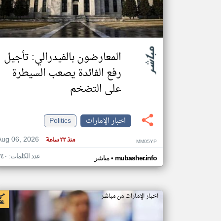
تعبر
المقالات
المعارضون بالفيدرالي: تأجيل
الموجوده
هنا عن
وجهة
رفع الفائدة يصعب السيطرة
نظر
كاتبيها.
على التضخم
اخبار الإمارات
Politics
Aug 06, 2026
منذ ٢٣ ساعة
MM05YP
عدد الكلمات: ٣٤٠
•
mubasher.info
مباشر
اخبار الإمارات من مباشر