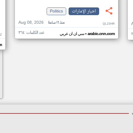
اخبار الإمارات
Politics
Aug 08, 2026
منذ ١٦ ساعة
QL23HR
عدد الكلمات: ٣٦٤
•
arabic.cnn.com
سي ان ان عربي
Z
om