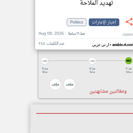
تهديد الملاحة
اخبار الإمارات
Politics
Aug 08, 2026
منذ ١٦ ساعة
OQ68V
عدد الكلمات: ٢٤٨
•
arabic.rt.c
ار تي عربي
منذ ١٦
منذ ١٧
منذ ١٩
ساعة
ساعة
ساعة
ومقالتين مشابهتين