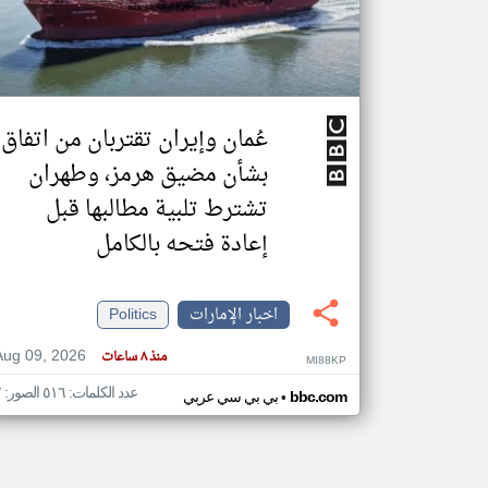
تعبر
المقالات
الموجوده
عُمان وإيران تقتربان من اتفاق
هنا عن
وجهة
نظر
بشأن مضيق هرمز، وطهران
كاتبيها.
تشترط تلبية مطالبها قبل
إعادة فتحه بالكامل
اخبار الإمارات
Politics
Aug 09, 2026
منذ ٨ ساعات
MI88KP
عدد الكلمات: ٥١٦ الصور: ٧
•
bbc.com
بي بي سي عربي