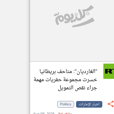
klyoum.com
تغيير الدولة
مصادر الأخبار من الإمارات
اخبار الإمارات على مدار الساعة
أهم اخبار الإمارات العاجلة والمباشرة
"الغارديان": متاحف بريطانيا
خسرت مجموعة حفريات مهمة
جراء نقص التمويل
اخبار الإمارات
Politics