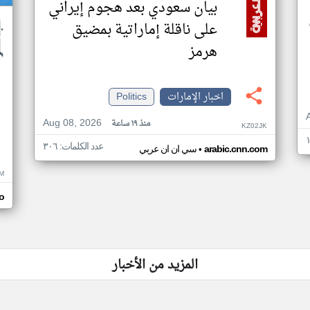
بيان سعودي بعد هجوم إيراني
على ناقلة إماراتية بمضيق
هرمز
اخبار الإمارات
Politics
Aug 08, 2026
منذ ١٩ ساعة
KZ02JK
عدد الكلمات: ٣٠٦
•
arabic.cnn.com
سي ان ان عربي
M
o
المزيد من الأخبار