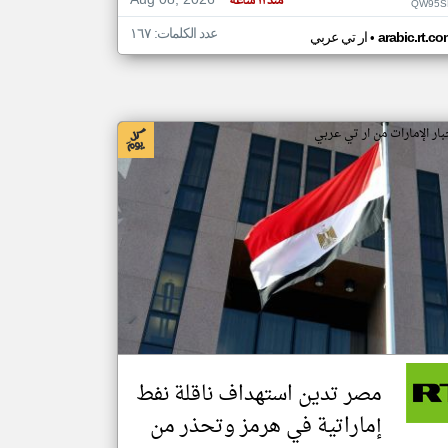
Aug 08, 2026
منذ ١١ ساعة
QW95S
عدد الكلمات: ١٦٧
•
arabic.rt.c
ار تي عربي
بار الإمارات من ار تي عربي
مصر تدين استهداف ناقلة نفط
إماراتية في هرمز وتحذر من