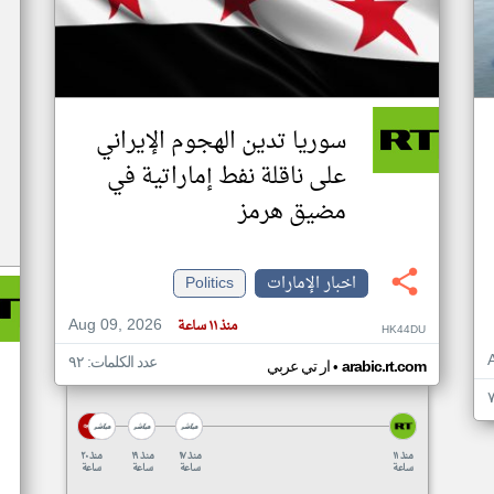
سوريا تدين الهجوم الإيراني
على ناقلة نفط إماراتية في
مضيق هرمز
اخبار الإمارات
Politics
Aug 09, 2026
منذ ١١ ساعة
HK44DU
عدد الكلمات: ٩٢
•
arabic.rt.com
ار تي عربي
منذ ١١
منذ ١٧
منذ ١٩
منذ ٢٠
ساعة
ساعة
ساعة
ساعة