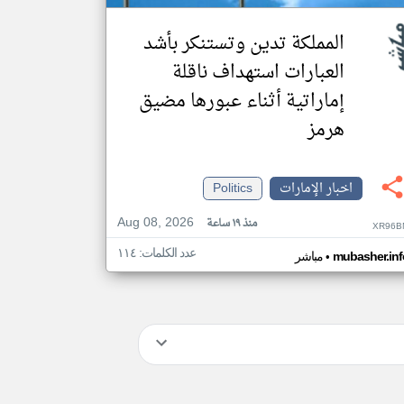
المملكة تدين وتستنكر بأشد
العبارات استهداف ناقلة
إماراتية أثناء عبورها مضيق
هرمز
اخبار الإمارات
Politics
Aug 08, 2026
منذ ١٩ ساعة
XR96B
عدد الكلمات: ١١٤
•
mubasher.inf
مباشر