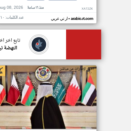
Aug 08, 2026
منذ ١٦ ساعة
XA72ZK
عدد الكلمات: ٢١٠
•
arabic.rt.com
ار تي عربي
تابع اخر اخ
النهضة ني
اخبار الإمارات من مباشر