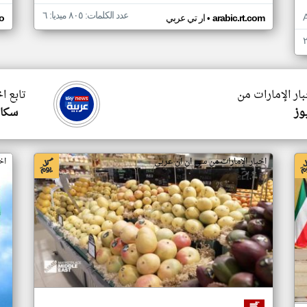
عدد الكلمات: ٨٠٥ ميديا: ٦
•
arabic.rt.com
ار تي عربي
o
بار الإمارات من
تابع ا
وز
سكاي
اخبار الإمارات من سي ان ان عربي
اخ