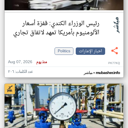
رئيس الوزراء الكندي: قفزة أسعار
الألومنيوم بأمريكا تمهد لاتفاق تجاري
اخبار الإمارات
Politics
Aug 07, 2026
منذ يوم
PK77KQ
عدد الكلمات: ٢٠٦
•
mubasher.info
مباشر