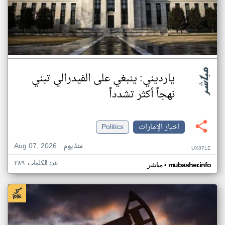
يارديني: ينبغي على الفيدرالي تبني
نهجاً أكثر تشدداً
اخبار الإمارات
Politics
Aug 07, 2026
منذ يوم
UX87LE
عدد الكلمات: ٢٨٩
•
mubasher.info
مباشر