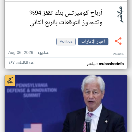
أرباح كوميرتس بنك تقفز 94%
وتتجاوز التوقعات بالربع الثاني
اخبار الإمارات
Politics
Aug 06, 2026
منذ يوم
AS40IS
عدد الكلمات: ١٨٧
•
mubasher.info
مباشر