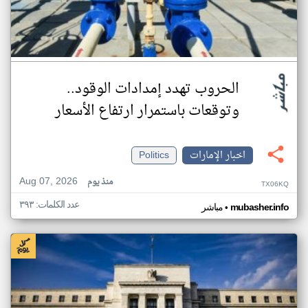
الحروب تهدد إمدادات الوقود..
وتوقعات باستمرار ارتفاع الأسعار
اخبار الإمارات
Politics
Aug 07, 2026
منذ يوم
TX06KQ
عدد الكلمات: ٣٩٣
•
mubasher.info
مباشر