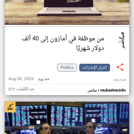
من موظفة في أمازون إلى 40 ألف
دولار شهريًا
اخبار الإمارات
Politics
Aug 06, 2026
منذ يوم
ZG17LM
عدد الكلمات: ٥١٩
•
mubasher.info
مباشر