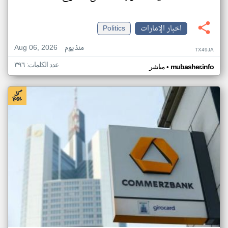
اخبار الإمارات
Politics
Aug 06, 2026
منذ يوم
TX49JA
عدد الكلمات: ٣٩٦
•
mubasher.info
مباشر