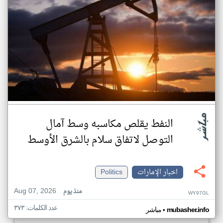
النفط يقلص مكاسبه وسط آمال
التوصل لاتفاق سلام بالشرق الأوسط
اخبار الإمارات
Politics
Aug 07, 2026
منذ يوم
WY97GL
عدد الكلمات: ٣٧٣
•
mubasher.info
مباشر