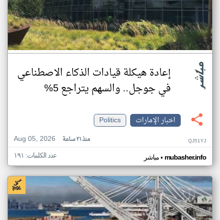
إعادة هيكلة قيادات الذكاء الاصطناعي
في جوجل.. والسهم يتراجع 5%
اخبار الإمارات
Politics
Aug 05, 2026
منذ ٢١ ساعة
QJ51YJ
عدد الكلمات: ١٩١
•
mubasher.info
مباشر