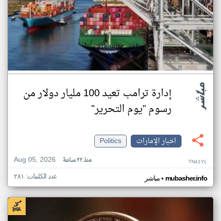
إدارة ترامب تعيد 100 مليار دولار من
رسوم "يوم التحرير"
اخبار الإمارات
Politics
Aug 05, 2026
منذ ٢٢ ساعة
TN41YL
عدد الكلمات: ٢٨١
•
mubasher.info
مباشر