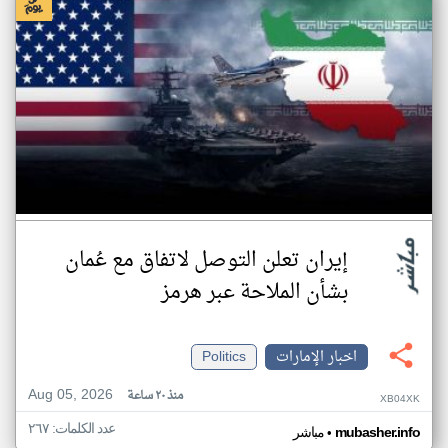
إيران تعلن التوصل لاتفاق مع عُمان
بشأن الملاحة عبر هرمز
اخبار الإمارات
Politics
Aug 05, 2026
منذ ٢٠ ساعة
XB04XK
عدد الكلمات: ٢٦٧
•
mubasher.info
مباشر