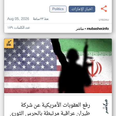
اخبار الإمارات
Politics
Aug 05, 2026
منذ ٢٣ ساعة
LY82AU
عدد الكلمات: ١٧٩
•
mubasher.info
مباشر
رفع العقوبات الأمريكية عن شركة
طيران عراقية مرتبطة بالحرس الثوري