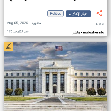
اخبار الإمارات
Politics
Aug 05, 2026
منذ يوم
EI15YI
عدد الكلمات: ١٣٥
•
mubasher.info
مباشر