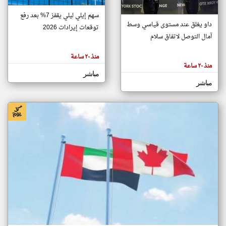
سهم إيلي ليلي يقفز 7% بعد رفع
داو يغلق عند مستوى قياسي وسط
توقعات إيرادات 2026
klyoum.com
آمال التوصل لاتفاق سلام
تغيير الدولة
تعبر
مصادر الأخبار من الإمارات
المقالات
منذ ٢٠ ساعة
الموجوده
اخبار الإمارات على مدار الساعة
هنا عن
منذ ٢٠ ساعة
وجهة
مباشر
نظر
أهم اخبار الإمارات العاجلة والمباشرة
كاتبيها.
مباشر