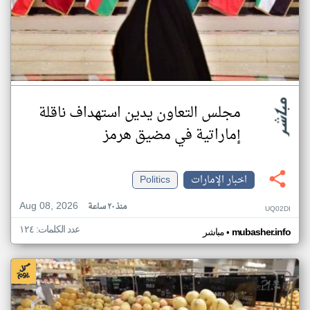
مجلس التعاون يدين استهداف ناقلة
إماراتية في مضيق هرمز
اخبار الإمارات
Politics
Aug 08, 2026
منذ ٢٠ ساعة
UQ02DI
عدد الكلمات: ١٢٤
•
mubasher.info
مباشر