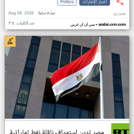
اخبار الإمارات
Politics
Aug 08, 2026
منذ ١٨ ساعة
QL23HR
عدد الكلمات: ٣٦٤
•
arabic.cnn.com
سي ان ان عربي
مصر تدين استهداف ناقلة نفط إماراتية