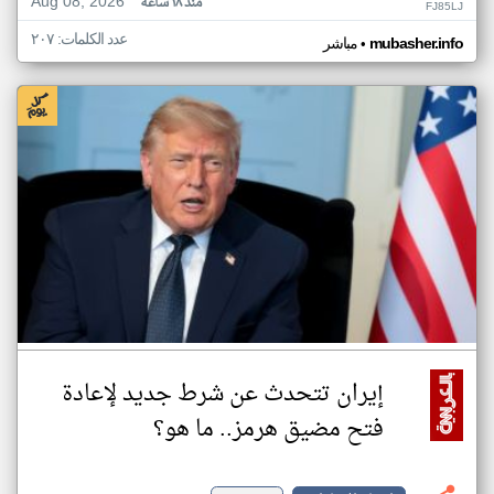
Aug 08, 2026
منذ ١٨ ساعة
FJ85LJ
عدد الكلمات: ٢٠٧
•
mubasher.info
مباشر
إيران تتحدث عن شرط جديد لإعادة
فتح مضيق هرمز.. ما هو؟