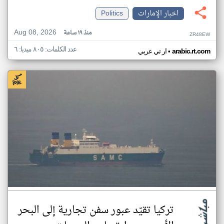
اخبار الإمارات
Politics
Aug 08, 2026
منذ ١٩ ساعة
ZR48EW
عدد الكلمات: ٨٠٥ ميديا: ٦
•
arabic.rt.com
ار تي عربي
تركيا تقيّد عبور سفن تجارية إلى البحر