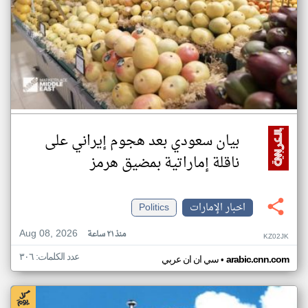
بيان سعودي بعد هجوم إيراني على
ناقلة إماراتية بمضيق هرمز
اخبار الإمارات
Politics
Aug 08, 2026
منذ ٢١ ساعة
KZ02JK
عدد الكلمات: ٣٠٦
•
arabic.cnn.com
سي ان ان عربي