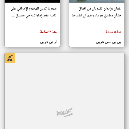
عُمان وإيران تقتربان من اتفاق
سوريا تدين الهجوم الإيراني على
بشأن مضيق هرمز، وطهران تشترط
ناقلة نفط إماراتية في مضيق ...
klyoum.com
تغيير الدولة
...
تعبر
مصادر الأخبار من الإمارات
المقالات
منذ ١١ ساعة
منذ ١٣ ساعة
الموجوده
اخبار الإمارات على مدار الساعة
هنا عن
وجهة
بي بي سي عربي
ار تي عربي
نظر
أهم اخبار الإمارات العاجلة والمباشرة
كاتبيها.