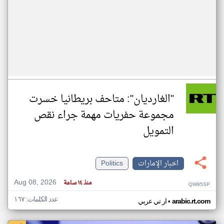
"الغارديان": متاحف بريطانيا خسرت
مجموعة حفريات مهمة جراء نقص
التمويل
اخبار الإمارات
Politics
Aug 08, 2026
منذ ١٤ ساعة
QW95SP
عدد الكلمات: ١٦٧
•
arabic.rt.com
ار تي عربي