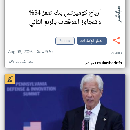
أرباح كوميرتس بنك تقفز 94%
وتتجاوز التوقعات بالربع الثاني
اخبار الإمارات
Politics
Aug 06, 2026
منذ ٢١ ساعة
AS40IS
عدد الكلمات: ١٨٧
•
mubasher.info
مباشر