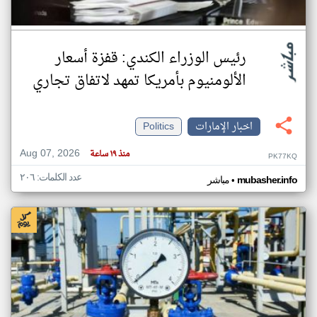
رئيس الوزراء الكندي: قفزة أسعار
الألومنيوم بأمريكا تمهد لاتفاق تجاري
اخبار الإمارات
Politics
Aug 07, 2026
منذ ١٩ ساعة
PK77KQ
عدد الكلمات: ٢٠٦
•
mubasher.info
مباشر