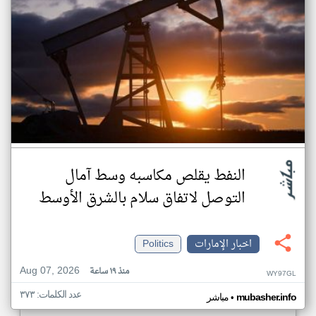
النفط يقلص مكاسبه وسط آمال
التوصل لاتفاق سلام بالشرق الأوسط
اخبار الإمارات
Politics
Aug 07, 2026
منذ ١٩ ساعة
WY97GL
عدد الكلمات: ٣٧٣
•
mubasher.info
مباشر