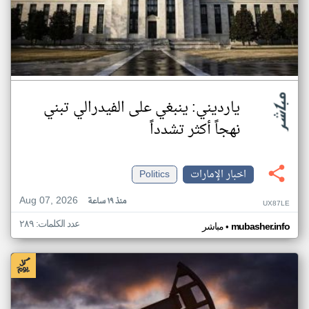
يارديني: ينبغي على الفيدرالي تبني
نهجاً أكثر تشدداً
اخبار الإمارات
Politics
Aug 07, 2026
منذ ١٩ ساعة
UX87LE
عدد الكلمات: ٢٨٩
•
mubasher.info
مباشر