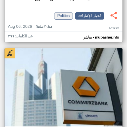
اخبار الإمارات
Politics
Aug 06, 2026
منذ ٢٠ ساعة
TX49JA
عدد الكلمات: ٣٩٦
•
mubasher.info
مباشر