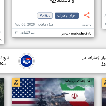
والاستثمارية
اخبار الإمارات
Politics
Aug 05, 2026
منذ ١٠ ساعات
PF51TX
X
عدد الكلمات: ١٢٠
•
mubasher.info
مباشر
o
بار الإمارات من
تابع ا
وز
سكاي
اخبار الإمارات من مباشر
اخ