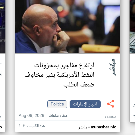
ارتفاع مفاجئ بمخزونات
النفط الأمريكية يثير مخاوف
ضعف الطلب
اخبار الإمارات
Politics
Aug 06, 2026
منذ ١٠ ساعات
Y
YT38SX
عدد الكلمات: ١٠٣
•
mubasher.info
مباشر
o