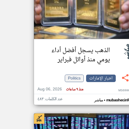
klyoum.com
تغيير الدولة
مصادر الأخبار من الإمارات
اخبار الإمارات على مدار الساعة
أهم اخبار الإمارات العاجلة والمباشرة
الذهب يسجل أفضل أداء
يومي منذ أوائل فبراير
اخبار الإمارات
Politics
Aug 06, 2026
منذ ٩ ساعات
MS69W
عدد الكلمات: ٤٨٣
•
mubasher.inf
مباشر
بار الإمارات من مباشر