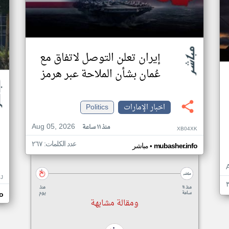
إيران تعلن التوصل لاتفاق مع
عُمان بشأن الملاحة عبر هرمز
اخبار الإمارات
Politics
Aug 05, 2026
منذ ١١ ساعة
XB04XK
عدد الكلمات: ٢٦٧
•
mubasher.info
مباشر
J
منذ ١١
منذ
ساعة
يوم
o
ومقالة مشابهة