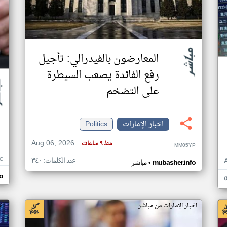
المعارضون بالفيدرالي: تأجيل
رفع الفائدة يصعب السيطرة
على التضخم
اخبار الإمارات
Politics
Aug 06, 2026
منذ ٩ ساعات
MM05YP
C
عدد الكلمات: ٣٤٠
•
mubasher.info
مباشر
o
اخبار الإمارات من مباشر
اخ