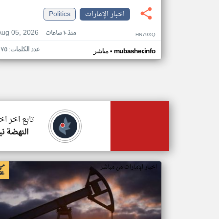
اخبار الإمارات
Politics
Aug 05, 2026
منذ ١٠ ساعات
HN79XQ
عدد الكلمات: ١٧٥
•
mubasher.info
مباشر
تابع اخر اخ
النهضة ني
اخبار الإمارات من مباشر