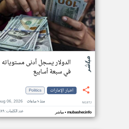
الدولار يسجل أدنى مستوياته
في سبعة أسابيع
اخبار الإمارات
Politics
Aug 06, 2026
منذ ١٠ ساعات
NI18TJ
عدد الكلمات: ٣٨٩
•
mubasher.info
مباشر