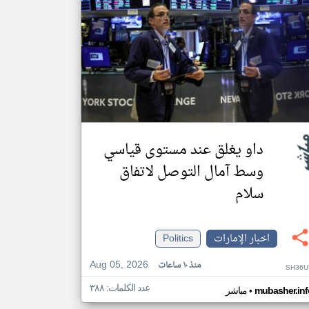
داو يغلق عند مستوى قياسي
وسط آمال التوصل لاتفاق
سلام
اخبار الإمارات
Politics
Aug 05, 2026
منذ ١٠ ساعات
SH36U
عدد الكلمات: ٣٨٨
•
mubasher.inf
مباشر