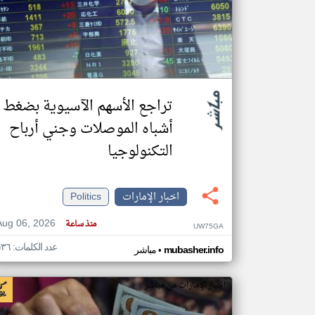
تعبر
المقالات
الموجوده
هنا عن
وجهة
تراجع الأسهم الآسيوية بضغط
نظر
كاتبيها.
أشباه الموصلات وجني أرباح
التكنولوجيا
اخبار الإمارات
Politics
Aug 06, 2026
منذ ساعة
UW75GA
عدد الكلمات: ٥٣٦
•
mubasher.info
مباشر
اخبار الإمارات من مباشر