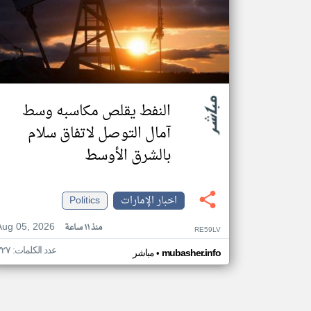
النفط يقلص مكاسبه وسط
آمال التوصل لاتفاق سلام
بالشرق الأوسط
اخبار الإمارات
Politics
Aug 05, 2026
منذ ١١ ساعة
RE59LV
عدد الكلمات: ٣٢٧
•
mubasher.info
مباشر