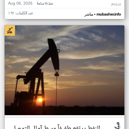
Aug 06, 2026
منذ ١٨ ساعة
JF01UJ
عدد الكلمات: ١٦٢
•
mubasher.info
مباشر
النفط يرتفع طفيفاً وسط آمال التوصل