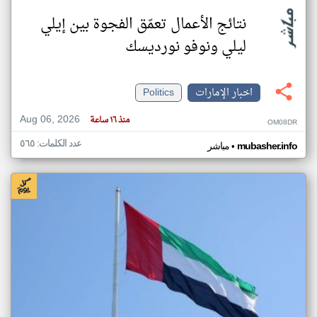
نتائج الأعمال تعمّق الفجوة بين إيلي
ليلي ونوفو نورديسك
اخبار الإمارات
Politics
Aug 06, 2026
منذ ١٦ ساعة
OM08DR
عدد الكلمات: ٥٦٥
•
mubasher.info
مباشر