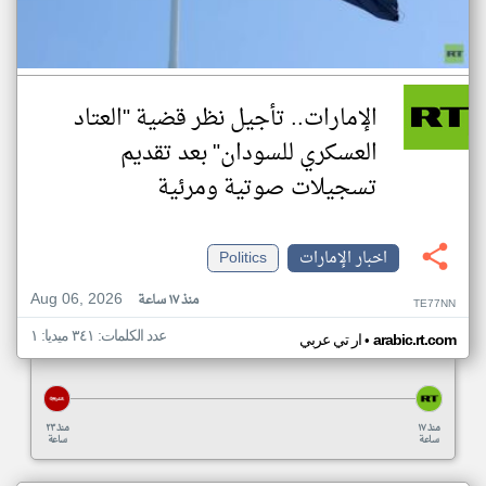
الإمارات.. تأجيل نظر قضية "العتاد
العسكري للسودان" بعد تقديم
تسجيلات صوتية ومرئية
اخبار الإمارات
Politics
Aug 06, 2026
منذ ١٧ ساعة
TE77NN
عدد الكلمات: ٣٤١ ميديا: ١
•
arabic.rt.com
ار تي عربي
منذ ١٧
منذ ٢٣
ساعة
ساعة