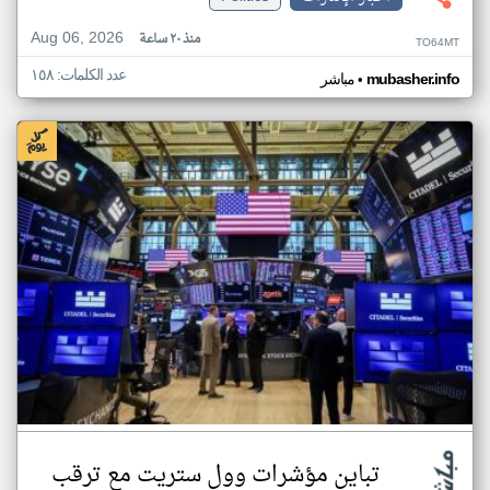
Aug 06, 2026
منذ ٢٠ ساعة
TO64MT
عدد الكلمات: ١٥٨
•
mubasher.info
مباشر
تباين مؤشرات وول ستريت مع ترقب