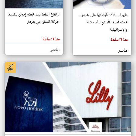
ارتفاع النفط بعد خطة إيران لتقييد
طهران تشدد قبضتها على هرمز..
klyoum.com
حركة السفن في هرمز
تغيير الدولة
خطة لحظر السفن الأمريكية
تعبر
مصادر الأخبار من الإمارات
والإسرائيلية
المقالات
الموجوده
اخبار الإمارات على مدار الساعة
هنا عن
منذ ١٦ ساعة
منذ ١٦ ساعة
وجهة
نظر
أهم اخبار الإمارات العاجلة والمباشرة
كاتبيها.
مباشر
مباشر