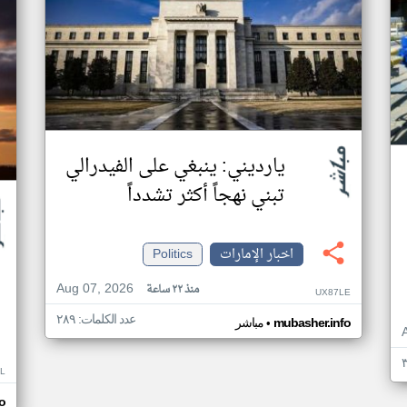
يارديني: ينبغي على الفيدرالي
تبني نهجاً أكثر تشدداً
اخبار الإمارات
Politics
Aug 07, 2026
منذ ٢٢ ساعة
UX87LE
عدد الكلمات: ٢٨٩
•
mubasher.info
مباشر
L
o