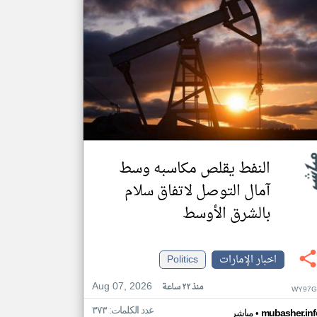
النفط يقلص مكاسبه وسط
آمال التوصل لاتفاق سلام
بالشرق الأوسط
اخبار الإمارات
Politics
Aug 07, 2026
منذ ٢٢ ساعة
WY97G
عدد الكلمات: ٣٧٣
•
mubasher.inf
مباشر