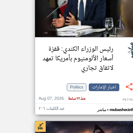
klyoum.com
تغيير الدولة
مصادر الأخبار من الإمارات
اخبار الإمارات على مدار الساعة
أهم اخبار الإمارات العاجلة والمباشرة
رئيس الوزراء الكندي: قفزة
أسعار الألومنيوم بأمريكا تمهد
لاتفاق تجاري
اخبار الإمارات
Politics
Aug 07, 2026
منذ ٢٢ ساعة
PK77K
عدد الكلمات: ٢٠٦
•
mubasher.inf
مباشر
بار الإمارات من مباشر