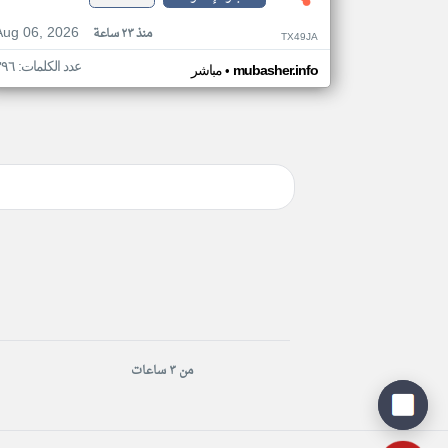
Aug 06, 2026
منذ ٢٣ ساعة
TX49JA
عدد الكلمات: ٣٩٦
•
mubasher.info
مباشر
من ٣ ساعات