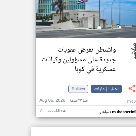
واشنطن تفرض عقوبات
جديدة على مسؤولين وكيانات
عسكرية في كوبا
اخبار الإمارات
Politics
Aug 06, 2026
منذ ٢٣ ساعة
JT66U
عدد الكلمات: ٢٠٠
•
mubasher.inf
مباشر