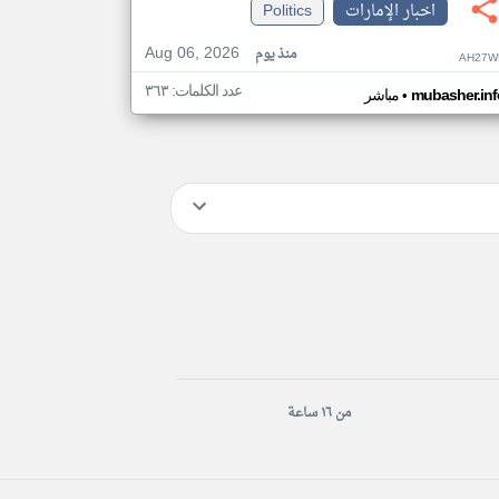
اخبار الإمارات
Politics
Aug 06, 2026
منذ يوم
AH27W
عدد الكلمات: ٣٦٣
•
mubasher.inf
مباشر
من ١٦ ساعة