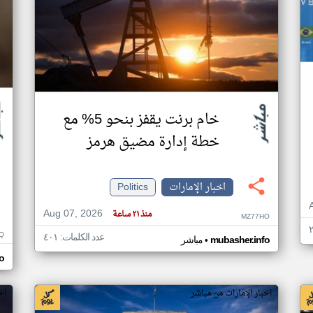
خام برنت يقفز بنحو 5% مع
خطة إدارة مضيق هرمز
اخبار الإمارات
Politics
Aug 07, 2026
منذ ٢١ ساعة
MZ77HO
Q
عدد الكلمات: ٤٠١
•
mubasher.info
مباشر
o
اخبار الإمارات من مباشر
اخ