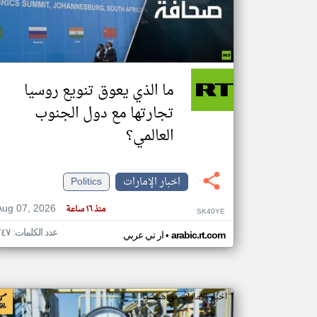
تعبر
المقالات
الموجوده
ما الذي يعوق تنويع روسيا
هنا عن
وجهة
نظر
تجارتها مع دول الجنوب
كاتبيها.
العالمي؟
اخبار الإمارات
Politics
Aug 07, 2026
منذ ١٦ ساعة
SK40YE
عدد الكلمات: ٢٤٧
•
arabic.rt.com
ار تي عربي
اخبار الإمارات من مباشر