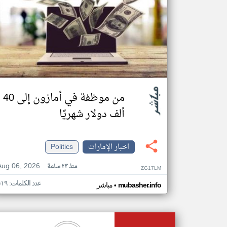
من موظفة في أمازون إلى 40
ألف دولار شهريًا
اخبار الإمارات
Politics
Aug 06, 2026
منذ ٢٣ ساعة
ZG17LM
عدد الكلمات: ٥١٩
•
mubasher.info
مباشر