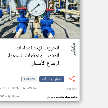
الحروب تهدد إمدادات
الوقود.. وتوقعات باستمرار
ارتفاع الأسعار
اخبار الإمارات
Politics
Aug 07, 2026
منذ ٢٢ ساعة
TX06KQ
عدد الكلمات: ٣٩٣
•
mubasher.info
مباشر