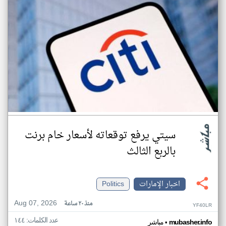
سيتي يرفع توقعاته لأسعار خام برنت
بالربع الثالث
اخبار الإمارات
Politics
Aug 07, 2026
منذ ٢٠ ساعة
YF40LR
عدد الكلمات: ١٤٤
•
mubasher.info
مباشر