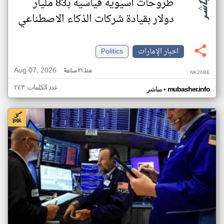
طروحات آسيوية قياسية بـ83 مليار
دولار بقيادة شركات الذكاء الاصطناعي
اخبار الإمارات
Politics
Aug 07, 2026
منذ ٢١ ساعة
NK26BE
عدد الكلمات: ٢٤٣
•
mubasher.info
مباشر