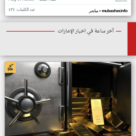
SQ51UC
عدد الكلمات: ٤٣٤
•
mubasher.info
مباشر
أخر ساعة في اخبار الإمارات