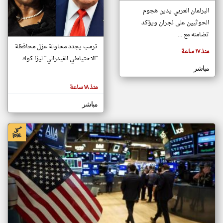
البرلمان العربي يدين هجوم
الحوثيين على نجران ويؤكد
klyoum.com
تضامنه مع ...
تغيير الدولة
تعبر
ترمب يجدد محاولة عزل محافظة
مصادر الأخبار من الإمارات
منذ ١٧ ساعة
المقالات
الموجوده
"الاحتياطي الفيدرالي" ليزا كوك
اخبار الإمارات على مدار الساعة
هنا عن
مباشر
وجهة
نظر
أهم اخبار الإمارات العاجلة والمباشرة
كاتبيها.
منذ ١٨ ساعة
مباشر