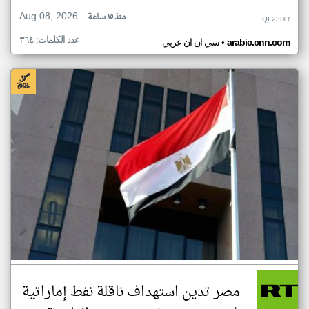
Aug 08, 2026
منذ ١٥ ساعة
QL23HR
عدد الكلمات: ٣٦٤
•
arabic.cnn.com
سي ان ان عربي
مصر تدين استهداف ناقلة نفط إماراتية