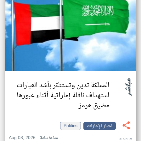
المملكة تدين وتستنكر بأشد العبارات
استهداف ناقلة إماراتية أثناء عبورها
مضيق هرمز
اخبار الإمارات
Politics
Aug 08, 2026
منذ ١٨ ساعة
XR96BM