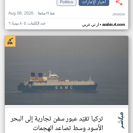
اخبار الإمارات
Politics
Aug 08, 2026
منذ ١٦ ساعة
ZR48EW
عدد الكلمات: ٨٠٥ ميديا: ٦
•
arabic.rt.com
ار تي عربي
تركيا تقيّد عبور سفن تجارية إلى البحر
الأسود وسط تصاعد الهجمات