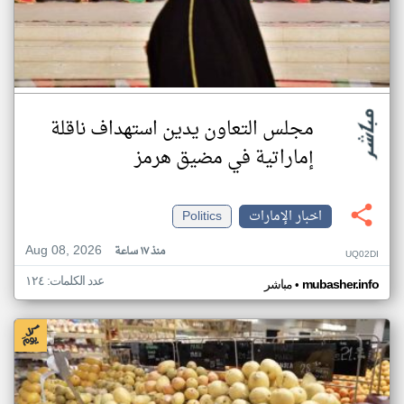
مجلس التعاون يدين استهداف ناقلة
إماراتية في مضيق هرمز
اخبار الإمارات
Politics
Aug 08, 2026
منذ ١٧ ساعة
UQ02DI
عدد الكلمات: ١٢٤
•
mubasher.info
مباشر