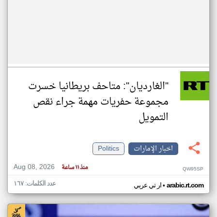
"الغارديان": متاحف بريطانيا خسرت
مجموعة حفريات مهمة جراء نقص
التمويل
اخبار الإمارات
Politics
Aug 08, 2026
منذ ١١ ساعة
QW95SP
عدد الكلمات: ١٦٧
•
arabic.rt.com
ار تي عربي