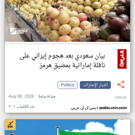
بيان سعودي بعد هجوم إيراني على
ناقلة إماراتية بمضيق هرمز
اخبار الإمارات
Politics
Aug 08, 2026
منذ ١٨ ساعة
KZ02JK
عدد الكلمات: ٣٠٦
•
arabic.cnn.com
سي ان ان عربي