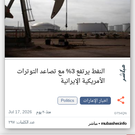
النفط يرتفع 3% مع تصاعد التوترات
الأمريكية الإيرانية
اخبار الإمارات
Politics
Jul 17, 2026
منذ ٢٠ يوم
GT54QN
عدد الكلمات: ٢٩٧
•
mubasher.info
مباشر