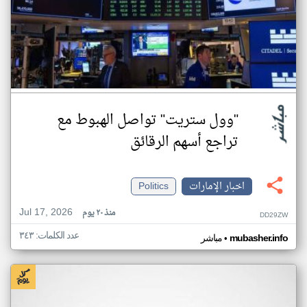
"وول ستريت" تواصل الهبوط مع
تراجع أسهم الرقائق
اخبار الإمارات
Politics
Jul 17, 2026
منذ ٢٠ يوم
DD29ZW
عدد الكلمات: ٣٤٣
•
mubasher.info
مباشر