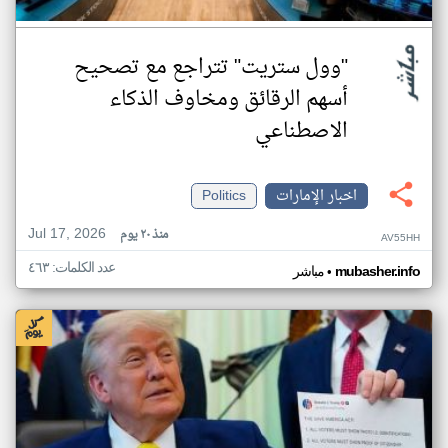
"وول ستريت" تتراجع مع تصحيح
أسهم الرقائق ومخاوف الذكاء
الاصطناعي
اخبار الإمارات
Politics
Jul 17, 2026
منذ ٢٠ يوم
AV55HH
عدد الكلمات: ٤٦٣
•
mubasher.info
مباشر