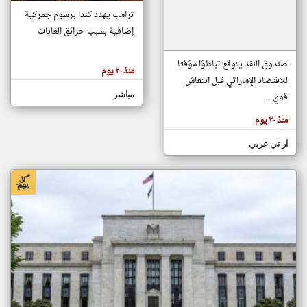
ترامب يهدد كندا برسوم جمركية
إضافية بسبب حرائق الغابات
klyoum.com
تغيير الدولة
تعبر
صندوق النقد يتوقع تباطؤا مؤقتا
مصادر الأخبار من الإمارات
منذ ٢٠ يوم
المقالات
الموجوده
للاقتصاد الإماراتي قبل انتعاش
اخبار الإمارات على مدار الساعة
هنا عن
مباشر
وجهة
قوي ...
نظر
أهم اخبار الإمارات العاجلة والمباشرة
كاتبيها.
منذ ٢٠ يوم
ار تي عربي