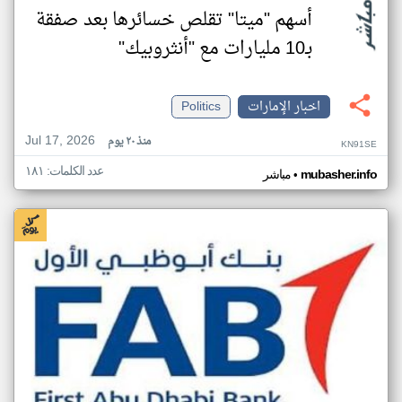
أسهم "ميتا" تقلص خسائرها بعد صفقة
بـ10 مليارات مع "أنثروبيك"
اخبار الإمارات
Politics
Jul 17, 2026
منذ ٢٠ يوم
KN91SE
عدد الكلمات: ١٨١
•
mubasher.info
مباشر