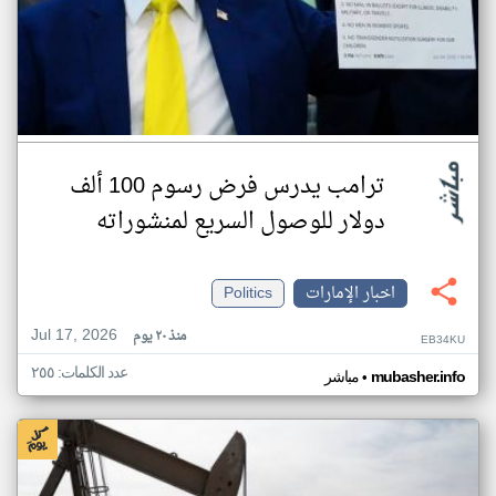
ترامب يدرس فرض رسوم 100 ألف
دولار للوصول السريع لمنشوراته
اخبار الإمارات
Politics
Jul 17, 2026
منذ ٢٠ يوم
EB34KU
عدد الكلمات: ٢٥٥
•
mubasher.info
مباشر