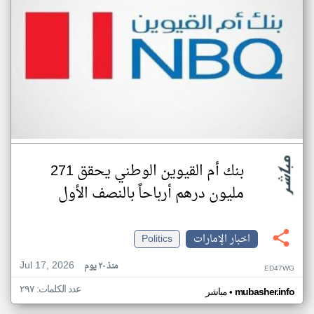
بنك أم القيوين الوطني يحقق 271
مليون درهم أرباحاً بالنصف الأول
اخبار الإمارات
Politics
Jul 17, 2026
منذ ٢٠ يوم
ED47WG
عدد الكلمات: ٢٩٧
•
mubasher.info
مباشر