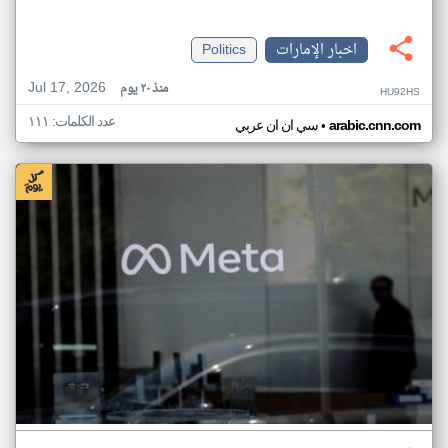
اخبار الإمارات
Politics
Jul 17, 2026
منذ ٢٠ يوم
HU92HS
عدد الكلمات: ١١١
•
arabic.cnn.com
سي ان ان عربي