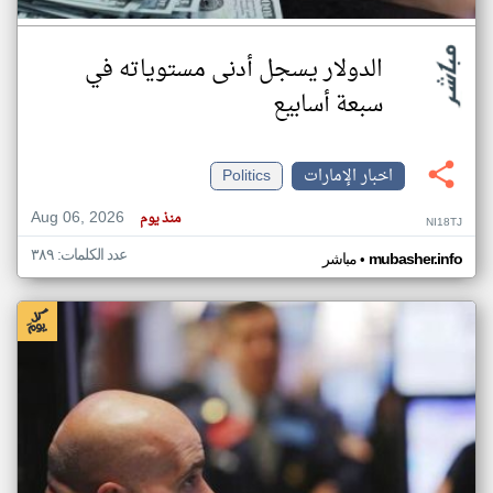
الدولار يسجل أدنى مستوياته في
سبعة أسابيع
اخبار الإمارات
Politics
Aug 06, 2026
منذ يوم
NI18TJ
عدد الكلمات: ٣٨٩
•
mubasher.info
مباشر