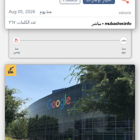
اخبار الإمارات
Politics
Aug 05, 2026
منذ يوم
XB04XK
عدد الكلمات: ٢٦٧
•
mubasher.info
مباشر
منذ
منذ
يوم
يومين