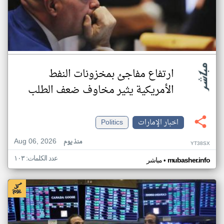
ارتفاع مفاجئ بمخزونات النفط
الأمريكية يثير مخاوف ضعف الطلب
اخبار الإمارات
Politics
Aug 06, 2026
منذ يوم
YT38SX
عدد الكلمات: ١٠٣
•
mubasher.info
مباشر