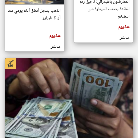
المعارضون بالفيدرالي: تأجيل رفع
الفائدة يصعب السيطرة على
الذهب يسجل أفضل أداء يومي منذ
التضخم
أوائل فبراير
klyoum.com
تغيير الدولة
منذ يوم
تعبر
مصادر الأخبار من الإمارات
المقالات
الموجوده
منذ يوم
مباشر
اخبار الإمارات على مدار الساعة
هنا عن
وجهة
نظر
مباشر
أهم اخبار الإمارات العاجلة والمباشرة
كاتبيها.