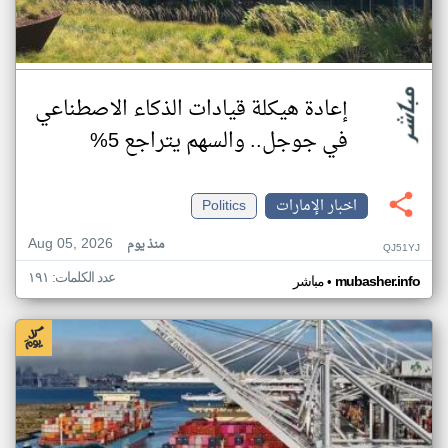
إعادة هيكلة قيادات الذكاء الاصطناعي
في جوجل.. والسهم يتراجع 5%
اخبار الإمارات
Politics
Aug 05, 2026
منذ يوم
QJ51YJ
عدد الكلمات: ١٩١
•
mubasher.info
مباشر