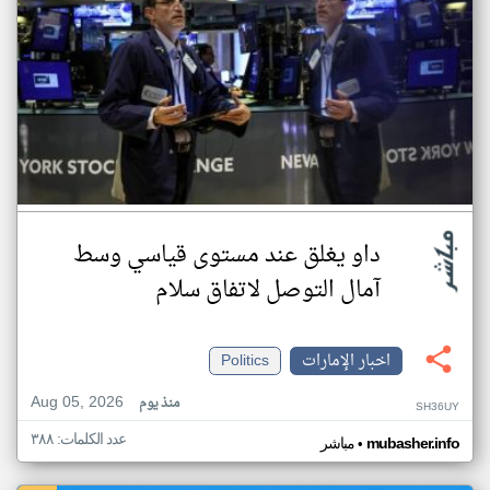
داو يغلق عند مستوى قياسي وسط
آمال التوصل لاتفاق سلام
اخبار الإمارات
Politics
Aug 05, 2026
منذ يوم
SH36UY
عدد الكلمات: ٣٨٨
•
mubasher.info
مباشر