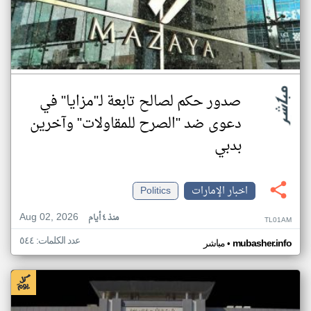
صدور حكم لصالح تابعة لـ"مزايا" في
دعوى ضد "الصرح للمقاولات" وآخرين
بدبي
اخبار الإمارات
Politics
Aug 02, 2026
منذ ٤ أيام
TL01AM
عدد الكلمات: ٥٤٤
•
mubasher.info
مباشر