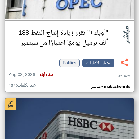
"أوبك+" تقرر زيادة إنتاج النفط 188
ألف برميل يوميًا اعتبارًا من سبتمبر
اخبار الإمارات
Politics
Aug 02, 2026
منذ ٤ أيام
OY16ZM
عدد الكلمات: ١٥٦
•
mubasher.info
مباشر