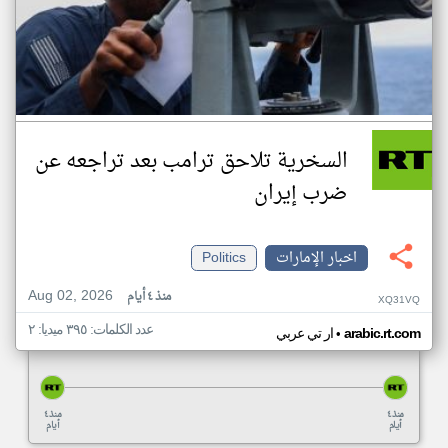
السخرية تلاحق ترامب بعد تراجعه عن
ضرب إيران
اخبار الإمارات
Politics
Aug 02, 2026
منذ ٤ أيام
XQ31VQ
عدد الكلمات: ٣٩٥ ميديا: ٢
•
arabic.rt.com
ار تي عربي
منذ ٤
منذ ٤
أيام
أيام