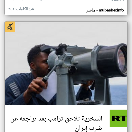
AW66YD
عدد الكلمات: ٣٥١
•
mubasher.info
مباشر
السخرية تلاحق ترامب بعد تراجعه عن
ضرب إيران