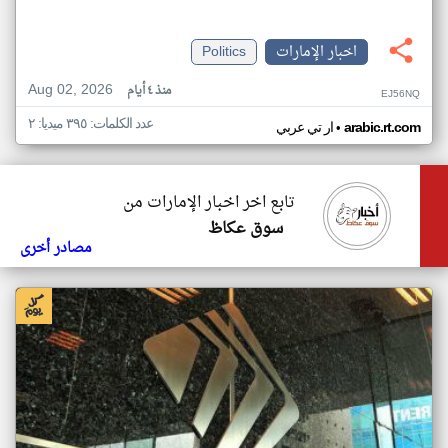
اخبار الإمارات
Politics
Aug 02, 2026
منذ ٤ أيام
EJ56NQ
عدد الكلمات: ٣٩٥ ميديا: ٢
•
arabic.rt.com
ار تي عربي
تابع اخر اخبار الإمارات من
سوق عكاظ
مصادر أخرى