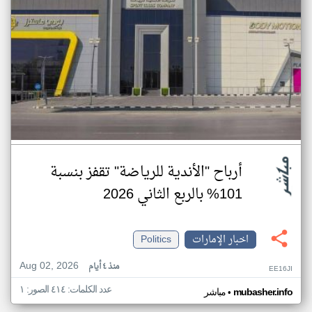
أرباح "الأندية للرياضة" تقفز بنسبة
101% بالربع الثاني 2026
اخبار الإمارات
Politics
Aug 02, 2026
منذ ٤ أيام
EE16JI
عدد الكلمات: ٤١٤ الصور: ١
•
mubasher.info
مباشر