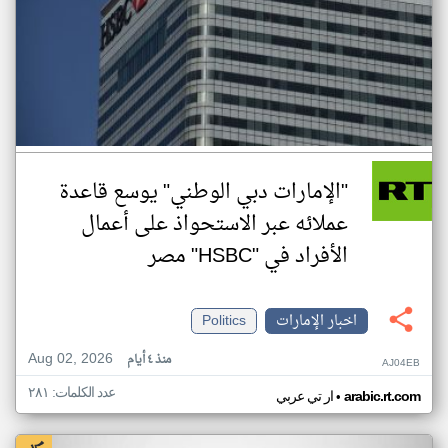
"الإمارات دبي الوطني" يوسع قاعدة
عملائه عبر الاستحواذ على أعمال
الأفراد في "HSBC" مصر
اخبار الإمارات
Politics
Aug 02, 2026
منذ ٤ أيام
AJ04EB
عدد الكلمات: ٢٨١
•
arabic.rt.com
ار تي عربي