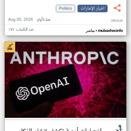
اخبار الإمارات
Politics
Aug 05, 2026
منذ ٤ أيام
DB93UB
عدد الكلمات: ١٧٤
•
mubasher.info
مباشر