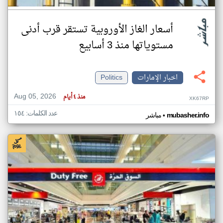
أسعار الغاز الأوروبية تستقر قرب أدنى
مستوياتها منذ 3 أسابيع
اخبار الإمارات
Politics
Aug 05, 2026
منذ ٤ أيام
XK67RP
عدد الكلمات: ١٥٤
•
mubasher.info
مباشر