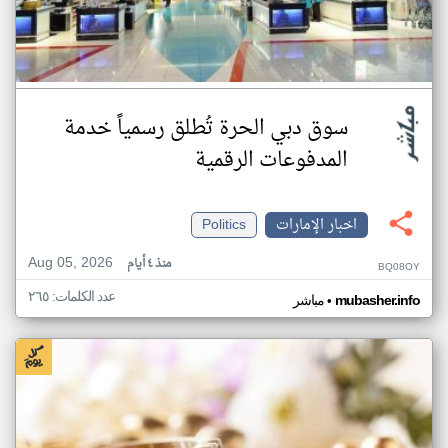
سوق دبي الحرة تُطلق رسمياً خدمة
المدفوعات الرقمية
اخبار الإمارات
Politics
Aug 05, 2026
منذ ٤ أيام
BQ08OY
عدد الكلمات: ٢٦٥
•
mubasher.info
مباشر