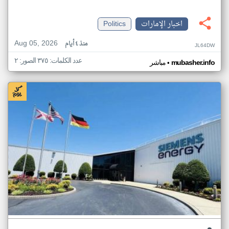
اخبار الإمارات
Politics
Aug 05, 2026
منذ ٤ أيام
JL64DW
عدد الكلمات: ٣٧٥ الصور: ٢
•
mubasher.info
مباشر