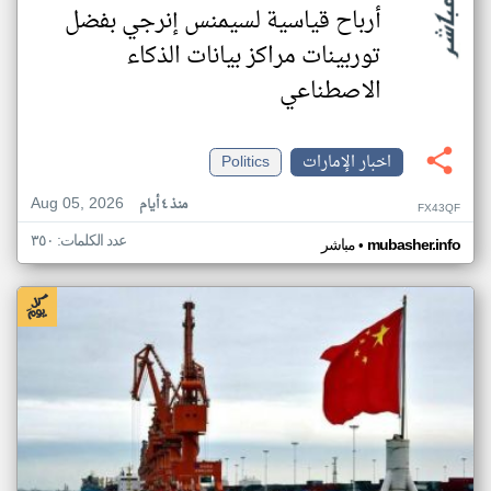
أرباح قياسية لسيمنس إنرجي بفضل
توربينات مراكز بيانات الذكاء
الاصطناعي
اخبار الإمارات
Politics
Aug 05, 2026
منذ ٤ أيام
FX43QF
عدد الكلمات: ٣٥٠
•
mubasher.info
مباشر