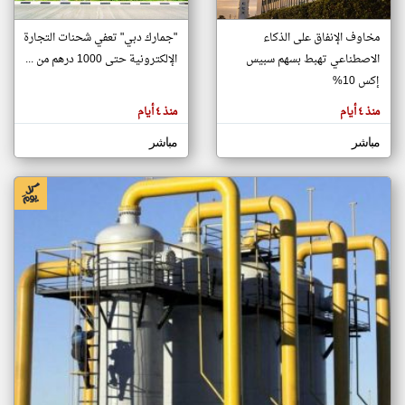
مخاوف الإنفاق على الذكاء
"جمارك دبي" تعفي شحنات التجارة
klyoum.com
الاصطناعي تهبط بسهم سبيس
الإلكترونية حتى 1000 درهم من ...
تغيير الدولة
إكس 10%
تعبر
مصادر الأخبار من الإمارات
المقالات
الموجوده
منذ ٤ أيام
منذ ٤ أيام
اخبار الإمارات على مدار الساعة
هنا عن
وجهة
نظر
أهم اخبار الإمارات العاجلة والمباشرة
مباشر
مباشر
كاتبيها.