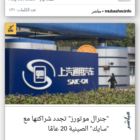
NG60GY
عدد الكلمات: ١٣١
•
mubasher.info
مباشر
"جنرال موتورز" تجدد شراكتها مع
"سايك" الصينية 20 عامًا