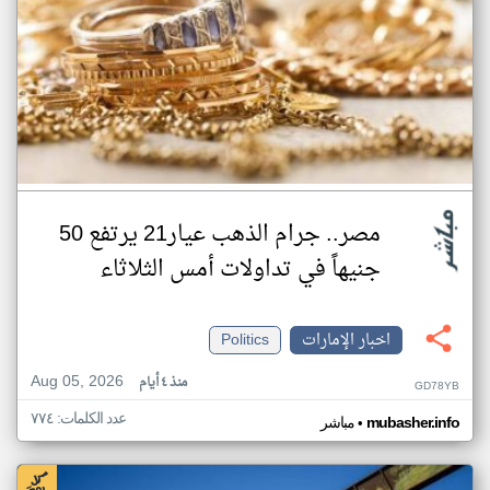
مصر.. جرام الذهب عيار21 يرتفع 50
جنيهاً في تداولات أمس الثلاثاء
اخبار الإمارات
Politics
Aug 05, 2026
منذ ٤ أيام
GD78YB
عدد الكلمات: ٧٧٤
•
mubasher.info
مباشر