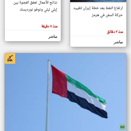
نتائج الأعمال تعمّق الفجوة بين
ارتفاع النفط بعد خطة إيران لتقييد
إيلي ليلي ونوفو نورديسك
حركة السفن في هرمز
klyoum.com
تغيير الدولة
منذ ١١ دقيقة
تعبر
مصادر الأخبار من الإمارات
المقالات
منذ ٣ دقائق
الموجوده
اخبار الإمارات على مدار الساعة
مباشر
هنا عن
وجهة
مباشر
نظر
أهم اخبار الإمارات العاجلة والمباشرة
كاتبيها.