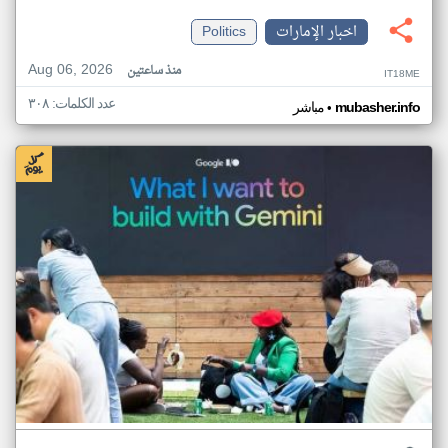
اخبار الإمارات
Politics
Aug 06, 2026
منذ ساعتين
IT18ME
عدد الكلمات: ٣٠٨
•
mubasher.info
مباشر