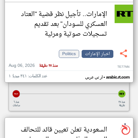
الإمارات.. تأجيل نظر قضية "العتاد
العسكري للسودان" بعد تقديم
تسجيلات صوتية ومرئية
اخبار الإمارات
Politics
Aug 06, 2026
منذ ٢٧ دقيقة
TE77NN
عدد الكلمات: ٣٤١ ميديا: ١
•
arabic.rt.com
ار تي عربي
منذ ٢٧
منذ ٦
دقيقة
ساعات
السعودية تعلن تعيين قائد للتحالف