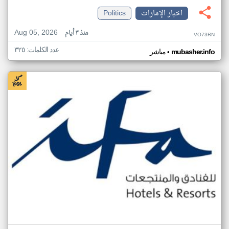
اخبار الإمارات
Politics
Aug 05, 2026
منذ ٣ أيام
VO73RN
عدد الكلمات: ٣٢٥
•
mubasher.info
مباشر