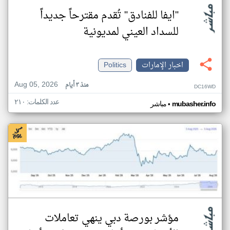
"ايفا للفنادق" تُقدم مقترحاً جديداً
للسداد العيني لمديونية
اخبار الإمارات
Politics
Aug 05, 2026
منذ ٣ أيام
DC16WD
عدد الكلمات: ٢١٠
•
mubasher.info
مباشر
مؤشر بورصة دبي ينهي تعاملات