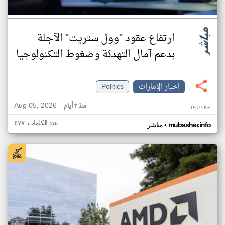
ارتفاع عقود "وول ستريت" الآجلة
بدعم آمال التهدئة وضغوط التكنولوجيا
اخبار الإمارات
Politics
Aug 05, 2026
منذ ٣ أيام
PC75KE
عدد الكلمات: ٤٧٧
•
mubasher.info
مباشر