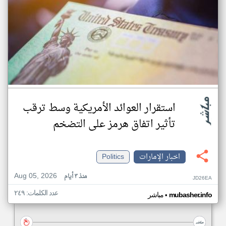
استقرار العوائد الأمريكية وسط ترقب
تأثير اتفاق هرمز على التضخم
اخبار الإمارات
Politics
Aug 05, 2026
منذ ٣ أيام
JD26EA
عدد الكلمات: ٢٤٩
•
mubasher.info
مباشر