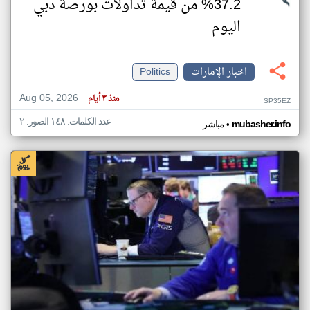
37.2% من قيمة تداولات بورصة دبي
اليوم
اخبار الإمارات
Politics
Aug 05, 2026
منذ ٣ أيام
SP35EZ
عدد الكلمات: ١٤٨ الصور: ٢
•
mubasher.info
مباشر