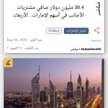
38.4 مليون دولار صافي مشتريات
الأجانب في أسهم الإمارات.. الأربعاء
اخبار الإمارات
Politics
Aug 05, 2026
منذ ٣ أيام
MN55SE
عدد الكلمات: ٣١١ الصور: ٢
•
mubasher.info
مباشر