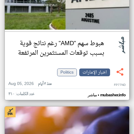
هبوط سهم "AMD" رغم نتائج قوية
بسبب توقعات المستثمرين المرتفعة
اخبار الإمارات
Politics
Aug 05, 2026
منذ ٣ أيام
FP77ND
عدد الكلمات: ٣١٠
•
mubasher.info
مباشر