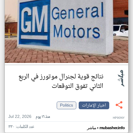
نتائج قوية لجنرال موتورز في الربع
الثاني تفوق التوقعات
اخبار الإمارات
Politics
Jul 22, 2026
منذ ١٦ يوم
HP90NY
عدد الكلمات: ٣٣٠
•
mubasher.info
مباشر