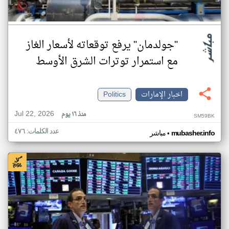
"جولدمان" يرفع توقعاته لأسعار الغاز
مع استمرار توترات الشرق الأوسط
اخبار الإمارات
Politics
Jul 22, 2026
منذ ١٦ يوم
SM59BK
عدد الكلمات: ٤٧٦
•
mubasher.info
مباشر