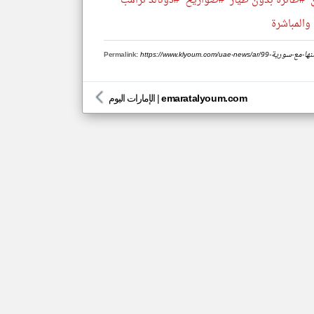
#طائرة بدون طيار
#صواريخ
#دونالد ترامب
 والمباشرة
ؤكد-تضامنها-مع-سورية
Permalink:
emaratalyoum.com
|
الإمارات اليوم