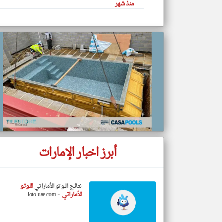
منذ شهر
تعبر
المقالات
الموجوده
هنا عن
وجهة
نظر
كاتبيها.
أبرز اخبار الإمارات
نتائج اللوتو الأماراتي
اللوتو
-
الأماراتي
loto-uae.com