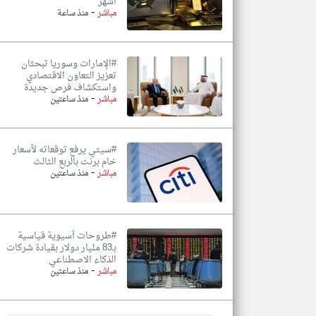
أشهر
-
مباشر
منذ ساعة
#الإمارات وسوريا تبحثان
تعزيز التعاون الاقتصادي
واستكشاف فرص جديدة
-
مباشر
منذ ساعتين
#سيتي يرفع توقعاته لأسعار
خام برنت بالربع الثالث
-
مباشر
منذ ساعتين
#طروحات آسيوية قياسية
بـ83 مليار دولار بقيادة شركات
الذكاء الاصطناعي
-
مباشر
منذ ساعتين