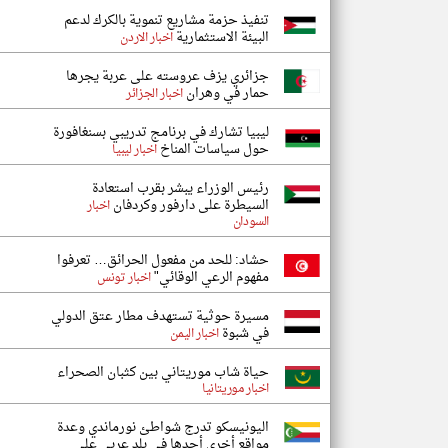
تنفيذ حزمة مشاريع تنموية بالكرك لدعم
البيئة الاستثمارية
اخبار الاردن
جزائري يزف عروسته على عربة يجرها
حمار في وهران
اخبار الجزائر
ليبيا تشارك في برنامج تدريبي بسنغافورة
حول سياسات المناخ
اخبار ليبيا
رئيس الوزراء يبشر بقرب استعادة
السيطرة على دارفور وكردفان
اخبار
السودان
حشاد: للحد من مفعول الحرائق… تعرفوا
مفهوم الرعي الوقائي"
اخبار تونس
مسيرة حوثية تستهدف مطار عتق الدولي
في شبوة
اخبار اليمن
حياة شاب موريتاني بين كثبان الصحراء
اخبار موريتانيا
اليونيسكو تدرج شواطئ نورماندي وعدة
مواقع أخرى أحدها في بلد عربي على