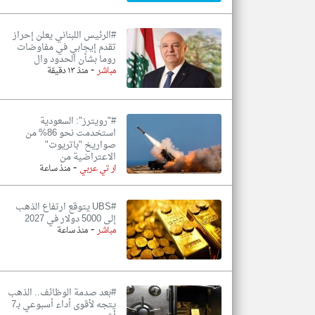
#الرئيس اللبناني يعلن إحراز
تقدم إيجابي في مفاوضات
روما بشأن الحدود وال
-
مباشر
منذ ١٣ دقيقة
#"رويترز": السعودية
استخدمت نحو 86% من
صواريخ "باتريوت"
الاعتراضية من
-
ار تي عربي
منذ ساعة
#UBS يتوقع ارتفاع الذهب
إلى 5000 دولار في 2027
-
مباشر
منذ ساعة
#بعد صدمة الوظائف.. الذهب
يتجه لأقوى أداء أسبوعي بـ7