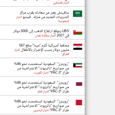
اخبار فلسطين
سافيتش يعبر عن سعادته بقرب مركز
التدريبات الجديد من منزله.. فيديو
اخبار
السعودية
UBS يتوقع ارتفاع الذهب إلى 5000 دولار
في 2027
اخبار سلطنة عُمان
محكمة أميركية تُلزم "ميتا" بدفع 567
مليون دولار بسبب الإضرار بالأطفال
اخبار
العراق
"رويترز": السعودية استخدمت نحو 86%
من صواريخ "باتريوت" الاعتراضية من
طراز "PAC-3"
اخبار الكويت
"رويترز": السعودية استخدمت نحو 86%
من صواريخ "باتريوت" الاعتراضية من
طراز "PAC-3"
اخبار قطر
"رويترز": السعودية استخدمت نحو 86%
من صواريخ "باتريوت" الاعتراضية من
طراز "PAC-3"
اخبار البحرين