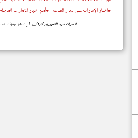
#وزارة الخارجية الأمريكية
#وزارة الحرب الأمريكية
#واشنطن
#اخبار الإمارات على مدار الساعة
#أهم اخبار الإمارات العاجلة
https://www.klyoum.com/uae-news/ar/99-الإمارات-تدين-التفجيرين-الإرهابيين-في-دمشق-وت