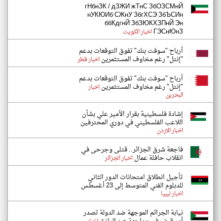
гНбнЗК / дЗЖИ жТнС ЗбОЗСМнЙ
нУКЮИб СЖнУ ЗбгХСЭ ЗбЪСИн
ббКдгнЙ ЗбЗЮКХЗПнЙ Эн
ГЭСнЮнЗ
اخبار الكويت
أرباح "سوفت بنك" تفوق التوقعات بدعم
"إنتل" رغم مخاوف المستثمرين
اخبار قطر
أرباح "سوفت بنك" تفوق التوقعات بدعم
"إنتل" رغم مخاوف المستثمرين
اخبار
البحرين
إشادة فلسطينية بقرار الأمير علي بشأن
اللاعب الفلسطيني في دوري المحترفين
اخبار الاردن
فاجعة شرق الجزائر.. قتلى وجرحى في
انقلاب حافلة عمال
اخبار الجزائر
تأجيل انطلاق امتحانات الدور الثاني
للدبلوم الفني المتوسط إلى 23 أغسطس
اخبار ليبيا
نيابة الجرائم الموجهة ضد الدولة تصدر