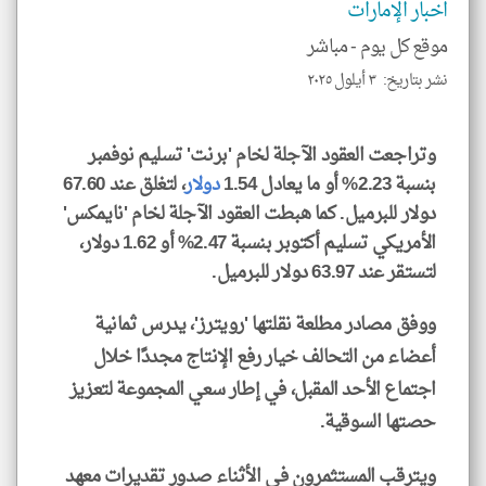
اخبار الإمارات
موقع كل يوم -
مباشر
نشر بتاريخ: ٣ أيلول ٢٠٢٥
klyoum.com
وتراجعت العقود الآجلة لخام 'برنت' تسليم نوفمبر
بنسبة 2.23% أو ما يعادل 1.54
دولار
، لتغلق عند 67.60
دولار للبرميل. كما هبطت العقود الآجلة لخام 'نايمكس'
الأمريكي تسليم أكتوبر بنسبة 2.47% أو 1.62 دولار،
لتستقر عند 63.97 دولار للبرميل.
ووفق مصادر مطلعة نقلتها 'رويترز'، يدرس ثمانية
أعضاء من التحالف خيار رفع الإنتاج مجددًا خلال
اجتماع الأحد المقبل، في إطار سعي المجموعة لتعزيز
حصتها السوقية.
ويترقب المستثمرون في الأثناء صدور تقديرات معهد