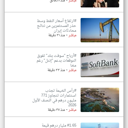
-
مباشر
منذ ٥ دقائق
#ارتفاع أسعار النفط وسط
حذر المستثمرين من نتائج
محادثات إيران
-
مباشر
منذ ٣١ دقيقة
#أرباح "سوفت بنك" تفوق
التوقعات بدعم "إنتل" رغم
مخا
-
مباشر
منذ ٣٣ دقيقة
#رأس الخيمة تجذب
استثمارات تتجاوز 771
مليون درهم في النصف الأول
2026
-
مباشر
منذ ٣٧ دقيقة
#1.65 مليار درهم قيمة