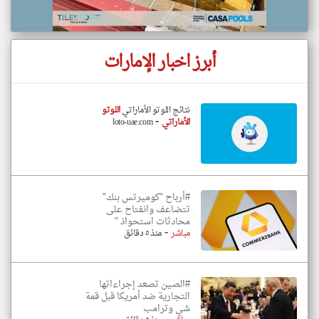
أبرز اخبار الإمارات
نتائج اللوتو الأماراتي
اللوتو
-
الأماراتي
loto-uae.com
#أرباح "كوميرتس بنك"
تتضاعف وانفتاح على
محادثات استحواذ "
-
مباشر
منذ ٥ دقائق
#الصين تصعد إجراءاتها
التجارية ضد أمريكا قبل قمة
شي وترامب