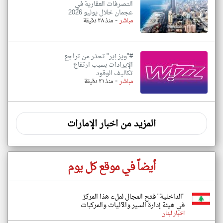
التصرفات العقارية في
عجمان خلال يوليو 2026
-
مباشر
منذ ٣٨ دقيقة
#"ويز إير" تحذر من تراجع
الإيرادات بسبب ارتفاع
تكاليف الوقود
-
مباشر
منذ ٣١ دقيقة
المزيد من اخبار الإمارات
أيضاً في موقع كل يوم
"الداخلية" فتح المجال لملء هذا المركز
في هيئة إدارة السير والآليات والمركبات
اخبار لبنان