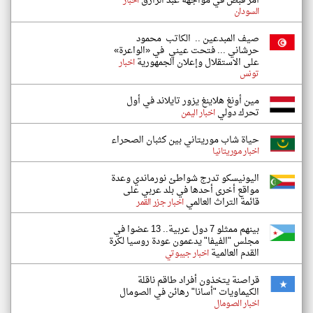
أمر قبض في مواجهة عبد الرازق
اخبار
السودان
صيف المبدعين .. الكاتب محمود
حرشاني ... فتحت عيني في «الواعرة»
على الاستقلال وإعلان الجمهورية
اخبار
تونس
مين أونغ هلاينغ يزور تايلاند في أول
تحرك دولي
اخبار اليمن
حياة شاب موريتاني بين كثبان الصحراء
اخبار موريتانيا
اليونيسكو تدرج شواطئ نورماندي وعدة
مواقع أخرى أحدها في بلد عربي على
قائمة التراث العالمي
اخبار جزر القمر
بينهم ممثلو 7 دول عربية.. 13 عضوا في
مجلس "الفيفا" يدعمون عودة روسيا لكرة
القدم العالمية
اخبار جيبوتي
قراصنة يتخذون أفراد طاقم ناقلة
الكيماويات "أسانا" رهائن في الصومال
اخبار الصومال