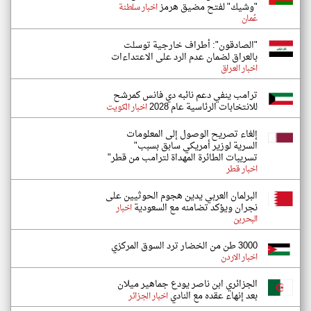
"وشيك" لفتح مضيق هرمز
اخبار سلطنة
عُمان
"الصادقون": أطراف خارجية توسلت
بالعراق لضمان عدم الرد على الاعتداءات
اخبار العراق
ترامب ينفي دعم نائبه دي فانس كمرشح
للانتخابات الرئاسية عام 2028
اخبار الكويت
إلغاء تصريح الوصول إلى المعلومات
السرية لوزير أمريكي سابق بسبب"
تسريبات الطائرة المهداة لترامب من قطر"
اخبار قطر
البرلمان العربي يدين هجوم الحوثيين على
نجران ويؤكد تضامنه مع السعودية
اخبار
البحرين
3000 طن من الخضار ترد السوق المركزي
اخبار الاردن
الجزائري ابن ناصر يودع جماهير ميلان
بعد إنهاء عقده مع النادي
اخبار الجزائر