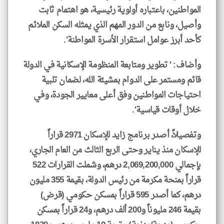
المواطنين، باعتباره أولوية رئيسية، هو اهتمام ثابت
وأصيل، ونابع من الدور المهم الذي يمثله السكن الملائم
كأحد أبرز عوامل استقرار الأسرة المواطنة'.
وأضاف: ' تطوير ومتابعة المنظومة الإسكانية في الدولة
قائم ومستمر على الدوام بمشيئة الله، لضمان تلبية
احتياجات المواطنين وفق أعلى معايير الجودة، وفي
خلال أوقات قياسية'.
وتفصيلاً، أصدر برنامج زايد للإسكان 2971 قراراً
للإسكان منذ يناير وحتى الربع الثالث من العام الجاري،
بإجمالي 2,069,200,000 درهم، وشملت القرارات 522
قراراً بمنحة مكرمة من رئيس الدولة، بقيمة 355 مليون
درهم، كما أصدر 595 قراراً بمسكن حكومي (قرض)
بقيمة 246 مليوناً و200 ألف درهم، و24 قراراً بمسكن