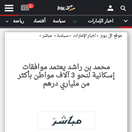
موقع
1
كل
يوم
◉
اخبار الإمارات
سياسة
أقتصاد
رياضة
لا
×
ستا
موقع كل يوم
»
اخبار الإمارات
»
سياسة
»
مباشر
»
أحد
ال
الصفحة الرئيسية
مقالات قمت
محمد بن راشد يعتمد موافقات
أخر أخبار الوطن العربي
إسكانية لنحو 3 آلاف مواطن بأكثر
مقالات قمت بزيارتها مؤخرا
من ملياري درهم
من نحن
إتصل بنا
شروط الاستخدام
سياسة الخصوصية
الحقوق الفكرية
محمد
بن
مصادر الأخبار
راشد
يعتمد
أقترح اضافة مصدر
موافق
إسكان