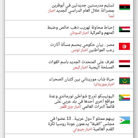
تسليم مدرستين جديدتين في أبوقرين
بمصراتة خلال العام الدراسي الجديد
اخبار
ليبيا
إحباط محاولة تهريب ذهب خالص وضبط
المتهم والمركبة
اخبار السودان
مصر.. بيان حكومي يحسم مسألة أثارت
رعب المواطنين
اخبار تونس
تعرف على المتحدث الجديد باسم القوات
المسلحة اليمنية
اخبار اليمن
حياة شاب موريتاني بين كثبان الصحراء
اخبار موريتانيا
اليونيسكو تدرج شواطئ نورماندي وعدة
مواقع أخرى أحدها في بلد عربي على
قائمة التراث العالمي
اخبار جزر القمر
بينهم ممثلو 7 دول عربية.. 13 عضوا في
مجلس "الفيفا" يدعمون عودة روسيا لكرة
القدم العالمية
اخبار جيبوتي