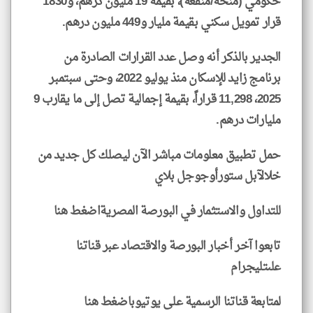
حكومي (منحة/منفعة)، بقيمة 19 مليون درهم، و1830
قرار تمويل سكني بقيمة مليار و449 مليون درهم.
الجدير بالذكر أنه وصل عدد القرارات الصادرة من
برنامج زايد للإسكان منذ يوليو 2022، وحتى سبتمبر
2025، 11,298 قراراً، بقيمة إجمالية تصل إلى ما يقارب 9
مليارات درهم.
حمل تطبيق معلومات مباشر الآن ليصلك كل جديد من
خلالآبل ستورأوجوجل بلاي
للتداول والاستثمار في البورصة المصريةاضغط هنا
تابعوا آخر أخبار البورصة والاقتصاد عبر قناتنا
علىتليجرام
لمتابعة قناتنا الرسمية على يوتيوباضغط هنا