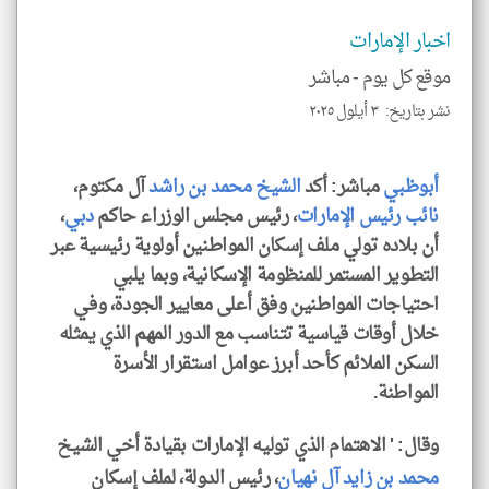
تحم
إسم
اخبار الإمارات
الم
و
موقع كل يوم -
مباشر
العن
الا
للمق
نشر بتاريخ: ٣ أيلول ٢٠٢٥
أبوظبي
مباشر: أكد
الشيخ محمد بن راشد
آل مكتوم،
نائب رئيس
الإمارات
، رئيس مجلس الوزراء حاكم
دبي
،
klyoum.com
أن بلاده تولي ملف إسكان المواطنين أولوية رئيسية عبر
التطوير المستمر للمنظومة الإسكانية، وبما يلبي
احتياجات المواطنين وفق أعلى معايير الجودة، وفي
خلال أوقات قياسية تتناسب مع الدور المهم الذي يمثله
السكن الملائم كأحد أبرز عوامل استقرار الأسرة
المواطنة.
وقال: ' الاهتمام الذي توليه الإمارات بقيادة أخي الشيخ
محمد بن زايد آل نهيان
، رئيس الدولة، لملف إسكان