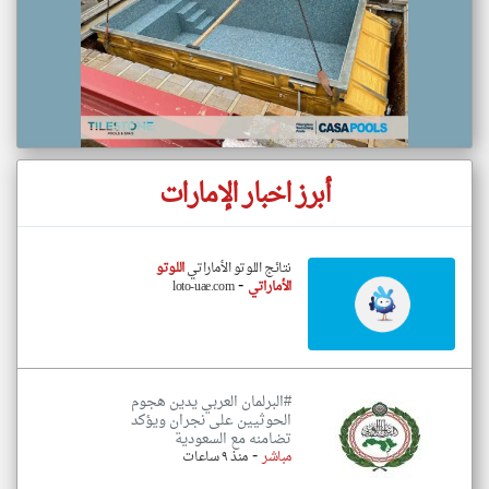
أبرز اخبار الإمارات
نتائج اللوتو الأماراتي
اللوتو
-
الأماراتي
loto-uae.com
#البرلمان العربي يدين هجوم
الحوثيين على نجران ويؤكد
تضامنه مع السعودية
-
مباشر
منذ ٩ ساعات