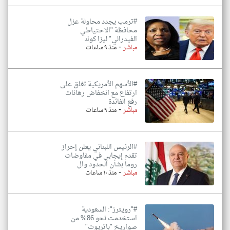
#ترمب يجدد محاولة عزل
محافظة "الاحتياطي
الفيدرالي" ليزا كوك
-
مباشر
منذ ٩ ساعات
#الأسهم الأمريكية تغلق على
ارتفاع مع انخفاض رهانات
رفع الفائدة
-
مباشر
منذ ٩ ساعات
#الرئيس اللبناني يعلن إحراز
تقدم إيجابي في مفاوضات
روما بشأن الحدود وال
-
مباشر
منذ ١٠ ساعات
#"رويترز": السعودية
استخدمت نحو 86% من
صواريخ "باتريوت"