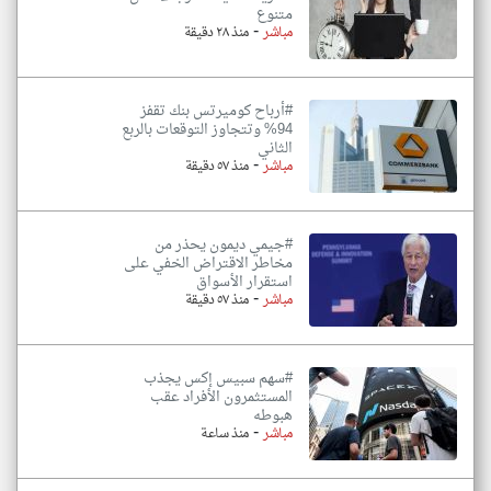
متنوع
-
مباشر
منذ ٢٨ دقيقة
#أرباح كوميرتس بنك تقفز
94% وتتجاوز التوقعات بالربع
الثاني
-
مباشر
منذ ٥٧ دقيقة
#جيمي ديمون يحذر من
مخاطر الاقتراض الخفي على
استقرار الأسواق
-
مباشر
منذ ٥٧ دقيقة
#سهم سبيس إكس يجذب
المستثمرون الأفراد عقب
هبوطه
-
مباشر
منذ ساعة