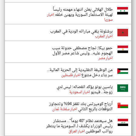
طلال الهلالي يعلن انتهاء مهمته رئيساً
لهيئة الاستثمار السورية ويهنئ خلفه
اخبار
سوريا
برشلونة يلغي مباراته الودية في المغرب
اخبار المغرب
حمو بيكا: نجاح مصطفى حدوتة سبب
الهجوم عليه.. وليس شاعر مصر الأول
اخبار مصر
من الوظيفة التقليدية إلى الحرية المالية..
سر بناء دخل متنوع
اخبار فلسطين
ياسين بونو يؤكد انفصاله: ليس لدي
زوجة.. فيديو
اخبار السعودية
أرباح كوميرتس بنك تقفز 94% وتتجاوز
التوقعات بالربع الثاني
اخبار سلطنة عُمان
هل سيعتمد نظام "40 يوماً".. مستشار
رئيس الوزراء يكشف لـ السومرية ما ينتظر
رواتب الموظفين
اخبار العراق