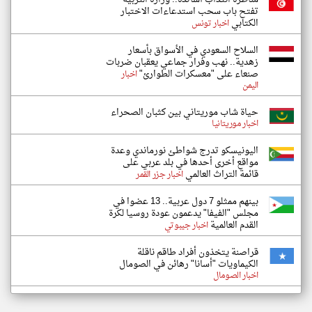
تفتح باب سحب استدعاءات الاختبار
الكتابي
اخبار تونس
السلاح السعودي في الأسواق بأسعار
زهدية.. نهب وفرار جماعي يعقبان ضربات
صنعاء على "معسكرات الطوارئ"
اخبار
اليمن
حياة شاب موريتاني بين كثبان الصحراء
اخبار موريتانيا
اليونيسكو تدرج شواطئ نورماندي وعدة
مواقع أخرى أحدها في بلد عربي على
قائمة التراث العالمي
اخبار جزر القمر
بينهم ممثلو 7 دول عربية.. 13 عضوا في
مجلس "الفيفا" يدعمون عودة روسيا لكرة
القدم العالمية
اخبار جيبوتي
قراصنة يتخذون أفراد طاقم ناقلة
الكيماويات "أسانا" رهائن في الصومال
اخبار الصومال