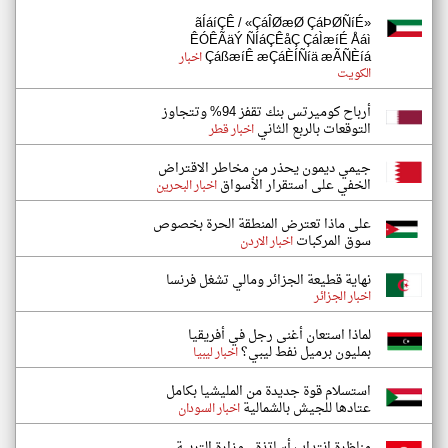
ãÍáíÇÊ / «ÇáÎØæØ ÇáÞØÑíÉ»
ÊÓÊÃäÝ ÑÍáÇÊåÇ ÇáÌæíÉ Åáì
ÇáßæíÊ æÇáÈÍÑíä æÃÑÈíá
اخبار
الكويت
أرباح كوميرتس بنك تقفز 94% وتتجاوز
التوقعات بالربع الثاني
اخبار قطر
جيمي ديمون يحذر من مخاطر الاقتراض
الخفي على استقرار الأسواق
اخبار البحرين
على ماذا تعترض المنطقة الحرة بخصوص
سوق المركبات
اخبار الاردن
نهاية قطيعة الجزائر ومالي تشغل فرنسا
اخبار الجزائر
لماذا استعان أغنى رجل في أفريقيا
بمليون برميل نفط ليبي؟
اخبار ليبيا
استسلام قوة جديدة من المليشيا بكامل
عتادها للجيش بالشمالية
اخبار السودان
مناظرة انتداب أساتذة.. وزارة التربية