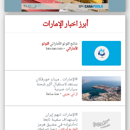
أبرز اخبار الإمارات
نتائج اللوتو الأماراتي
اللوتو
-
الأماراتي
loto-uae.com
#الإمارات.. ميناء خورفكان
يستعد لاستقبال أكبر شحنة
سيارات صينية
-
ار تي عربي
منذ ساعة
#الإمارات تتهم إيران
باستهداف سفينة تابعة
لـ«أدنوك» في مضيق هرمز
-
الخليج أونلاين
منذ ٤ ساعات