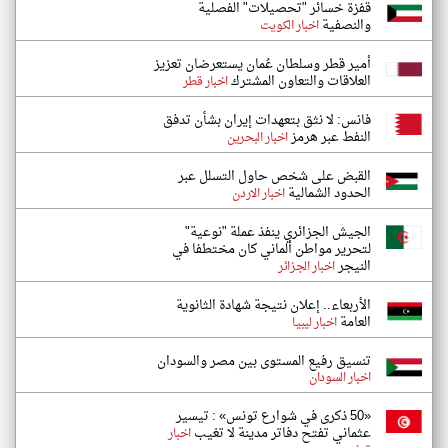
قفزة خسائر "تحصيلات" الفصلية
والنصفية
اخبار الكويت
أمير قطر وسلطان عُمان يستعرضان تعزيز
العلاقات والتعاون المشترك
اخبار قطر
فانس: لا نثق بتعهدات إيران بشأن تدفق
النفط عبر هرمز
اخبار البحرين
القبض على شخص حاول التسلل عبر
الحدود الشمالية
اخبار الاردن
الجيش الجزائري ينفذ عملة "نوعية"
لتحرير مواطن ألماني كان مختطفا في
النيجر
اخبار الجزائر
الأربعاء.. إعلان نتيجة شهادة الثانوية
العامة
اخبار ليبيا
تنسيق رفيع المستوى بين مصر والسودان
اخبار السودان
«50 ذكرى في شوارع تونس» : تيسير
عثماني تفتح دفاتر مدينة لا تغيب
اخبار