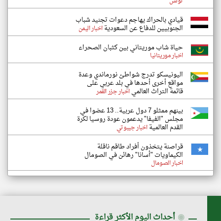
تونس
قيادي بالحراك يهاجم دعوات تجنيد شباب
الجنوبيين للدفاع عن السعودية
اخبار اليمن
حياة شاب موريتاني بين كثبان الصحراء
اخبار موريتانيا
اليونيسكو تدرج شواطئ نورماندي وعدة
مواقع أخرى أحدها في بلد عربي على
قائمة التراث العالمي
اخبار جزر القمر
بينهم ممثلو 7 دول عربية.. 13 عضوا في
مجلس "الفيفا" يدعمون عودة روسيا لكرة
القدم العالمية
اخبار جيبوتي
قراصنة يتخذون أفراد طاقم ناقلة
الكيماويات "أسانا" رهائن في الصومال
اخبار الصومال
◉
أحداث اليوم الأكثر قراءة