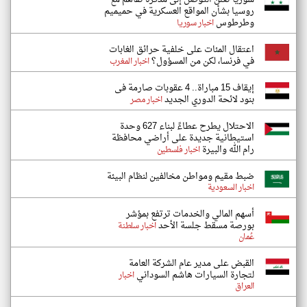
روسيا بشأن المواقع العسكرية في حميميم
وطرطوس
اخبار سوريا
اعتقال المئات على خلفية حرائق الغابات
في فرنسا، لكن من المسؤول؟
اخبار المغرب
إيقاف 15 مباراة.. 4 عقوبات صارمة فى
بنود لائحة الدوري الجديد
اخبار مصر
الاحتلال يطرح عطاءً لبناء 627 وحدة
استيطانية جديدة على أراضي محافظة
رام الله والبيرة
اخبار فلسطين
ضبط مقيم ومواطن مخالفين لنظام البيئة
اخبار السعودية
أسهم المالي والخدمات ترتفع بمؤشر
بورصة مسقط جلسة الأحد
اخبار سلطنة
عُمان
القبض على مدير عام الشركة العامة
لتجارة السيارات هاشم السوداني
اخبار
العراق