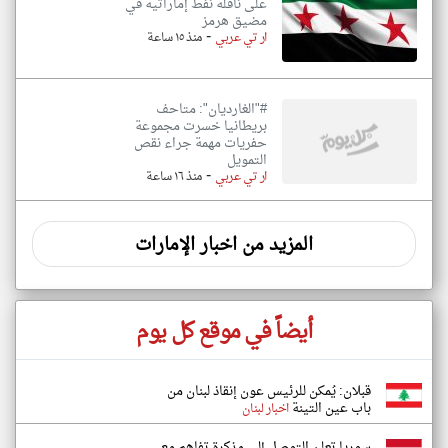
على ناقلة نفط إماراتية في
مضيق هرمز
-
ار تي عربي
منذ ١٥ ساعة
#"الغارديان": متاحف
بريطانيا خسرت مجموعة
حفريات مهمة جراء نقص
التمويل
-
ار تي عربي
منذ ١٦ ساعة
المزيد من اخبار الإمارات
أيضاً في موقع كل يوم
قبلان: يُمكن للرئيس عون إنقاذ لبنان من
باب عين التينة
اخبار لبنان
سوريا تعلن التوصل إلى مذكرة تفاهم مع