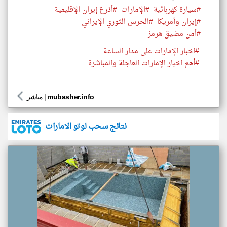
#سيارة كهربائية
#الإمارات
#أذرع إيران الإقليمية
#إيران وأمريكا
#الحرس الثوري الإيراني
#أمن مضيق هرمز
#اخبار الإمارات على مدار الساعة
#أهم اخبار الإمارات العاجلة والمباشرة
mubasher.info
|
مباشر
نتائج سحب لوتو الامارات