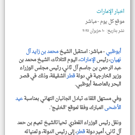
و
العن
الا
اخبار الإمارات
للمق
موقع كل يوم -
مباشر
نشر بتاريخ: ١٠ حزيران ٢٠٢٥
klyoum.com
أبوظبي
- مباشر: استقبل الشيخ
محمد بن زايد آل
نهيان
، رئيس
الإمارات
، اليوم الثلاثاء، الشيخ محمد بن
عبد الرحمن بن جاسم آل ثاني، رئيس مجلس الوزراء
وزير الخارجية في دولة
قطر
الشقيقة، وذلك في قصر
البحر بالعاصمة أبوظبي.
وفي مستهل اللقاء، تبادل الجانبان التهاني بمناسبة
عيد
الأضحى
المبارك، وفقا لموقع 'الخليج'.
ونقل رئيس الوزراء القطري تحياتالشيخ تميم بن حمد
آل ثاني، أمير دولة
قطر
، إلى رئيس الدولة، وتمنياته