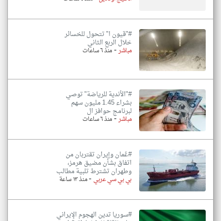
#"قيون ا" تتحول للخسائر
خلال الربع الثاني
-
مباشر
منذ ٦ ساعات
#"الأندية للرياضة" توصي
بشراء 1.45 مليون سهم
لبرنامج حوافز ال
-
مباشر
منذ ٦ ساعات
#عُمان وإيران تقتربان من
اتفاق بشأن مضيق هرمز،
وطهران تشترط تلبية مطالب
-
بي بي سي عربي
منذ ١٣ ساعة
#سوريا تدين الهجوم الإيراني