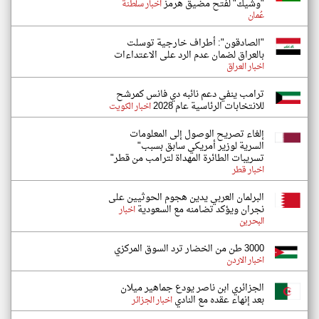
"وشيك" لفتح مضيق هرمز
اخبار سلطنة
عُمان
"الصادقون": أطراف خارجية توسلت
بالعراق لضمان عدم الرد على الاعتداءات
اخبار العراق
ترامب ينفي دعم نائبه دي فانس كمرشح
للانتخابات الرئاسية عام 2028
اخبار الكويت
إلغاء تصريح الوصول إلى المعلومات
السرية لوزير أمريكي سابق بسبب"
تسريبات الطائرة المهداة لترامب من قطر"
اخبار قطر
البرلمان العربي يدين هجوم الحوثيين على
نجران ويؤكد تضامنه مع السعودية
اخبار
البحرين
3000 طن من الخضار ترد السوق المركزي
اخبار الاردن
الجزائري ابن ناصر يودع جماهير ميلان
بعد إنهاء عقده مع النادي
اخبار الجزائر