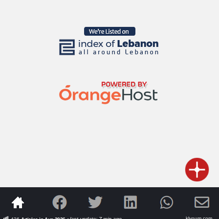
klyoum.com