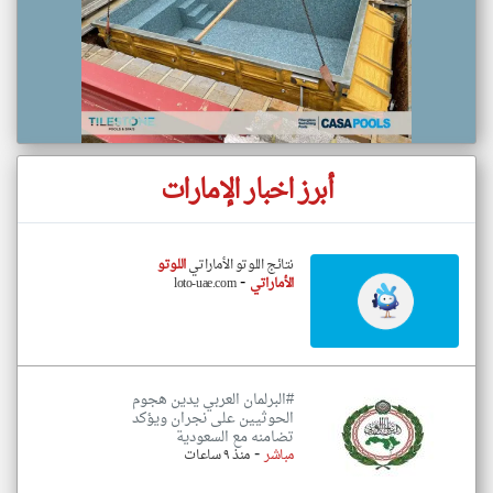
أبرز اخبار الإمارات
نتائج اللوتو الأماراتي
اللوتو
-
الأماراتي
loto-uae.com
#البرلمان العربي يدين هجوم
الحوثيين على نجران ويؤكد
تضامنه مع السعودية
-
مباشر
منذ ٩ ساعات