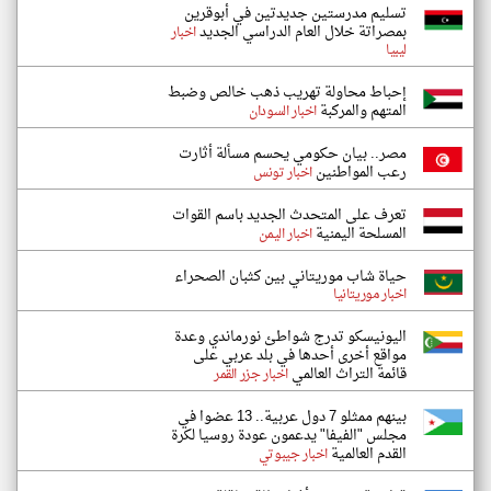
تسليم مدرستين جديدتين في أبوقرين
بمصراتة خلال العام الدراسي الجديد
اخبار
ليبيا
إحباط محاولة تهريب ذهب خالص وضبط
المتهم والمركبة
اخبار السودان
مصر.. بيان حكومي يحسم مسألة أثارت
رعب المواطنين
اخبار تونس
تعرف على المتحدث الجديد باسم القوات
المسلحة اليمنية
اخبار اليمن
حياة شاب موريتاني بين كثبان الصحراء
اخبار موريتانيا
اليونيسكو تدرج شواطئ نورماندي وعدة
مواقع أخرى أحدها في بلد عربي على
قائمة التراث العالمي
اخبار جزر القمر
بينهم ممثلو 7 دول عربية.. 13 عضوا في
مجلس "الفيفا" يدعمون عودة روسيا لكرة
القدم العالمية
اخبار جيبوتي