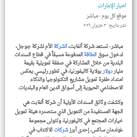
للمق
اخبار الإمارات
موقع كل يوم -
مباشر
نشر بتاريخ: ٣ حزيران ٢٠٢٦
klyoum.com
مباشر- تستعد شركة ألفابت،
الشركة
الأم لشركة جوجل،
لدخول سوق
الطاقة
المدفوعة مسبقاً في قطاع السندات
البلدية من خلال المشاركة في صفقة تمويلية بقيمة
مليار
دولار
بولاية كاليفورنيا، في تطور رئيسي يعكس
امتداد طفرة تمويل مشاريع التكنولوجيا والذكاء
الاصطناعي الحيوية إلى أسواق الدين العام والبلديات.
وكشفت وثائق السندات الأولية أن شركة ألفابت هي
الجهة المستفيدة من التمويل الذي ستصدره هيئة تمويل
خيارات المجتمع في كاليفورنيا، وتتولى مجموعة
غولدمان ساكس، إحدى أبرز
شركات
الاكتتاب في