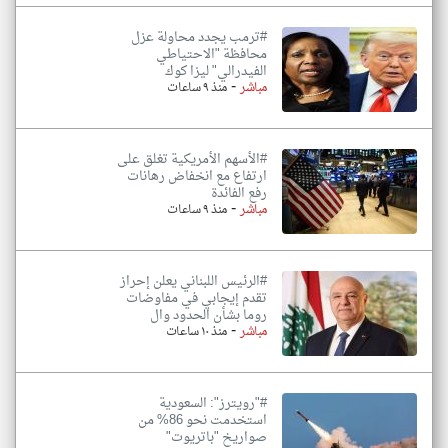
#ترمب يجدد محاولة عزل
محافظة "الاحتياطي
الفيدرالي" ليزا كوك
-
مباشر
منذ ٩ ساعات
#الأسهم الأمريكية تغلق على
ارتفاع مع انخفاض رهانات
رفع الفائدة
-
مباشر
منذ ٩ ساعات
#الرئيس اللبناني يعلن إحراز
تقدم إيجابي في مفاوضات
روما بشأن الحدود وال
-
مباشر
منذ ١٠ ساعات
#"رويترز": السعودية
استخدمت نحو 86% من
صواريخ "باتريوت"