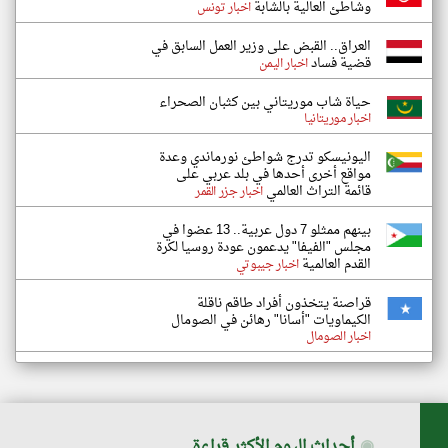
وشاطئ العالية بالشابة
اخبار تونس
العراق.. القبض على وزير العمل السابق في
قضية فساد
اخبار اليمن
حياة شاب موريتاني بين كثبان الصحراء
اخبار موريتانيا
اليونيسكو تدرج شواطئ نورماندي وعدة
مواقع أخرى أحدها في بلد عربي على
قائمة التراث العالمي
اخبار جزر القمر
بينهم ممثلو 7 دول عربية.. 13 عضوا في
مجلس "الفيفا" يدعمون عودة روسيا لكرة
القدم العالمية
اخبار جيبوتي
قراصنة يتخذون أفراد طاقم ناقلة
الكيماويات "أسانا" رهائن في الصومال
اخبار الصومال
◉
أحداث اليوم الأكثر قراءة