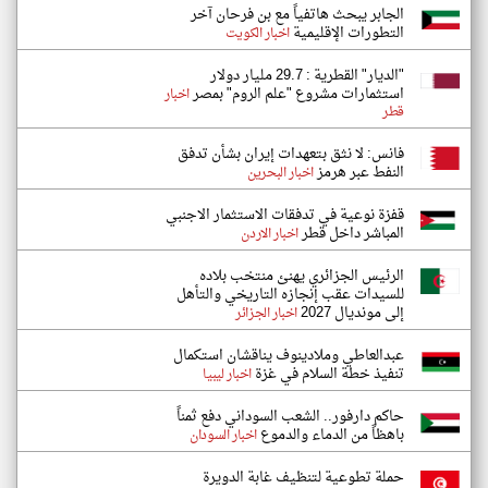
الجابر يبحث هاتفياً مع بن فرحان آخر
التطورات الإقليمية
اخبار الكويت
"الديار" القطرية : 29.7 مليار دولار
استثمارات مشروع "علم الروم" بمصر
اخبار
قطر
فانس: لا نثق بتعهدات إيران بشأن تدفق
النفط عبر هرمز
اخبار البحرين
قفزة نوعية في تدفقات الاستثمار الاجنبي
المباشر داخل قطر
اخبار الاردن
الرئيس الجزائري يهنئ منتخب بلاده
للسيدات عقب إنجازه التاريخي والتأهل
إلى مونديال 2027
اخبار الجزائر
عبدالعاطي وملادينوف يناقشان استكمال
تنفيذ خطة السلام في غزة
اخبار ليبيا
حاكم دارفور.. الشعب السوداني دفع ثمناً
باهظاً من الدماء والدموع
اخبار السودان
حملة تطوعية لتنظيف غابة الدويرة