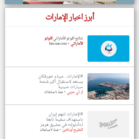
أبرز اخبار الإمارات
نتائج اللوتو الأماراتي
اللوتو
-
الأماراتي
loto-uae.com
#الإمارات.. ميناء خورفكان
يستعد لاستقبال أكبر شحنة
سيارات صينية
-
ار تي عربي
منذ ٤ ساعات
#الإمارات تتهم إيران
باستهداف سفينة تابعة
لـ«أدنوك» في مضيق هرمز
-
الخليج أونلاين
منذ ٧ ساعات