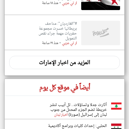
-
ار تي عربي
منذ ١٨ ساعة
#"الغارديان": متاحف
بريطانيا خسرت مجموعة
حفريات مهمة جراء نقص
التمويل
-
ار تي عربي
منذ ١٩ ساعة
المزيد من اخبار الإمارات
أيضاً في موقع كل يوم
أثارت جدلا وتساؤلات.. تل أبيب تنشر
خريطة تضم الجزء المحتل من جنوب
لبنان إلى إسرائيل (صورة)
اخبار لبنان
الحلبي: إحداث كليات وبرامج أكاديمية