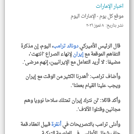
اخبار الإمارات
موقع كل يوم -
الإمارات اليوم
نشر بتاريخ: ٨ تموز ٢٠٢٦
klyoum.com
قال الرئيس الأميركي
دونالد ترامب
، اليوم، إن مذكرة
التفاهم ‌الموقعة مع ‌
إيران
لإنهاء الصراع 'انتهت'،
‌مضيفا: 'لا أريد التعامل مع الإيرانيين، إنهم مرضى'.
وأضاف ترامب: 'أهدرنا الكثير من الوقت مع إيران
ويجب علينا القيام بعملنا'.
وأكد قائلا: 'لن نترك إيران تمتلك سلاحا نوويا وهم
مجانين وقتلوا الآلاف'.
وأدلى ⁠ترامب ​بالتصريحات ⁠في
أنقرة
قبيل ⁠انعقاد ⁠قمة
حلف شمال الأطلسي في العاصمة ‌التركية.