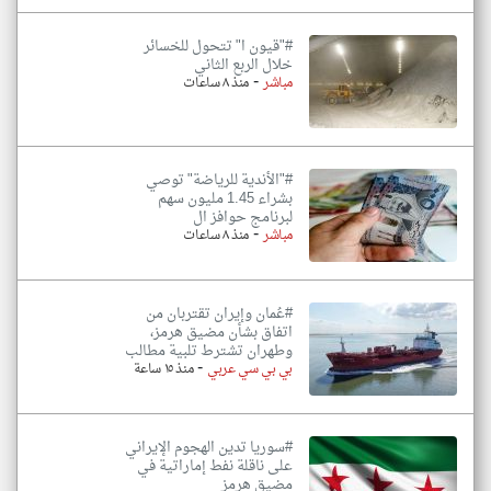
#"قيون ا" تتحول للخسائر
خلال الربع الثاني
-
مباشر
منذ ٨ ساعات
#"الأندية للرياضة" توصي
بشراء 1.45 مليون سهم
لبرنامج حوافز ال
-
مباشر
منذ ٨ ساعات
#عُمان وإيران تقتربان من
اتفاق بشأن مضيق هرمز،
وطهران تشترط تلبية مطالب
-
بي بي سي عربي
منذ ١٥ ساعة
#سوريا تدين الهجوم الإيراني
على ناقلة نفط إماراتية في
مضيق هرمز