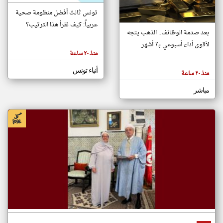
تونس ثالث أفضل منظومة صحية
عربياً: كيف نقرأ هذا الترتيب؟
klyoum.com
بعد صدمة الوظائف.. الذهب يتجه
تغيير الدولة
لأقوى أداء أسبوعي بـ7 أشهر
تعبر
مصادر الأخبار من تونس
المقالات
منذ ٢٠ ساعة
الموجوده
اخبار تونس على مدار الساعة
هنا عن
وجهة
أنباء تونس
منذ ٢٠ ساعة
نظر
أهم اخبار تونس العاجلة والمباشرة
كاتبيها.
مباشر