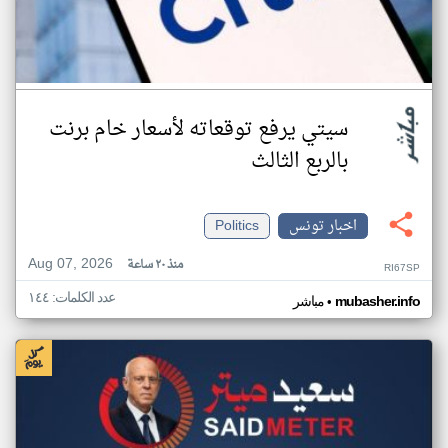
سيتي يرفع توقعاته لأسعار خام برنت
بالربع الثالث
اخبار تونس
Politics
Aug 07, 2026
منذ ٢٠ ساعة
RI67SP
عدد الكلمات: ١٤٤
•
mubasher.info
مباشر