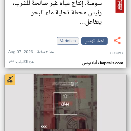
سوسة: إنتاج مياه غير صالحة للشرب،
رئيس محطة تحلية ماء البحر
يتفاعل…
اخبار تونس
Varieties
Aug 07, 2026
منذ ٢١ ساعة
OU06WS
عدد الكلمات: ١٩٩
•
kapitalis.com
أنباء تونس