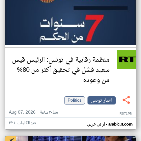
منظمة رقابية في تونس: الرئيس قيس
سعيد فشل في تحقيق أكثر من 80%
من وعوده
اخبار تونس
Politics
Aug 07, 2026
منذ ٢٠ ساعة
RS71PN
عدد الكلمات: ٢٢١
•
arabic.rt.com
ار تي عربي