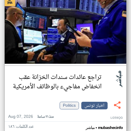
تراجع عائدات سندات الخزانة عقب
انخفاض مفاجيء بالوظائف الأمريكية
اخبار تونس
Politics
Aug 07, 2026
منذ ٢١ ساعة
LG59QG
عدد الكلمات: ١٨٦
•
mubasher.info
مباشر