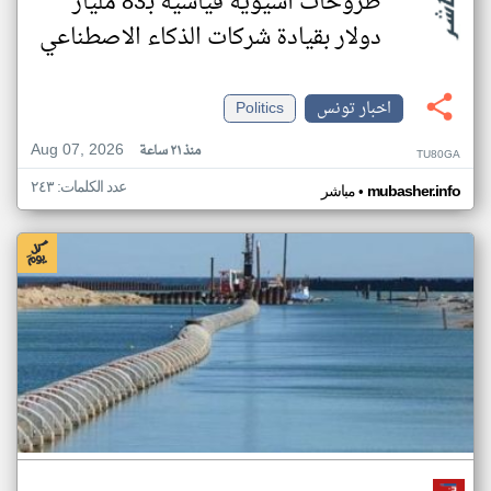
طروحات آسيوية قياسية بـ83 مليار
دولار بقيادة شركات الذكاء الاصطناعي
اخبار تونس
Politics
Aug 07, 2026
منذ ٢١ ساعة
TU80GA
عدد الكلمات: ٢٤٣
•
mubasher.info
مباشر