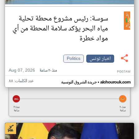
سوسة: رئيس مشروع محطة تحلية
مياه البحر يؤكد سلامة المحطة من أي
مواد خطرة
اخبار تونس
Politics
Aug 07, 2026
منذ ٢٠ ساعة
PG07AW
عدد الكلمات: ٨٨
•
alchourouk.com
جريدة الشروق التونسية
منذ ٢٠
منذ ٢١
ساعة
ساعة