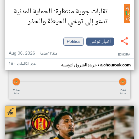
تقلبات جوية منتظرة: الحماية المدنية
تدعو إلى توخي الحيطة والحذر
اخبار تونس
Politics
Aug 06, 2026
منذ ١٣ ساعة
EX93RA
عدد الكلمات: ١٥٠
•
alchourouk.com
جريدة الشروق التونسية
منذ ١٣
منذ ١٩
ساعة
ساعة