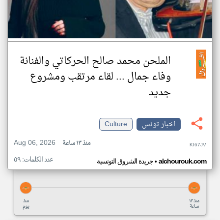
الملحن محمد صالح الحركاتي والفنانة
وفاء جمال ... لقاء مرتقب ومشروع
جديد
اخبار تونس
Culture
Aug 06, 2026
منذ ١٣ ساعة
KI67JV
عدد الكلمات: ٥٩
•
alchourouk.com
جريدة الشروق التونسية
منذ ١٣
منذ
ساعة
يوم