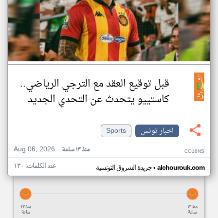
قبل توقيع العقد مع الترجي الرياضي..
كاستييو يتحدث عن التحدي الجديد
اخبار تونس
Sports
Aug 06, 2026
منذ ١٣ ساعة
CO18NS
عدد الكلمات: ١٣٠
•
alchourouk.com
جريدة الشروق التونسية
منذ ١٣
منذ ٢٣
ساعة
ساعة