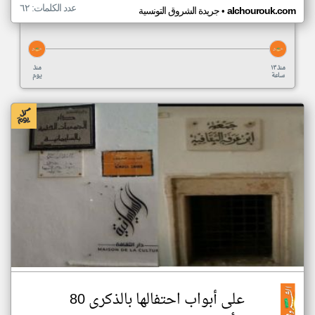
عدد الكلمات: ٦٢
•
alchourouk.com
جريدة الشروق التونسية
منذ ١٣
منذ
ساعة
يوم
على أبواب احتفالها بالذكرى 80