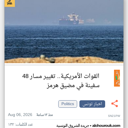
القوات الأمريكية.. تغيير مسار 48
سفينة في مضيق هرمز
اخبار تونس
Politics
Aug 06, 2026
منذ ١٣ ساعة
SN21PW
عدد الكلمات: ١٣٢
•
alchourouk.com
جريدة الشروق التونسية