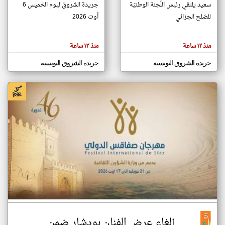
سعيد يلتقي رئيس اللّجنة الوطنيّة
جريدة الشروق ليوم الخميس 6
للصّلح الجزائي
أوت 2026
klyoum.com
تغيير الدولة
منذ ١٢ ساعة
منذ ١٣ ساعة
تعبر
مصادر الأخبار من تونس
المقالات
الموجوده
اخبار تونس على مدار الساعة
جريدة الشروق التونسية
جريدة الشروق التونسية
هنا عن
وجهة
نظر
أهم اخبار تونس العاجلة والمباشرة
كاتبيها.
إلغاء عرض الفنان بودشار ضمن