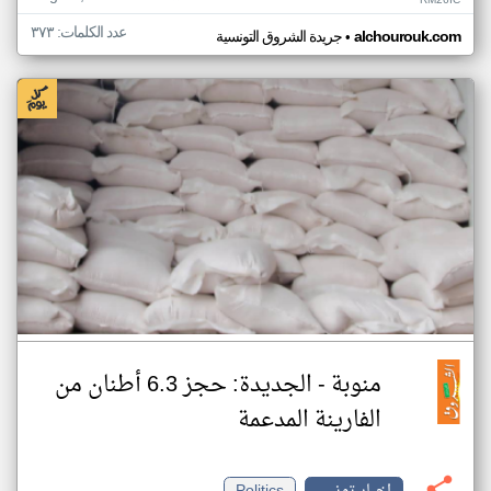
RM26IC
عدد الكلمات: ٣٧٣
•
alchourouk.com
جريدة الشروق التونسية
منوبة - الجديدة: حجز 6.3 أطنان من
الفارينة المدعمة