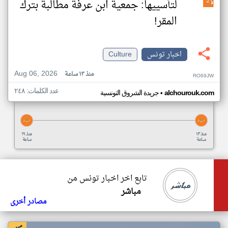
لتأسييها: جمعية ابن عرفة مطالبة بترك
المقر!
اخبار تونس
Culture
Aug 06, 2026
منذ ١٣ ساعة
RO69JW
عدد الكلمات: ٢٤٨
•
alchourouk.com
جريدة الشروق التونسية
منذ ١٣
منذ ١٩
ساعة
ساعة
تابع اخر اخبار تونس من
مباشر
مصادر أخرى