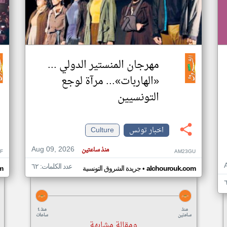
مهرجان المنستير الدولي ...
«الهاربات»... مرآة لوجع
التونسيين
اخبار تونس
Culture
Aug 09, 2026
منذ ساعتين
F
AM23GU
عدد الكلمات: ٦٢
•
alchourouk.com
جريدة الشروق التونسية
m
منذ
منذ ٤
ساعتين
ساعات
ومقالة مشابهة