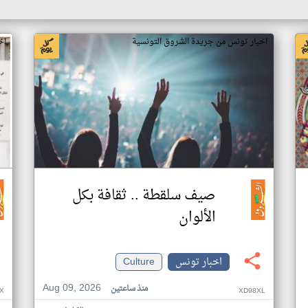
اخبار تونس من جريدة الشروق التونسية
اخ
صيف سلقطة .. ثقافة بكل
الألوان
اخبار تونس
Culture
Aug 09, 2026
منذ ساعتين
X
XD98XL