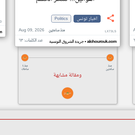
اخبار تونس
Politics
AD
Aug 09, 2026
منذ ساعتين
LX73LS
m
عدد الكلمات: ٦٣
•
alchourouk.com
جريدة الشروق التونسية
منذ
منذ ٤
ساعتين
ساعات
ومقالة مشابهة