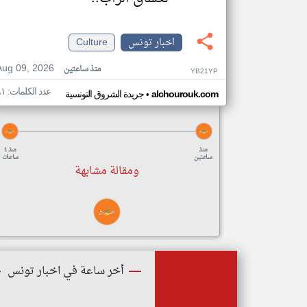
اخبار تونس
Culture
Aug 09, 2026
منذ ساعتين
YB21YP
عدد الكلمات: ٦١
•
alchourouk.com
جريدة الشروق التونسية
منذ
منذ ٤
ساعتين
ساعات
ومقالة مشابهة
أخر ساعة في اخبار تونس