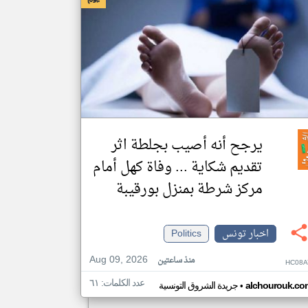
يرجح أنه أصيب بجلطة اثر
تقديم شكاية ... وفاة كهل أمام
مركز شرطة بمنزل بورقيبة
اخبار تونس
Politics
Aug 09, 2026
منذ ساعتين
HC08A
عدد الكلمات: ٦١
•
alchourouk.co
جريدة الشروق التونسية