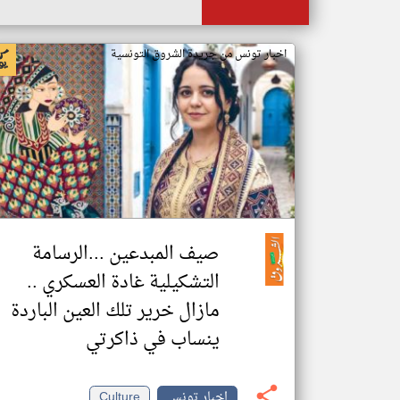
اخبار تونس من جريدة الشروق التونسية
صيف المبدعين ...الرسامة
التشكيلية غادة العسكري ..
مازال خرير تلك العين الباردة
ينساب في ذاكرتي
اخبار تونس
Culture