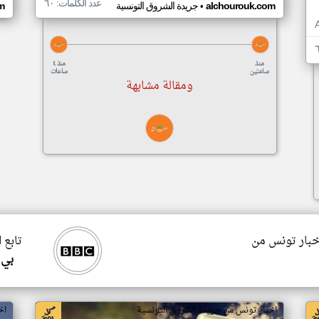
عدد الكلمات: ٦٠
•
alchourouk.com
جريدة الشروق التونسية
m
منذ
منذ ٤
ساعتين
ساعات
ومقالة مشابهة
اخبار تونس من
تابع 
بي 
اخبار تونس من جريدة الشروق التونسية
اخ