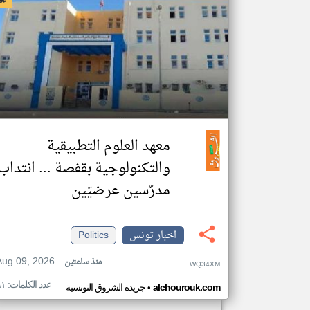
معهد العلوم التطبيقية
والتكنولوجية بقفصة ... انتداب
مدرّسين عرضيّين
اخبار تونس
Politics
Aug 09, 2026
منذ ساعتين
WQ34XM
عدد الكلمات: ٦١
•
alchourouk.com
جريدة الشروق التونسية