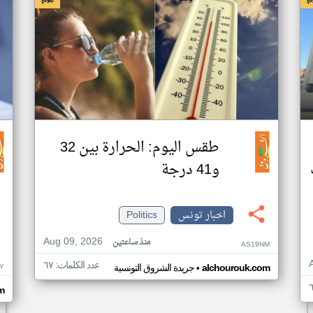
طقس اليوم: الحرارة بين 32
و41 درجة
اخبار تونس
Politics
Aug 09, 2026
منذ ساعتين
AS19NM
عدد الكلمات: ٦٧
•
Y
alchourouk.com
جريدة الشروق التونسية
m