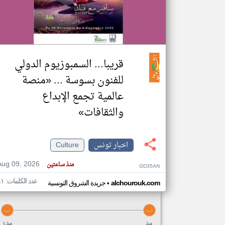
تعبر
المقالات
الموجوده
قريبا... السمبوزيوم الدولي
هنا عن
وجهة
نظر
للفنون بسوسة ... «منصة
كاتبيها.
عالمية تجمع الإبداع
والثقافات»
اخبار تونس
Culture
Aug 09, 2026
منذ ساعتين
GD35AN
عدد الكلمات: ٦١
•
alchourouk.com
جريدة الشروق التونسية
منذ
منذ ٤