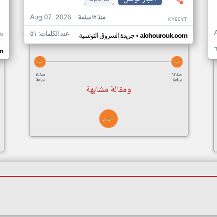
Aug 07, 2026
منذ ١٢ ساعة
KY90YT
عدد الكلمات: ٥١
•
N
alchourouk.com
جريدة الشروق التونسية
m
منذ ١٢
منذ ١٤
ساعة
ساعة
ومقالة مشابهة