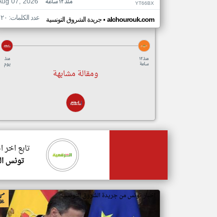
Aug 07, 2026
منذ ١٢ ساعة
YT66BX
عدد الكلمات: ١٢٠
•
alchourouk.com
جريدة الشروق التونسية
منذ ١٢
منذ
ساعة
يوم
ومقالة مشابهة
تابع اخر 
تونس ال
اخبار تونس من جريدة الشروق التونسية