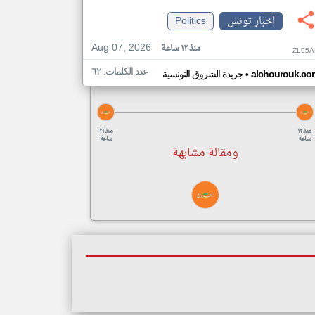
اخبار تونس
Politics
Aug 07, 2026
منذ ١٢ ساعة
ZL95A
عدد الكلمات: ٦٢
•
alchourouk.co
جريدة الشروق التونسية
منذ ١٢
منذ ٢١
ساعة
ساعة
ومقالة مشابهة