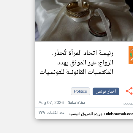
رئيسة اتحاد المرأة تُحذّر:
الزواج غير الموثق يهدد
المكتسبات القانونية للتونسيات
اخبار تونس
Politics
Aug 07, 2026
منذ ١٣ ساعة
DU90L
عدد الكلمات: ٣٣٩
•
alchourouk.co
جريدة الشروق التونسية