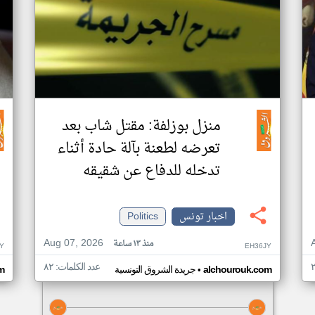
منزل بوزلفة: مقتل شاب بعد
تعرضه لطعنة بآلة حادة أثناء
تدخله للدفاع عن شقيقه
اخبار تونس
Politics
Aug 07, 2026
منذ ١٣ ساعة
Y
EH36JY
عدد الكلمات: ٨٢
•
alchourouk.com
جريدة الشروق التونسية
m