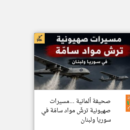
بار تونس من جريدة الشروق التونسية
صحيفة ألمانية ...مسيرات
صهيونية ترشّ مواد سامّة في
سوريا ولبنان