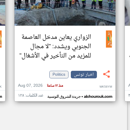
الزواري يعاين مدخل العاصمة
الجنوبي ويشدد: "لا مجال
للمزيد من التأخير في الأشغال"
اخبار تونس
Politics
Aug 07, 2026
منذ ١٢ ساعة
K
WK58YM
عدد الكلمات: ١٢٨
•
alchourouk.com
جريدة الشروق التونسية
m