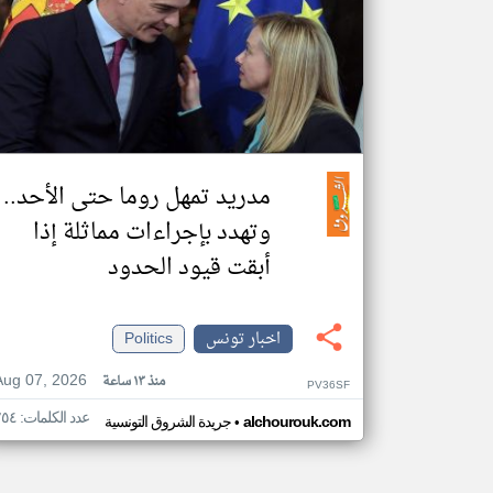
مدريد تمهل روما حتى الأحد..
وتهدد بإجراءات مماثلة إذا
أبقت قيود الحدود
اخبار تونس
Politics
Aug 07, 2026
منذ ١٣ ساعة
PV36SF
عدد الكلمات: ٢٥٤
•
alchourouk.com
جريدة الشروق التونسية