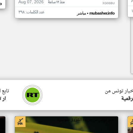
Aug 07, 2026
منذ ١٢ ساعة
XG06BU
o
عدد الكلمات: ٣٩٨
•
mubasher.info
مباشر
اخبار تونس من
تابع 
رقمية
ار 
اخبار تونس من جريدة الشروق التونسية
اخ