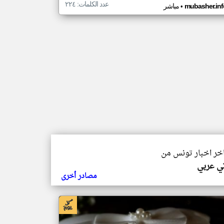
عدد الكلمات: ٢٢٤
•
mubasher.inf
مباشر
اخر اخبار تونس من
تي عربي
مصادر أخرى
بار تونس من جريدة الشروق التونسية