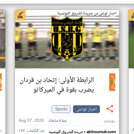
اخبار تونس من جريدة الشروق التونسية
اخ
الرابطة الأولى: إتحاد بن قردان
يضرب بقوة في الميركاتو
اخبار تونس
Sports
Aug 07, 2026
منذ ٨ ساعات
CH52BL
عدد الكلمات: ١٧٧
•
G
alchourouk.com
جريدة الشروق التونسية