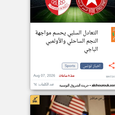
klyoum.com
تغيير الدولة
مصادر الأخبار من تونس
التعادل السلبي يحسم مواجهة
اخبار تونس على مدار الساعة
النجم الساحلي والأولمبي
أهم اخبار تونس العاجلة والمباشرة
الباجي
اخبار تونس
Sports
Aug 07, 2026
منذ ٨ ساعات
MH73X
عدد الكلمات: ٦٤
•
alchourouk.co
جريدة الشروق التونسية
بار تونس من مباشر