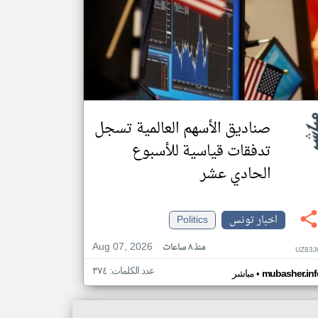
صناديق الأسهم العالمية تسجل
تدفقات قياسية للأسبوع
الحادي عشر
اخبار تونس
Politics
Aug 07, 2026
منذ ٨ ساعات
UZ83J
عدد الكلمات: ٣٧٤
•
mubasher.inf
مباشر