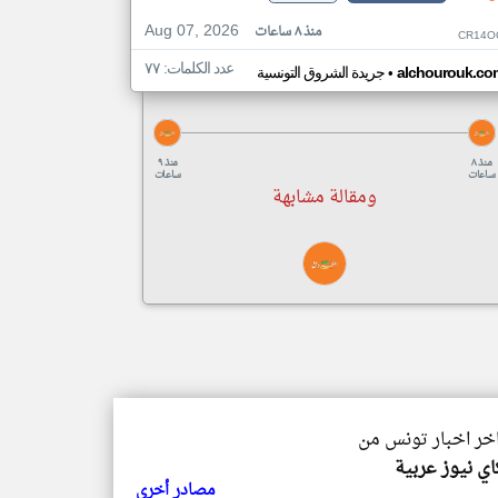
Aug 07, 2026
منذ ٨ ساعات
CR14O
عدد الكلمات: ٧٧
•
alchourouk.co
جريدة الشروق التونسية
منذ ٨
منذ ٩
ساعات
ساعات
ومقالة مشابهة
اخر اخبار تونس من
ي نيوز عربية
مصادر أخرى