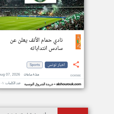
نادي حمام الأنف يعلن عن
سادس انتداباته
اخبار تونس
Sports
Aug 07, 2026
منذ ٨ ساعات
OO85BE
عدد الكلمات: ١٠١
•
alchourouk.com
جريدة الشروق التونسية