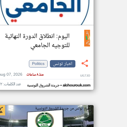
تعبر
المقالات
الموجوده
اليوم: انطلاق الدورة النهائية
هنا عن
وجهة
نظر
للتوجيه الجامعي
كاتبيها.
اخبار تونس
Politics
Aug 07, 2026
منذ ٨ ساعات
UI17JO
عدد الكلمات: ٧٢
•
alchourouk.com
جريدة الشروق التونسية
اخبار تونس من جريدة الشروق التونسية