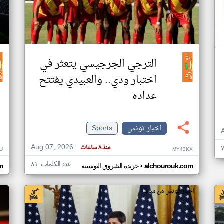
الترجي الجرجيسي يتعثر في
اختبار ودي.. والعبيدي يفتتح
عداده
اخبار تونس
Sports
Aug 07, 2026
منذ ٨ ساعات
U
MY43KX
عدد الكلمات: ٨١
•
alchourouk.com
جريدة الشروق التونسية
m
اخبار تونس من مباشر
اخ