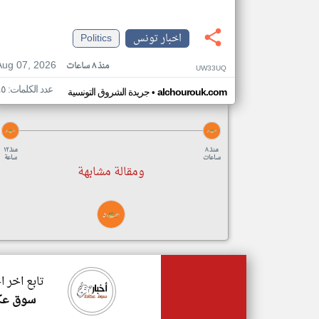
اخبار تونس
Politics
Aug 07, 2026
منذ ٨ ساعات
UW33UQ
عدد الكلمات: ٤٥
•
alchourouk.com
جريدة الشروق التونسية
منذ ٨
منذ ١٢
ساعات
ساعة
ومقالة مشابهة
تابع اخر 
سوق عك