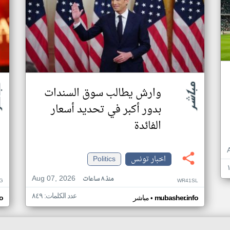
وارش يطالب سوق السندات
بدور أكبر في تحديد أسعار
الفائدة
اخبار تونس
Politics
Aug 07, 2026
منذ ٨ ساعات
G
WR41SL
عدد الكلمات: ٨٤٩
•
mubasher.info
مباشر
o