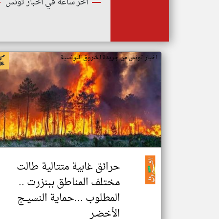
أخر ساعة في اخبار تونس
اخبار تونس من جريدة الشروق التونسية
حرائق غابية متتالية طالت
مختلف المناطق ببنزرت ..
المطلوب ...حماية النسيــج
الأخضـر