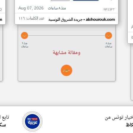
Aug 07, 2026
منذ ٨ ساعات
Q
NF13FT
عدد الكلمات: ١١٦
•
alchourouk.com
جريدة الشروق التونسية
m
منذ ٨
منذ ٩
ساعات
ساعات
ومقالة مشابهة
اخبار تونس من
تابع 
اظ
سكا